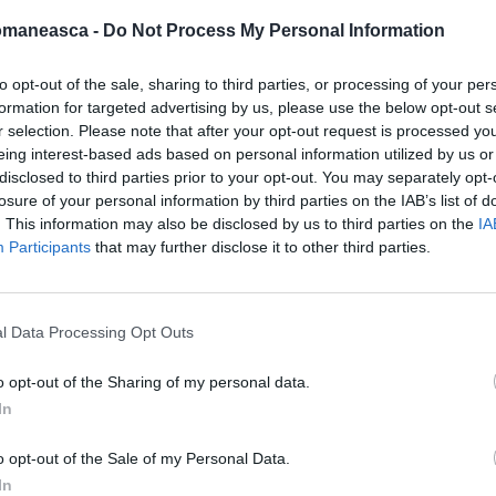
mpreună cu alți trei colegi, după o zi de
omaneasca -
Do Not Process My Personal Information
ort și tânărul grav rănit au fost practic
tului.
to opt-out of the sale, sharing to third parties, or processing of your per
formation for targeted advertising by us, please use the below opt-out s
ani se prăbușește și moare pe stradă
r selection. Please note that after your opt-out request is processed y
eing interest-based ads based on personal information utilized by us or
disclosed to third parties prior to your opt-out. You may separately opt-
losure of your personal information by third parties on the IAB’s list of
. This information may also be disclosed by us to third parties on the
IA
Participants
that may further disclose it to other third parties.
l Data Processing Opt Outs
o opt-out of the Sharing of my personal data.
In
o opt-out of the Sale of my Personal Data.
In