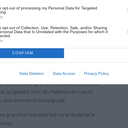
to opt-out of processing my Personal Data for Targeted
ing.
In
o opt-out of Collection, Use, Retention, Sale, and/or Sharing
ersonal Data that Is Unrelated with the Purposes for which it
lected.
niți grav lângă Palermo
In
impact violent, iar bărbatul de 52 de ani,
CONFIRM
 persoane, care se aflau în aceeași mașină cu
Data Deletion
Data Access
Privacy Policy
cul accidentului grav. L-a transportat pe unul
 ani, la Spitalul Civic din Palermo din cauza
s unei interventii chirurgicale.
rave și au fost transportați cu ambulanța la
lermo.