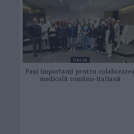
ITALIA
Pași importanți pentru colaborare
medicală româno-italiană