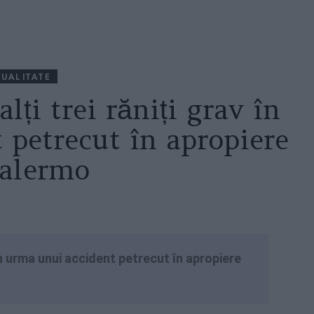
UALITATE
ți trei răniți grav în
 petrecut în apropiere
Palermo
 în urma unui accident petrecut în apropiere