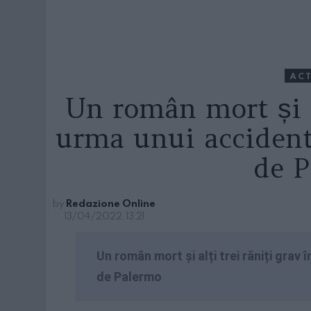
ACT
Un român mort și al
urma unui accident
de 
by
Redazione Online
13/04/2022, 13:21
Un român mort și alți trei răniți grav
de Palermo