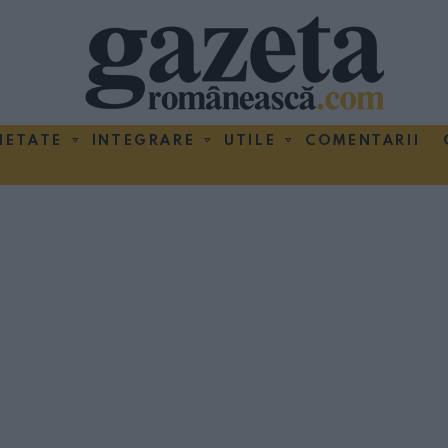
IETATE
INTEGRARE
UTILE
COMENTARII