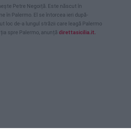
mește Petre Negoiță. Este născut în
e în Palermo. El se întorcea ieri după-
vut loc de-a lungul străzii care leagă Palermo
ecția spre Palermo, anunță
direttasicilia.it.