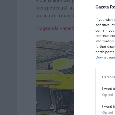
Victima era zidar și se întorcea acasă î
Gazeta R
lucru petrecută la Alcamo. Muncitorul m
aruncați din mașină în momentul impac
If you wish 
sensitive in
Tragedie la Pomezia, bărbat de 40 de 
confirm you
continue se
information 
further disc
participants
Downstream 
Persona
I want t
Opted 
I want t
Opted 