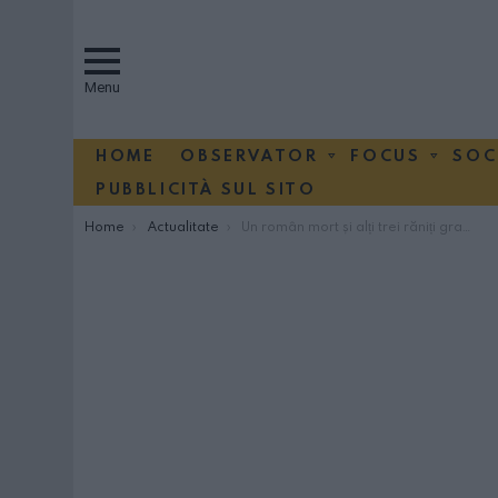
Menu
HOME
OBSERVATOR
FOCUS
SOC
PUBBLICITÀ SUL SITO
You are here:
Home
Actualitate
Un român mort și alți trei răniți grav în urma unui accident petrecut în apropiere de Palermo