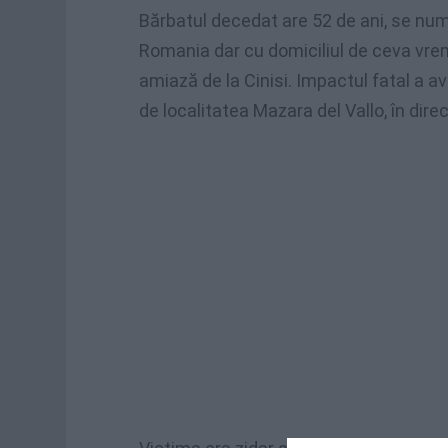
Bărbatul decedat are 52 de ani, se nu
Romania dar cu domiciliul de ceva vrem
amiază de la Cinisi. Impactul fatal a a
de localitatea Mazara del Vallo, în dir