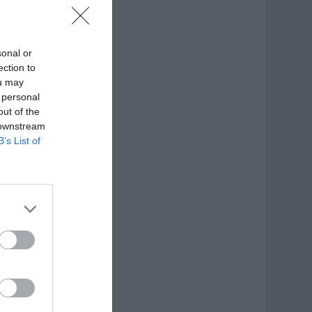
sonal or
ection to
ou may
 personal
out of the
 downstream
B’s List of