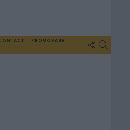
CONTACT
PROMOVARE
FOLLOW
SEARCH
US
Couple Photoshoot Paris