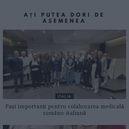
AȚI PUTEA DORI DE
ASEMENEA
ITALIA
Pași importanți pentru colaborarea medicală
româno-italiană