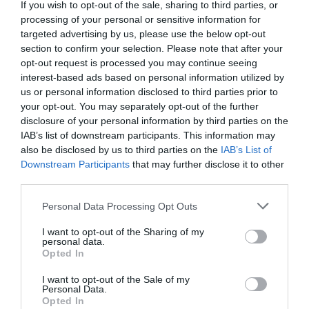
If you wish to opt-out of the sale, sharing to third parties, or
fuseseră puși în protecție, iar părinții, ambii cu
processing of your personal or sensitive information for
targeted advertising by us, please use the below opt-out
precedente, fuseseră arestați pentru abuz familial
section to confirm your selection. Please note that after your
agravat, potrivit
fanpage.it
.
opt-out request is processed you may continue seeing
interest-based ads based on personal information utilized by
us or personal information disclosed to third parties prior to
Descoperire macabră lângă Verona: craniul Larisei,
your opt-out. You may separately opt-out of the further
fetița ucisă împreună cu mama ei, de fratele vitreg
disclosure of your personal information by third parties on the
IAB’s list of downstream participants. This information may
also be disclosed by us to third parties on the
IAB’s List of
Pentru droguri și ceva euro
Downstream Participants
that may further disclose it to other
third parties.
Însă investigațiile au scos la iveală mult mai multe:
Personal Data Processing Opt Outs
potrivit anchetatorilor, fiica cea mare a fost forțată
I want to opt-out of the Sharing of my
să se prostitueze. Părinții o „ofereau” în mod regulat
personal data.
Opted In
clienților vârstnici „de încredere” în schimbul unor
doze mici de droguri sau câțiva euro, între 20 și 50. În
I want to opt-out of the Sale of my
Personal Data.
total, au fost luate cinci măsuri asigurătorii: două de
Opted In