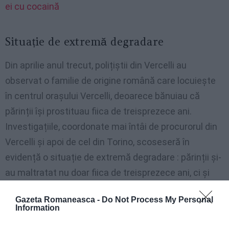
ei cu cocaină
Situație de extremă degradare
Din aprilie anul trecut, polițiștii din Vercelli au
observat o familie de origine română care locuiește
în centrul orașului Vercelli, deoarece bănuiau că
părinții își prostituau fiica de treisprezece ani.
Investigațiile, coordonate mai întâi de procurorul din
Vercelli și apoi de cel din Torino, scoseseră în
evidență o situație de extremă degradare : părinții și-
au maltratat nu doar fiica de treisprezece ani, ci și
frații lor mai mici, respectiv unul și doi ani.
Gazeta Romaneasca -
Do Not Process My Personal
Information
Copiii era biciuiți și au fost amenințați cu fraze de
genul „Te omor, îți voi arde ochii ”. Cei trei frați