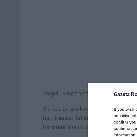
Drogul i-a fost administrat micuței din
Gazeta R
O ambulanță a fost trimisă la adresa und
If you wish 
sensitive in
fost transportat la spitalul Santa Maria
confirm you
transferată la un spital din Bologna și 
continue se
information 