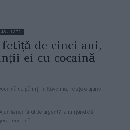
UALITATE
fetiță de cinci ani,
nții ei cu cocaină
cocaină de părinți, la Ravenna. Fetița a ajuns
e Ajun la numărul de urgență, anunțând că
ngerat cocaină.