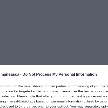
 greșeală, a susținut bărbatul.
omaneasca -
Do Not Process My Personal Information
e fetița locuiește cu părinții săi. Copilul a
to opt-out of the sale, sharing to third parties, or processing of your per
formation for targeted advertising by us, please use the below opt-out s
 delle Croci. Ulterior, micuța a fost
r selection. Please note that after your opt-out request is processed y
internată la Terapie Intensivă.
eing interest-based ads based on personal information utilized by us or
disclosed to third parties prior to your opt-out. You may separately opt-