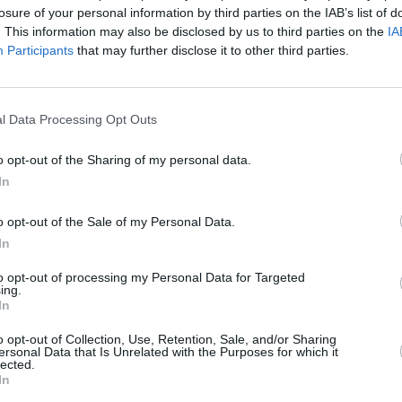
losure of your personal information by third parties on the IAB’s list of
usțin că viața nu-i este în pericol.
. This information may also be disclosed by us to third parties on the
IA
Participants
that may further disclose it to other third parties.
in oferte a cumpărat cocaină și drogul
l Data Processing Opt Outs
ală
o opt-out of the Sharing of my personal data.
In
 din greșeală.
o opt-out of the Sale of my Personal Data.
retic dizolvat în apă, însă în apă a ajuns
In
to opt-out of processing my Personal Data for Targeted
ing.
In
t ce a înghițit drogul.
o opt-out of Collection, Use, Retention, Sale, and/or Sharing
ersonal Data that Is Unrelated with the Purposes for which it
de 9 milioane de euro căzută pe casa unor
lected.
In