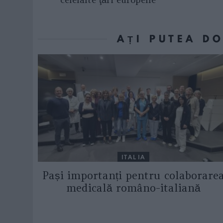
AȚI PUTEA D
ITALIA
Pași importanți pentru colaborare
medicală româno-italiană