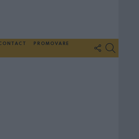
CONTACT
PROMOVARE
FOLLOW
SEARCH
US
Couple Photoshoot Paris