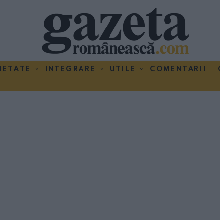
IETATE
INTEGRARE
UTILE
COMENTARII