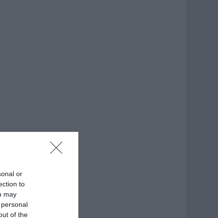
sonal or
ection to
ou may
 personal
out of the