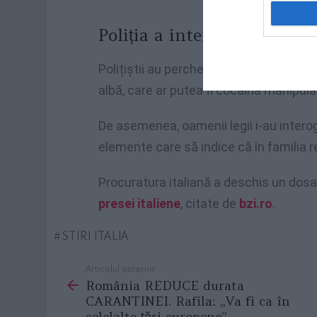
Poliția a interogat vecinii
Polițiștii au percheziționat locuința un
albă, care ar putea fi cocaina manipulată
De asemenea, oamenii legii i-au interog
elemente care să indice că în familia re
Procuratura italiană a deschis un dosa
presei italiene
, citate de
bzi.ro
.
STIRI ITALIA
Articolul anterior
See
România REDUCE durata
more
CARANTINEI. Rafila: „Va fi ca în
celelalte ţări europene”