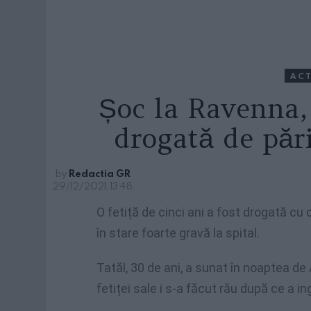
ACT
Șoc la Ravenna, 
drogată de pări
by
Redactia GR
29/12/2021, 13:48
O fetiță de cinci ani a fost drogată cu 
în stare foarte gravă la spital.
Tatăl, 30 de ani, a sunat în noaptea d
fetiței sale i s-a făcut rău după ce a i