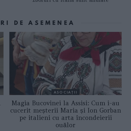
ORI DE ASEMENEA
ASOCIAŢII
a
Magia Bucovinei la Assisi: Cum i-au
cucerit meșterii Maria și Ion Gorban
pe italieni cu arta încondeierii
ouălor