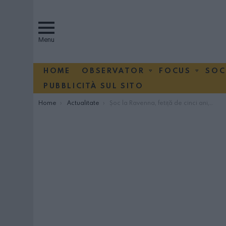
Menu
HOME
OBSERVATOR
FOCUS
SOC
PUBBLICITÀ SUL SITO
You are here:
Home
Actualitate
Șoc la Ravenna, fetiță de cinci ani, drogată de părinții ei cu cocaină