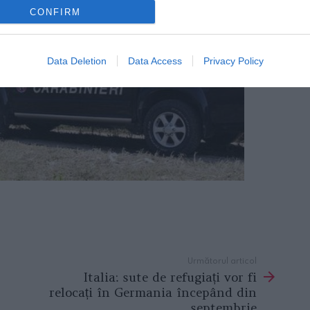
CONFIRM
Data Deletion
Data Access
Privacy Policy
Următorul articol
Italia: sute de refugiați vor fi
relocați în Germania începând din
septembrie