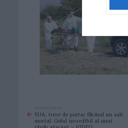
Articolul anterior
See
SUA, trece de portar făcând un salt
more
mortal. Golul incredibil al unui
tânăr atacant – VIDEO