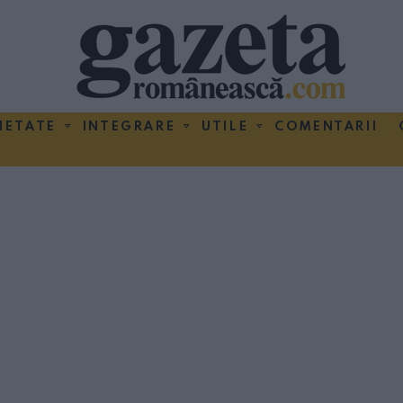
IETATE
INTEGRARE
UTILE
COMENTARII