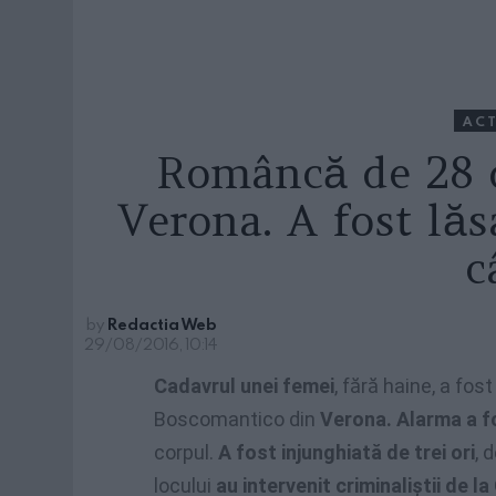
ACT
Româncă de 28 d
Verona. A fost lă
c
by
Redactia Web
29/08/2016, 10:14
Cadavrul unei femei
, fără haine, a fos
Boscomantico din
Verona.
Alarma a f
corpul.
A fost injunghiată de trei ori
, 
locului
au intervenit criminaliştii de la