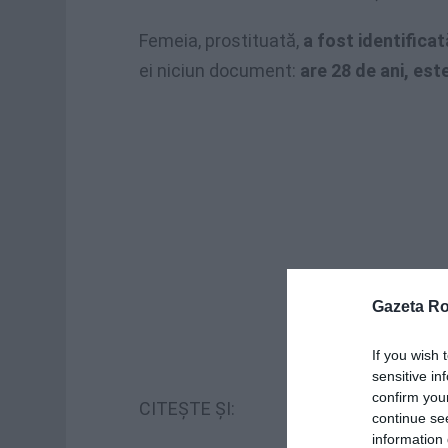
Femeia, prostituată,
a fost identifica
ei niciun document:
are 28 de ani, este
Gazeta R
If you wish 
sensitive in
confirm you
CITEȘTE ȘI:
continue se
information 