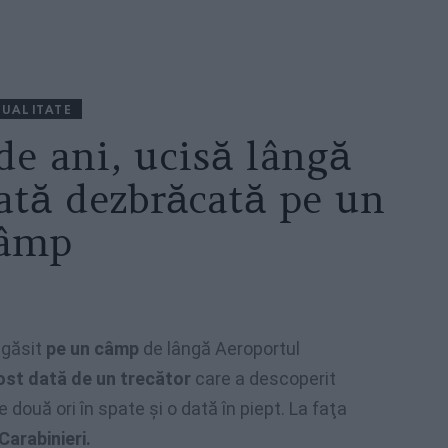
UALITATE
e ani, ucisă lângă
sată dezbrăcată pe un
âmp
t găsit
pe un câmp
de lângă Aeroportul
ost dată de un trecător
care a descoperit
de două ori în spate şi o dată în piept. La faţa
 Carabinieri.