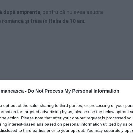
tă după amprente
, pentru că nu avea asupra
 româncă şi trăia în Italia de 10 ani
.
omaneasca -
Do Not Process My Personal Information
to opt-out of the sale, sharing to third parties, or processing of your per
formation for targeted advertising by us, please use the below opt-out s
r selection. Please note that after your opt-out request is processed y
eing interest-based ads based on personal information utilized by us or
disclosed to third parties prior to your opt-out. You may separately opt-