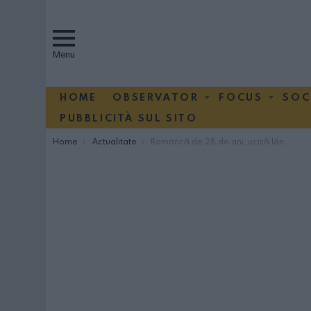
Menu
HOME
OBSERVATOR
FOCUS
SOC
PUBBLICITÀ SUL SITO
You are here:
Home
Actualitate
Româncă de 28 de ani, ucisă lângă Verona. A fost lăsată dezbrăcată pe un câmp