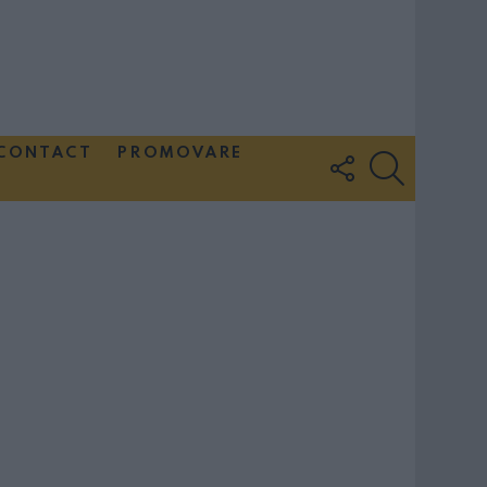
CONTACT
PROMOVARE
FOLLOW
SEARCH
US
Couple Photoshoot Paris