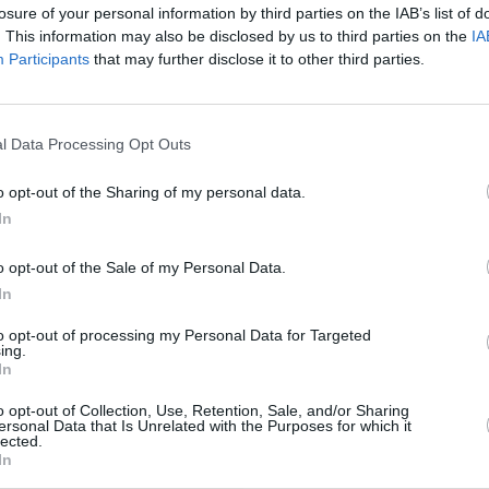
it ascuns pe câmp
losure of your personal information by third parties on the IAB’s list of
. This information may also be disclosed by us to third parties on the
IA
Participants
that may further disclose it to other third parties.
ima este un tânăr român de 24 de ani,
l Data Processing Opt Outs
Brentelle din Padova
o opt-out of the Sharing of my personal data.
adavrul, descoperit într-un edificiu
In
o opt-out of the Sale of my Personal Data.
gă Siena. Se presupune că este vorba de
In
to opt-out of processing my Personal Data for Targeted
ing.
In
o opt-out of Collection, Use, Retention, Sale, and/or Sharing
ersonal Data that Is Unrelated with the Purposes for which it
lected.
In