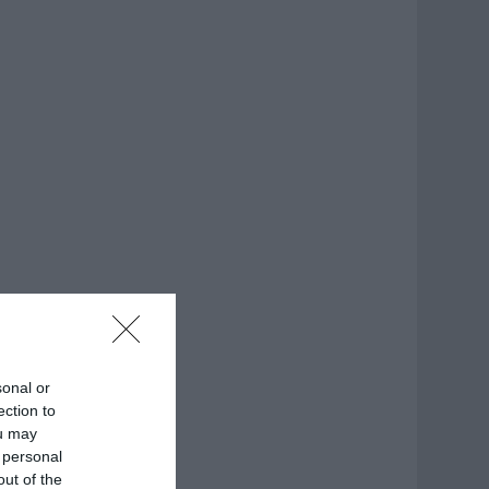
sonal or
ection to
ou may
 personal
out of the