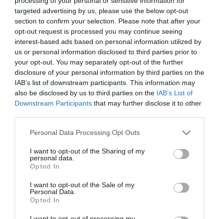
processing of your personal or sensitive information for
la moarte de doi polițiști
targeted advertising by us, please use the below opt-out
italieni.Tatăl micuțului era beat
section to confirm your selection. Please note that after your
opt-out request is processed you may continue seeing
și panicat
interest-based ads based on personal information utilized by
us or personal information disclosed to third parties prior to
your opt-out. You may separately opt-out of the further
ROMANI IN ITALIA
STIRI ROMANIA
disclosure of your personal information by third parties on the
IAB’s list of downstream participants. This information may
Articolul anterior
See
also be disclosed by us to third parties on the
IAB’s List of
Propune Carabinierilor să facă sex pentru a
more
Downstream Participants
that may further disclose it to other
evita o amendă rutieră, româncă arestată
third parties.
pentru instigare la corupție la Cerignola
Personal Data Processing Opt Outs
Următorul articol
Lucrător român de 39 de ani mort la
I want to opt-out of the Sharing of my
muncă în Italia. A căzut de la 4 metri
personal data.
Opted In
înălțime
I want to opt-out of the Sale of my
Personal Data.
Opted In
AȚI PUTEA DORI DE
ASEMENEA
I want to opt-out of processing my