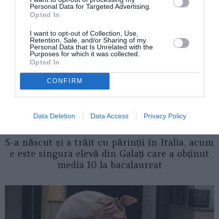
Personal Data for Targeted Advertising.
Opted In
I want to opt-out of Collection, Use,
Retention, Sale, and/or Sharing of my
Personal Data that Is Unrelated with the
Purposes for which it was collected.
Opted In
CONFIRM
Data Deletion
Data Access
Privacy Policy
COMUNITATE
S-a născut și a trăit cu părinții în Italia, acum
e este singura elevă din Galați care a obținut
media 10 la bacalaureat