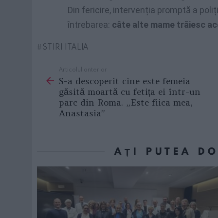
Din fericire, intervenția promptă a poli
întrebarea:
câte alte mame trăiesc ac
STIRI ITALIA
Articolul anterior
See
S-a descoperit cine este femeia
more
găsită moartă cu fetița ei într-un
parc din Roma. „Este fiica mea,
Anastasia”
AȚI PUTEA D