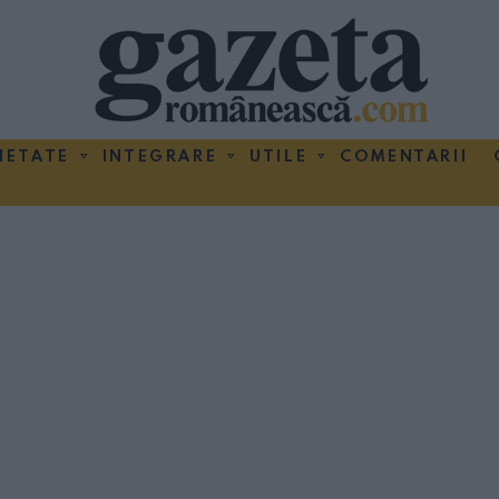
IETATE
INTEGRARE
UTILE
COMENTARII