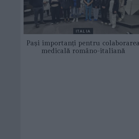
ITALIA
Pași importanți pentru colaborare
medicală româno-italiană