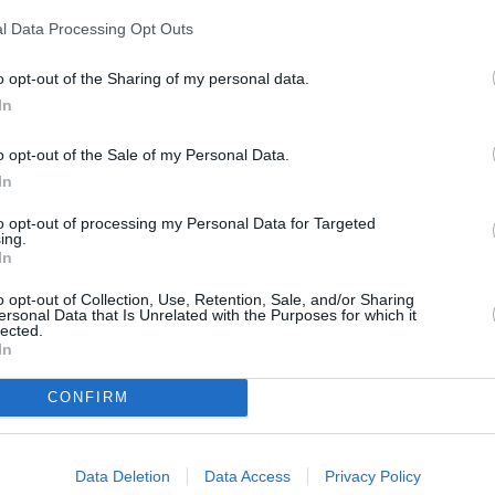
l Data Processing Opt Outs
o opt-out of the Sharing of my personal data.
In
o opt-out of the Sale of my Personal Data.
două ori în frunte cu mânerul cuțitului
,
In
 o insulta și o amenința.
to opt-out of processing my Personal Data for Targeted
talia: s-a dus la dentist și a fost violată
ing.
In
o opt-out of Collection, Use, Retention, Sale, and/or Sharing
ersonal Data that Is Unrelated with the Purposes for which it
lected.
, marcat de violență și
In
CONFIRM
 fost imobilizat, iar mama – profund afectată
rijiri. În discuțiile ulterioare cu polițiștii,
Data Deletion
Data Access
Privacy Policy
 prima dată când fiul său recurge la