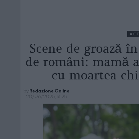
ACT
Scene de groază în 
de români: mamă a
cu moartea chi
by
Redazione Online
20/06/2025, 18:28