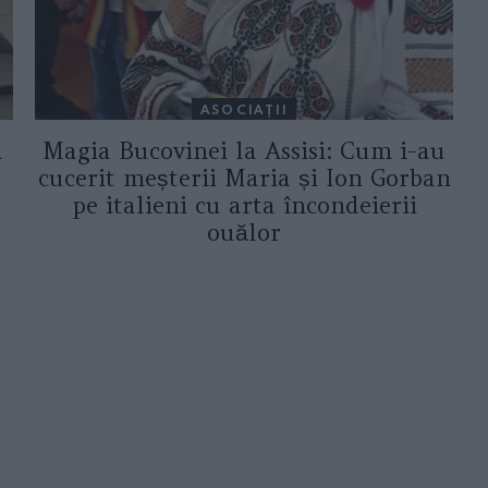
ASOCIAŢII
a
Magia Bucovinei la Assisi: Cum i-au
cucerit meșterii Maria și Ion Gorban
pe italieni cu arta încondeierii
ouălor