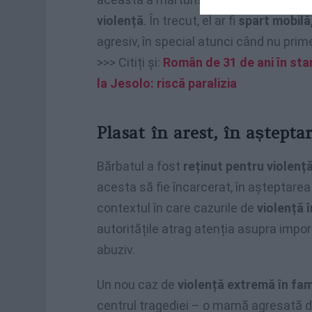
violență
. În trecut, el ar fi
spart mobilă,
agresiv, în special atunci când nu prim
>>> Citiți și:
Român de 31 de ani în sta
la Jesolo: riscă paralizia
Plasat în arest, în aștepta
Bărbatul a fost
reținut pentru violen
acesta să fie încarcerat, în așteptare
contextul în care cazurile de
violență 
autoritățile atrag atenția asupra impor
abuziv.
Un nou caz de
violență extremă în fam
centrul tragediei – o mamă agresată de 