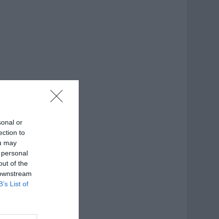
sonal or
ection to
ou may
 personal
out of the
 downstream
B’s List of