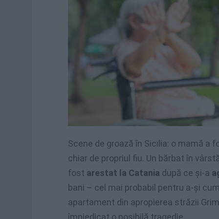
Scene de groază în Sicilia: o mamă a 
chiar de propriul fiu. Un bărbat în vârs
fost
arestat la Catania
după ce și-a
a
bani – cel mai probabil pentru a-și cum
apartament din apropierea străzii Grimald
împiedicat o posibilă tragedie.