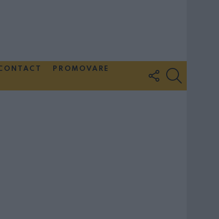
CONTACT
PROMOVARE
FOLLOW
SEARCH
US
Couple Photoshoot Paris