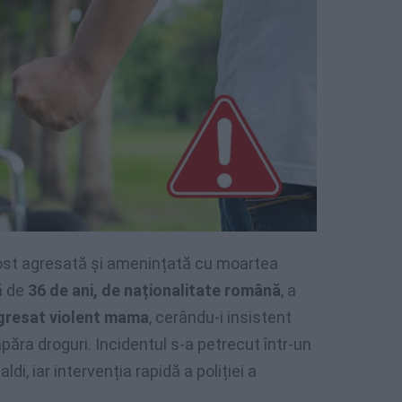
fost agresată și amenințată cu moartea
tă de
36 de ani, de naționalitate română
, a
gresat violent mama
, cerându-i insistent
păra droguri. Incidentul s-a petrecut într-un
i, iar intervenția rapidă a poliției a