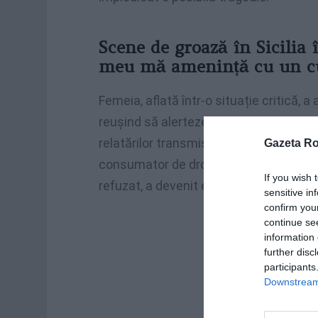
Scene de groază în Sicilia 
meu mă amenință cu un cu
Femeia, aflată într-o situație critică, 
reușind să alerteze autoritățile în tim
relatărilor transmise către dispeceratul
Gazeta R
consumator de droguri – i-a cerut bani 
If you wish 
refuzat, a devenit extrem de violent, s
sensitive in
confirm you
continue se
information 
further disc
participants
Downstream 