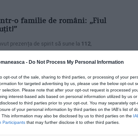
într-o familie de români: „Fiul
țit!”
a avut prezența de spirit să sune la
112
,
p ce era
amenințată cu un cuțit
. Potrivit
 poliției, fiul său – cu antecedente penale și
omaneasca -
Do Not Process My Personal Information
cu insistență, iar în momentul în care a fost
to opt-out of the sale, sharing to third parties, or processing of your per
crie
cataniatoday.it
formation for targeted advertising by us, please use the below opt-out s
r selection. Please note that after your opt-out request is processed y
eing interest-based ads based on personal information utilized by us or
disclosed to third parties prior to your opt-out. You may separately opt-
losure of your personal information by third parties on the IAB’s list of
. This information may also be disclosed by us to third parties on the
IA
Participants
that may further disclose it to other third parties.