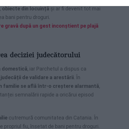
 obiecte din locuință
și ar fi devenit tot mai
ea bani pentru droguri.
re gravă după un gest inconștient pe plajă
rea deciziei judecătorului
ță domestică
, iar Parchetul a dispus ca
a
judecății de validare a arestării
. În
în familie se află într-o creștere alarmantă
,
tanței semnalării rapide a oricărui episod
ilie
cutremură comunitatea din Catania. În
propriul fiu, însetat de bani pentru droguri.