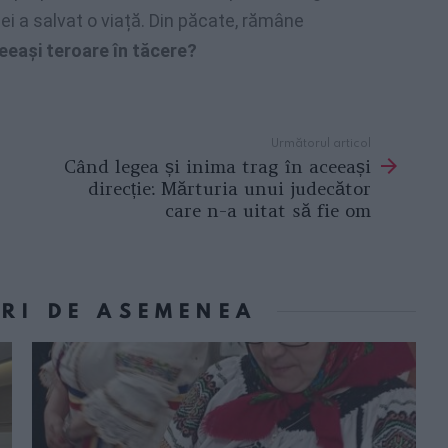
ției a salvat o viață. Din păcate, rămâne
eeași teroare în tăcere?
Următorul articol
Când legea și inima trag în aceeași
direcție: Mărturia unui judecător
care n-a uitat să fie om
ORI DE ASEMENEA