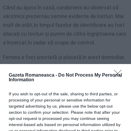
Când au ajuns în casă, carabinierii au observat că
vârstnicii prezentau semne evidente de lovituri. Mai
mult de atât, în timpul fazelor de identificare au fost
atacați cu lovituri și pumni de către îngrijitoarea care
a încercat în zadar să scape de control.
Femeia a fost arestată și plasată în arest domiciliar,
pentru vătămări corporale agravate, violență și
vătămarea unui oficial public. Judecată printr-o
Gazeta Romaneasca -
Do Not Process My Personal
Information
procedură rapidă, ea a fost supusă obligației de
prezentare la poliția judiciară, de a putea fi controlată
If you wish to opt-out of the sale, sharing to third parties, or
processing of your personal or sensitive information for
în orice moment.
targeted advertising by us, please use the below opt-out
section to confirm your selection. Please note that after your
STIRI ITALIA
opt-out request is processed you may continue seeing
interest-based ads based on personal information utilized by
Articolul anterior
See
us or personal information disclosed to third parties prior to