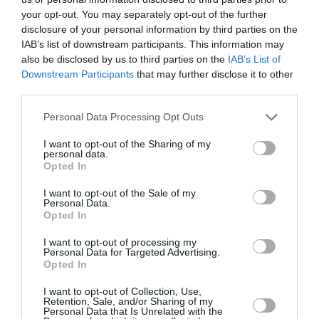
Veneto, ajutor între 3.500 și 8.000 euro
more
your opt-out. You may separately opt-out of the further
pentru cei care renunță la mașina veche
disclosure of your personal information by third parties on the
pentru una nouă, cu impact redus asupra
IAB’s list of downstream participants. This information may
mediului
also be disclosed by us to third parties on the
IAB’s List of
Downstream Participants
that may further disclose it to other
Următorul articol
third parties.
Un bărbat a fost înjunghiat după ce şi-a
criticat soţia că nu ştie să facă sarmale
Personal Data Processing Opt Outs
I want to opt-out of the Sharing of my
personal data.
AȚI PUTEA DORI DE
Opted In
ASEMENEA
I want to opt-out of the Sale of my
Personal Data.
Opted In
I want to opt-out of processing my
Personal Data for Targeted Advertising.
Opted In
I want to opt-out of Collection, Use,
Retention, Sale, and/or Sharing of my
Personal Data that Is Unrelated with the