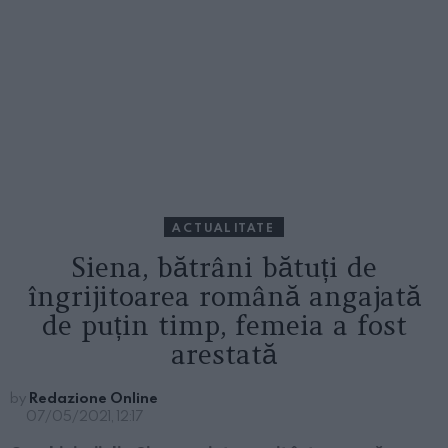
ACTUALITATE
Siena, bătrâni bătuți de
îngrijitoarea română angajată
de puțin timp, femeia a fost
arestată
by
Redazione Online
07/05/2021, 12:17