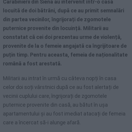
Carabinierii din Siena au intervenit într-o casă
locuită de doi bătrâni, după ce au primit semnalări
din partea vecinilor, îngrijorați de zgomotele
puternice provenite din locuință. Militarii au
constatat că cei doi prezentau urme de violență,
provenite de la o femeie angajată ca îngrijitoare de
puțin timp. Pentru aceasta, femeia de naționalitate
română a fost arestată.
Militarii au intrat în urmă cu câteva nopți în casa
celor doi soți vârstnici după ce au fost alertați de
vecinii cuplului care, îngrijorați de zgomotele
puternice provenite din casă, au bătut în ușa
apartamentului și au fost imediat atacați de femeia
care a încercat să-i alunge afară.