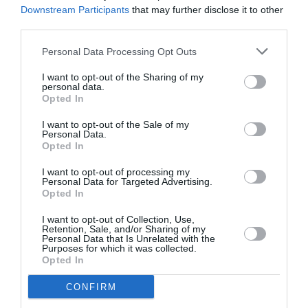
Downstream Participants
that may further disclose it to other
>>>
Îngrijitoare română beată în prima zi de muncă:
third parties.
insultă și bate două femei bătrâne, apoi se luptă cu
Personal Data Processing Opt Outs
carabinierii
I want to opt-out of the Sharing of my
personal data.
Autoritățile l-au reținut pe bărbat, iar ancheta
Opted In
continuă sub coordonarea Parchetului din Perugia.
I want to opt-out of the Sale of my
Personal Data.
STIRI ITALIA
Opted In
I want to opt-out of processing my
Articolul anterior
See
Personal Data for Targeted Advertising.
Surpriza din statistici: populația României
more
Opted In
crește datorită întoarcerii românilor din
I want to opt-out of Collection, Use,
diaspora
Retention, Sale, and/or Sharing of my
Personal Data that Is Unrelated with the
Următorul articol
Purposes for which it was collected.
O româncă deschide un restaurant de
Opted In
succes în Forlì: O fuziune delicioasă de
CONFIRM
preparate italiene și românești