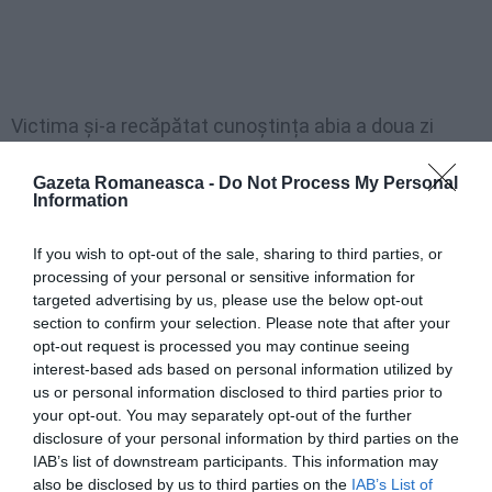
Victima și-a recăpătat cunoștința abia a doua zi
dimineața, cu multiple fracturi faciale, traumatisme
Gazeta Romaneasca -
Do Not Process My Personal
cranio-faciale și o perforație de timpan, leziuni pentru
Information
care medicii au estimat o perioadă de recuperare de
If you wish to opt-out of the sale, sharing to third parties, or
40 de zile. După atac, bărbatul i-a luat cheile
processing of your personal or sensitive information for
apartamentului, lăsând-o pe femeie incapabilă să
targeted advertising by us, please use the below opt-out
ceară ajutor sau să părăsească locuința. Abia trei
section to confirm your selection. Please note that after your
opt-out request is processed you may continue seeing
zile mai târziu, văzând starea gravă în care se afla
interest-based ads based on personal information utilized by
victima, agresorul i-a înapoiat telefonul, permițându-i
us or personal information disclosed to third parties prior to
your opt-out. You may separately opt-out of the further
să sune la serviciile de urgență. Cu toate acestea, a
disclosure of your personal information by third parties on the
constrâns-o să spună că rănile au fost cauzate de o
IAB’s list of downstream participants. This information may
also be disclosed by us to third parties on the
IAB’s List of
cădere pe scări.