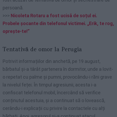
persoană.
>>>
Nicoleta Rotaru a fost ucisă de soțul ei.
Probele șocante din telefonul victimei. „Erik, te rog,
oprește-te!”
Tentativă de omor la Perugia
Potrivit informațiilor din anchetă, pe 19 august,
bărbatul și-a târât partenera în dormitor, unde a lovit-
o repetat cu palme și pumni, provocându-i răni grave
la nivelul feței. În timpul agresiunii, acesta i-a
confiscat telefonul mobil, încercând să verifice
conținutul acestuia, și a continuat să o lovească,
cerându-i explicații cu privire la contactele cu alți
bărbați. Apoi, agresorul și-a continuat atacul,