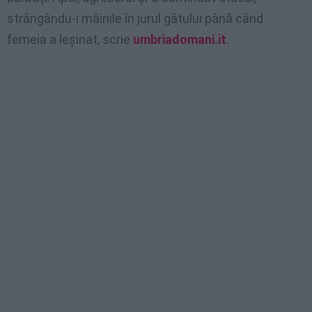
strângându-i mâinile în jurul gâtului până când
femeia a leșinat, scrie
umbriadomani.it
.