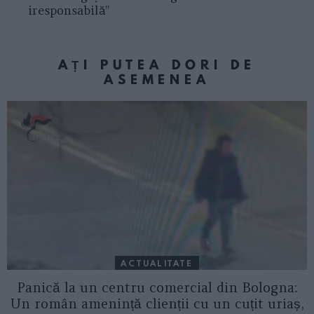
iresponsabilă”
AȚI PUTEA DORI DE
ASEMENEA
ACTUALITATE
Panică la un centru comercial din Bologna:
Un român amenință clienții cu un cuțit uriaș,