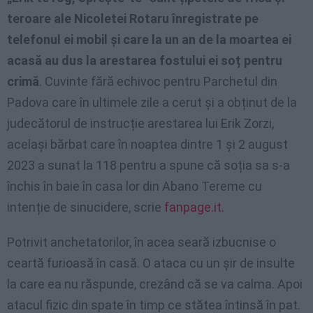
teroare ale Nicoletei Rotaru înregistrate pe
telefonul ei mobil și care la un an de la moartea ei
acasă au dus la arestarea fostului ei soț pentru
crimă
. Cuvinte fără echivoc pentru Parchetul din
Padova care în ultimele zile a cerut și a obținut de la
judecătorul de instrucție arestarea lui Erik Zorzi,
același bărbat care în noaptea dintre 1 și 2 august
2023 a sunat la 118 pentru a spune că soția sa s-a
închis în baie în casa lor din Abano Tereme cu
intenție de sinucidere, scrie
fanpage.it.
Potrivit anchetatorilor, în acea seară izbucnise o
ceartă furioasă în casă. O ataca cu un șir de insulte
la care ea nu răspunde, crezând că se va calma. Apoi
atacul fizic din spate în timp ce stătea întinsă în pat.