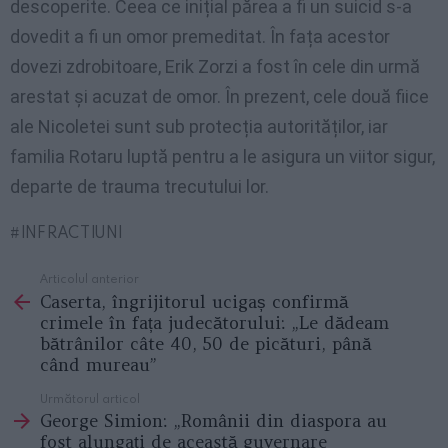
descoperite. Ceea ce inițial părea a fi un suicid s-a
dovedit a fi un omor premeditat. În fața acestor
dovezi zdrobitoare, Erik Zorzi a fost în cele din urmă
arestat și acuzat de omor. În prezent, cele două fiice
ale Nicoletei sunt sub protecția autorităților, iar
familia Rotaru luptă pentru a le asigura un viitor sigur,
departe de trauma trecutului lor.
INFRACTIUNI
Articolul anterior
See
Caserta, îngrijitorul ucigaș confirmă
more
crimele în fața judecătorului: „Le dădeam
bătrânilor câte 40, 50 de picături, până
când mureau”
Următorul articol
George Simion: „Românii din diaspora au
fost alungați de această guvernare