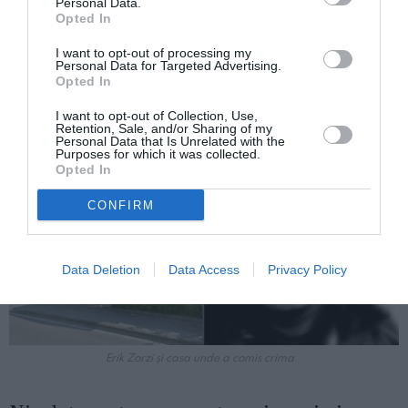
Personal Data.
acasă, la modul în care era îmbrăcată sau dorința ei
Opted In
de a ieși din casă. Aceste înregistrări arată și că
I want to opt-out of processing my
Zorzi se adresa cu aceleași insulte și fiicelor lor
Personal Data for Targeted Advertising.
Opted In
minore, creând un mediu familial toxic și periculos.
I want to opt-out of Collection, Use,
Retention, Sale, and/or Sharing of my
Personal Data that Is Unrelated with the
Purposes for which it was collected.
Opted In
CONFIRM
Data Deletion
Data Access
Privacy Policy
Erik Zorzi și casa unde a comis crima