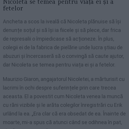
Nicoleta se temea pentru viața ei și a
fetelor
Ancheta a scos la iveală că Nicoleta plănuise să își
denunțe soțul și să își ia fiicele și să plece, dar frica
de represalii o împiedicase să acționeze. În plus,
colegii ei de la fabrica de pielărie unde lucra știau de
abuzuri și încercaseră să o convingă să caute ajutor,
dar Nicoleta se temea pentru viața ei și a fetelor.
Maurizio Giaron, angajatorul Nicoletei, a mărturisit cu
lacrimi în ochi despre suferințele prin care trecea
aceasta. El a povestit cum Nicoleta venea la muncă
cu răni vizibile și le arăta colegilor înregistrări cu Erik
urlând la ea. „Era clar că era obsedat de ea. Înainte de
moarte, mi-a spus că atunci când se odihnea în pat,