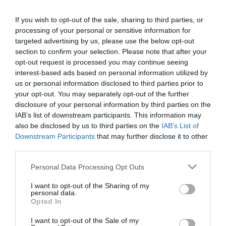
„Alina a fost sugrumată în pat”
If you wish to opt-out of the sale, sharing to third parties, or
„Odată ce femeia a încetat să mai respire, se aud
processing of your personal or sensitive information for
zgomote care indică clar mișcarea corpului de la pat
targeted advertising by us, please use the below opt-out
section to confirm your selection. Please note that after your
la intrarea în baie și folosirea de instrumente sau
opt-out request is processed you may continue seeing
similare: acțiunea continuă așadar să pună în scenă
interest-based ads based on personal information utilized by
us or personal information disclosed to third parties prior to
sinuciderea”, explică ordonanța judecătorului,
your opt-out. You may separately opt-out of the further
adăugând: „Zorzi realizează simularea sinuciderii și
disclosure of your personal information by third parties on the
IAB’s list of downstream participants. This information may
acționează cu o claritate extremă, la fel cu care îi va
also be disclosed by us to third parties on the
IAB’s List of
întâmpina pe salvatori și pe polițiști”.
Downstream Participants
that may further disclose it to other
third parties.
Restul înregistrărilor arată un tablou înfricoșător al
Personal Data Processing Opt Outs
abuzurilor la care Nicoleta era supusă zilnic. Erik o
I want to opt-out of the Sharing of my
insulta frecvent, o amenința și o controla până la
personal data.
cele mai mici detalii ale vieții sale. Criticile lui erau
Opted In
motivate de orice, de la ora la care Nicoleta ajungea
I want to opt-out of the Sale of my