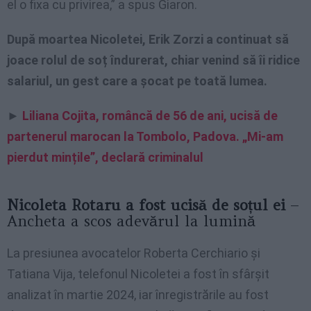
el o fixa cu privirea,” a spus Giaron.
După moartea Nicoletei, Erik Zorzi a continuat să
joace rolul de soț îndurerat, chiar venind să îi ridice
salariul, un gest care a șocat pe toată lumea.
►
Liliana Cojita, româncă de 56 de ani, ucisă de
partenerul marocan la Tombolo, Padova. „Mi-am
pierdut mințile”, declară criminalul
Nicoleta Rotaru a fost ucisă de soțul ei
–
Ancheta a scos adevărul la lumină
La presiunea avocatelor Roberta Cerchiario și
Tatiana Vija, telefonul Nicoletei a fost în sfârșit
analizat în martie 2024, iar înregistrările au fost