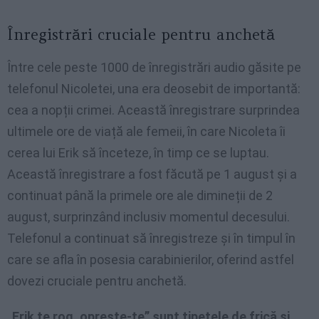
Înregistrări cruciale pentru anchetă
Între cele peste 1000 de înregistrări audio găsite pe
telefonul Nicoletei, una era deosebit de importantă:
cea a nopții crimei. Această înregistrare surprindea
ultimele ore de viață ale femeii, în care Nicoleta îi
cerea lui Erik să înceteze, în timp ce se luptau.
Această înregistrare a fost făcută pe 1 august și a
continuat până la primele ore ale dimineții de 2
august, surprinzând inclusiv momentul decesului.
Telefonul a continuat să înregistreze și în timpul în
care se afla în posesia carabinierilor, oferind astfel
dovezi cruciale pentru anchetă.
„Erik te rog, oprește-te” sunt țipetele de frică și