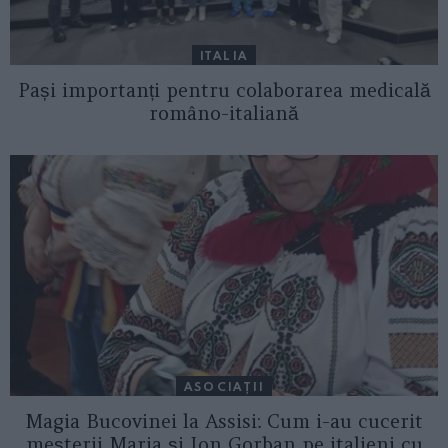
ITALIA
Pași importanți pentru colaborarea medicală
româno-italiană
ASOCIAŢII
Magia Bucovinei la Assisi: Cum i-au cucerit
meșterii Maria și Ion Gorban pe italieni cu