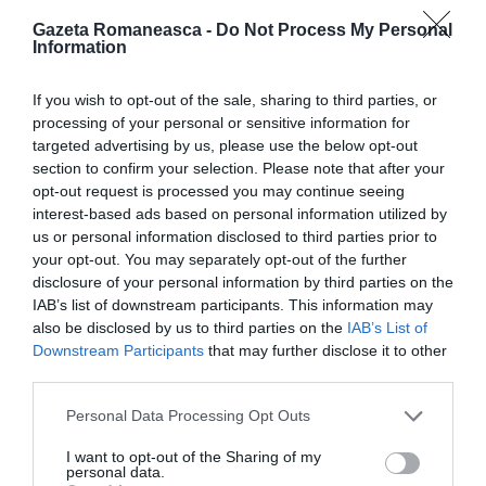
momentul incidentului. În toiul unei discuții aprinse,
Gazeta Romaneasca -
Do Not Process My Personal
Information
bărbatul de 42 de ani ar fi lăsat-o mai întâi
inconștientă pe femeie lovind-o cu o sticlă de sticlă,
If you wish to opt-out of the sale, sharing to third parties, or
apoi a turnat alcool peste ea înainte de a-i da foc cu
processing of your personal or sensitive information for
targeted advertising by us, please use the below opt-out
o brichetă.
section to confirm your selection. Please note that after your
opt-out request is processed you may continue seeing
interest-based ads based on personal information utilized by
Femeia va purta pe viață urmele rănilor
us or personal information disclosed to third parties prior to
your opt-out. You may separately opt-out of the further
În fața instanței a depus mărturie însăși victima,
disclosure of your personal information by third parties on the
IAB’s list of downstream participants. This information may
care a fost nevoită să se supună la numeroase
also be disclosed by us to third parties on the
IAB’s List of
operații estetice în încercarea de a limita pagubele
Downstream Participants
that may further disclose it to other
provocate de arsuri: în ciuda numeroaselor operații
third parties.
deja efectuate și a celor care ar putea urma, femeia
Personal Data Processing Opt Outs
de 42 de ani va purta însă pe viață urmele acestor
I want to opt-out of the Sharing of my
răni.
personal data.