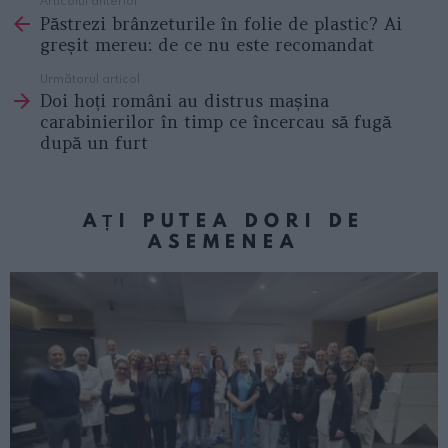
Articolul anterior
See
Păstrezi brânzeturile în folie de plastic? Ai
more
greșit mereu: de ce nu este recomandat
Următorul articol
Doi hoți români au distrus mașina
carabinierilor în timp ce încercau să fugă
după un furt
AȚI PUTEA DORI DE
ASEMENEA