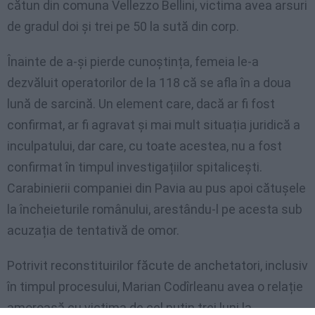
cătun din comuna Vellezzo Bellini, victima avea arsuri
de gradul doi și trei pe 50 la sută din corp.
Înainte de a-și pierde cunoștința, femeia le-a
dezvăluit operatorilor de la 118 că se afla în a doua
lună de sarcină. Un element care, dacă ar fi fost
confirmat, ar fi agravat și mai mult situația juridică a
inculpatului, dar care, cu toate acestea, nu a fost
confirmat în timpul investigațiilor spitalicești.
Carabinierii companiei din Pavia au pus apoi cătușele
la încheieturile românului, arestându-l pe acesta sub
acuzația de tentativă de omor.
Potrivit reconstituirilor făcute de anchetatori, inclusiv
în timpul procesului, Marian Codîrleanu avea o relație
amoroasă cu victima de cel puțin trei luni la