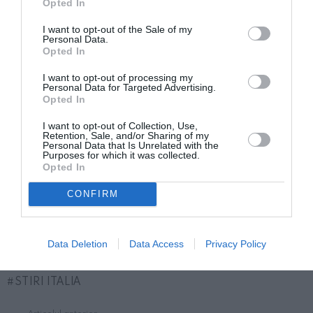
Opted In
Printre probele prezentate de procuratură se numără
I want to opt-out of the Sale of my
Personal Data.
și înregistrarea video realizată de unul dintre
Opted In
salvatori în timpul primelor etape ale operațiunii din
I want to opt-out of processing my
casa din Giovenzano. Cu o voce slabă și îndurerată,
Personal Data for Targeted Advertising.
Opted In
femeia îl indică în mod clar pe partenerul ei ca fiind
I want to opt-out of Collection, Use,
responsabil: „A făcut-o cu o brichetă”.
Retention, Sale, and/or Sharing of my
Personal Data that Is Unrelated with the
Purposes for which it was collected.
În timpul ultimei audieri, acuzarea a cerut o pedeapsă
Opted In
de 15 ani de închisoare pentru inculpat, care a fost
CONFIRM
redusă ulterior la 12 ani după întâlnirea în camera de
consiliu a juraților. Avocatul care apără interesele lui
Data Deletion
Data Access
Privacy Policy
Marian Codîrleanu este gata să facă apel la sentință.
STIRI ITALIA