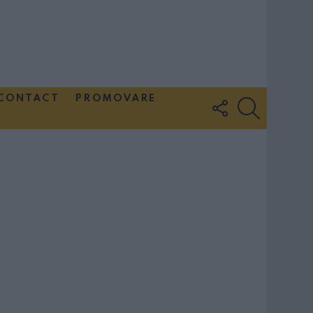
CONTACT
PROMOVARE
FOLLOW
SEARCH
US
Couple Photoshoot Paris