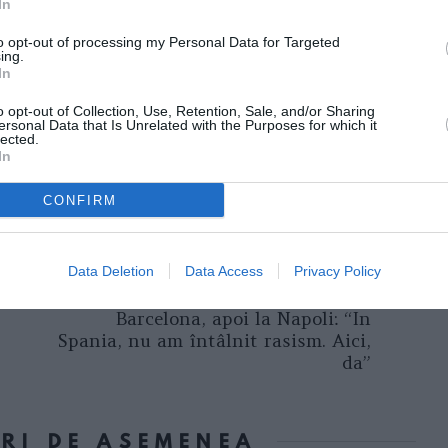
In
to opt-out of processing my Personal Data for Targeted
ing.
In
o opt-out of Collection, Use, Retention, Sale, and/or Sharing
ersonal Data that Is Unrelated with the Purposes for which it
lected.
In
 va fi extrădat în Italia, unde va fi judecat
CONFIRM
Data Deletion
Data Access
Privacy Policy
Următorul articol
Laura a emigrat din Iaşi la
Barcelona, apoi la Napoli: “In
Spania, nu am întâlnit rasism. Aici,
da”
ORI DE ASEMENEA