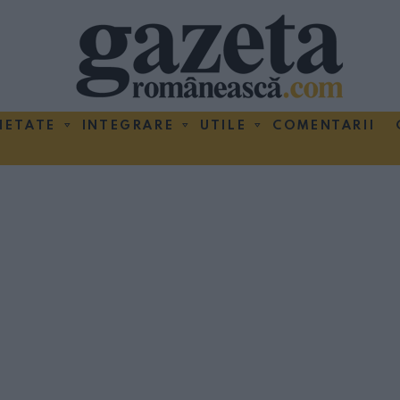
IETATE
INTEGRARE
UTILE
COMENTARII