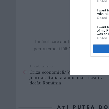
Opted 
I want 
Advertis
Opted 
I want t
of my P
was col
Opted 
Tânărul, care susţine că este nevinovat,
pentru omor i tâlhărie.
Articolul anterior
See
Criza economică/ Wall Street
more
Journal: Italia a ajuns mai riscantă
decât România
AȚI PUTEA D