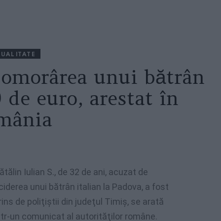
UALITATE
 omorârea unui bătrân
 de euro, arestat în
mânia
ătălin Iulian S., de 32 de ani, acuzat de
ciderea unui bătrân italian la Padova, a fost
rins de poliţiştii din judeţul Timiş, se arată
ntr-un comunicat al autorităţilor române.