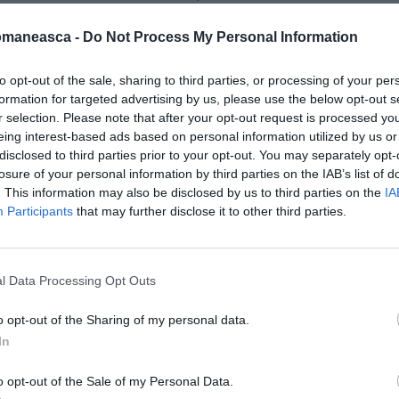
ânărul a fost dat în urmărire generală de
omaneasca -
Do Not Process My Personal Information
ătre autorităţile italiene încă din 2009.
ăutat în toată Europa, românul lucra în
to opt-out of the sale, sharing to third parties, or processing of your per
mişoara.
formation for targeted advertising by us, please use the below opt-out s
r selection. Please note that after your opt-out request is processed y
eing interest-based ads based on personal information utilized by us or
ătrân, omorât în bătaie în casa sa din
disclosed to third parties prior to your opt-out. You may separately opt-
r italiene, Cătălin S., împreună cu alţi doi
losure of your personal information by third parties on the IAB’s list of
. This information may also be disclosed by us to third parties on the
IA
 pentru a fura. L-au legat pe proprietar şi i-au
Participants
that may further disclose it to other third parties.
trânul a murit în urma loviturilor primite, în
 de euro şi un ceas.
l Data Processing Opt Outs
o opt-out of the Sharing of my personal data.
In
o opt-out of the Sale of my Personal Data.