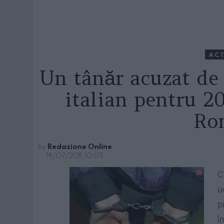
ACT
Un tânăr acuzat de
italian pentru 20
Ro
by
Redazione Online
14/07/2011, 10:05
C
u
p
î