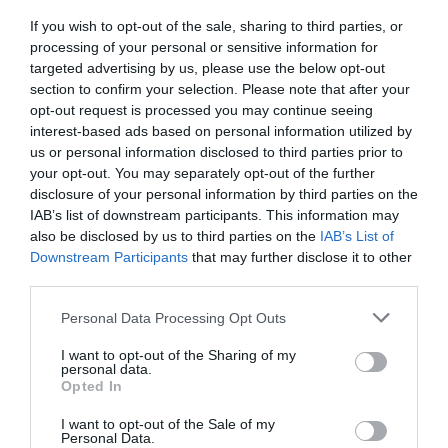
naționalitate sârbă, dar naturalizat elvețian. Dar
If you wish to opt-out of the sale, sharing to third parties, or
processing of your personal or sensitive information for
pentru a-i stabili identitatea, poliția rutieră din
targeted advertising by us, please use the below opt-out
Settimo Torinese încearcă să dea de urma unor rude
section to confirm your selection. Please note that after your
opt-out request is processed you may continue seeing
pentru a încerca recunoașterea prin teste ADN.
interest-based ads based on personal information utilized by
us or personal information disclosed to third parties prior to
Între timp, reconstituirea dinamicii accidentului
your opt-out. You may separately opt-out of the further
relevă că mașina se deplasa cu o viteză foarte mare,
disclosure of your personal information by third parties on the
IAB’s list of downstream participants. This information may
de cel puțin 200 km pe oră.
also be disclosed by us to third parties on the
IAB’s List of
Downstream Participants
that may further disclose it to other
STIRI ITALIA
third parties.
Articolul anterior
Personal Data Processing Opt Outs
See
Accident la Como, o româncă de 37 de ani
more
I want to opt-out of the Sharing of my
a intrat cu mașina într-un copac și a murit
personal data.
Opted In
Următorul articol
Român de 54 de ani se ciocnește de un
I want to opt-out of the Sale of my
copac și moare într-un accident cu
Personal Data.