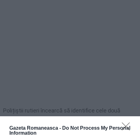
Polițiștii rutieri încearcă să identifice cele două
cadavre, în colaborare și cu autoritățile elvețiene, dar
Gazeta Romaneasca -
Do Not Process My Personal
operațiunile se anunță complicate. Proprietarul
Information
Ferrari-ului este un bărbat în vârstă de 41 de ani, de