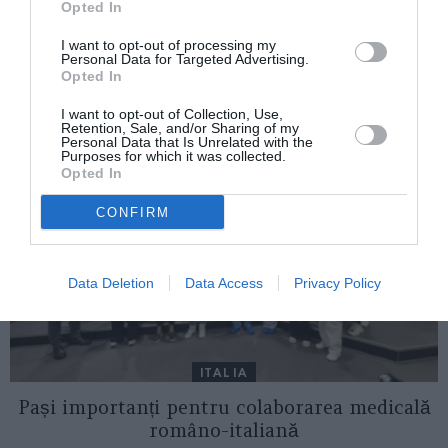
Opted In
scuterul la Palermo
I want to opt-out of processing my
Personal Data for Targeted Advertising.
Opted In
AȚI PUTEA DORI DE
ASEMENEA
I want to opt-out of Collection, Use,
Retention, Sale, and/or Sharing of my
Personal Data that Is Unrelated with the
Purposes for which it was collected.
Opted In
CONFIRM
Data Deletion
Data Access
Privacy Policy
ITALIA
Pași importanți pentru colaborarea medicală
româno-italiană