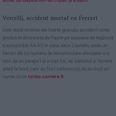
intrat cu mașina într-un copac și a murit
Vercelli, accident mortal cu Ferrari
Cele două victime ale foarte gravului accident rutier
produs în dimineața de Paște pe șoseaua de legătură
a autostrăzii A4-A5, în zona Alice Castello, unde un
Ferrari alb cu numere de înmatriculare elvețiene s-a
izbit de un parapet și a luat foc, iar bărbatul și femeia
aflați la bord, care au fost carbonizați, nu au încă un
nume, scrie
torino.corriere.it
.