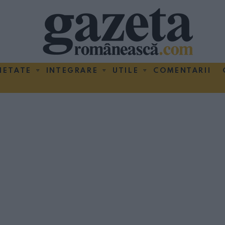
IETATE
INTEGRARE
UTILE
COMENTARII