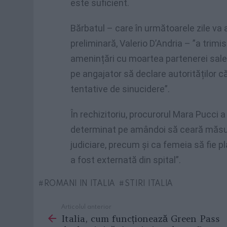
este suficient.
Bărbatul – care în următoarele zile va 
preliminară, Valerio D’Andria – ”a trimi
amenințări cu moartea partenerei sale ș
pe angajator să declare autorităților c
tentative de sinucidere”.
În rechizitoriu, procurorul Mara Pucci 
determinat pe amândoi să ceară măsuri 
judiciare, precum și ca femeia să fie p
a fost externată din spital”.
ROMANI IN ITALIA
STIRI ITALIA
Articolul anterior
See
Italia, cum funcționează Green Pass
more