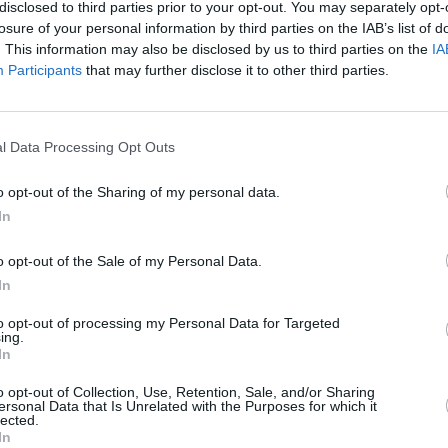
disclosed to third parties prior to your opt-out. You may separately opt-
losure of your personal information by third parties on the IAB’s list of
. This information may also be disclosed by us to third parties on the
IA
Participants
that may further disclose it to other third parties.
l Data Processing Opt Outs
o opt-out of the Sharing of my personal data.
omâncă din Italia
In
 în cap, lateral și pe tot corpul, aruncând-o la
o opt-out of the Sale of my Personal Data.
păr, apoi forțând-o să îngenuncheze în semn
In
o lovească cu pumnii în față, acoperind-o în
to opt-out of processing my Personal Data for Targeted
ing.
u intenții criminale”,
mai scrie în rechizitoriu.
In
a”, se mai spune în rechizitoriu, s-au
o opt-out of Collection, Use, Retention, Sale, and/or Sharing
ersonal Data that Is Unrelated with the Purposes for which it
lected.
ții a femeii cu vecinul său”.
In