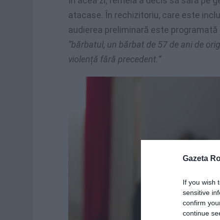
În acea zi, femeia a decis să sară pe g
atacase. În rechizitoriu, care este incl
audierea preliminară este programată 
”bărbatul, un bărbat de 57 de ani de ori
violență fără precedent.”
Gazeta R
If you wish 
sensitive in
confirm you
continue se