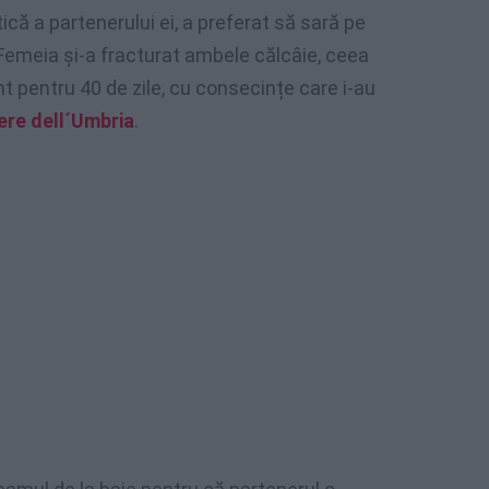
că a partenerului ei, a preferat să sară pe
 Femeia și-a fracturat ambele călcâie, ceea
t pentru 40 de zile, cu consecințe care i-au
ere dell´Umbria
.