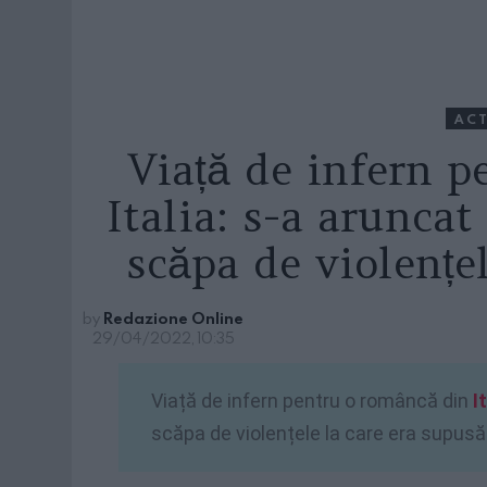
ACT
Viață de infern 
Italia: s-a aruncat
scăpa de violențe
by
Redazione Online
29/04/2022, 10:35
Viață de infern pentru o româncă din
I
scăpa de violențele la care era supusă