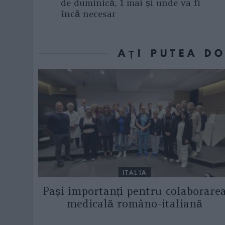
de duminică, 1 mai și unde va fi
încă necesar
AȚI PUTEA D
ITALIA
Pași importanți pentru colaborare
medicală româno-italiană