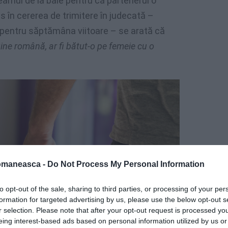
eamul de la baie pentru că partenerul o
us în cererea de trimitere în judecată –
pentru săptămâna viitoare – se arată că
gine română, ar fi bătut-o pe femeie cu o
omaneasca -
Do Not Process My Personal Information
to opt-out of the sale, sharing to third parties, or processing of your per
formation for targeted advertising by us, please use the below opt-out s
r selection. Please note that after your opt-out request is processed y
eing interest-based ads based on personal information utilized by us or