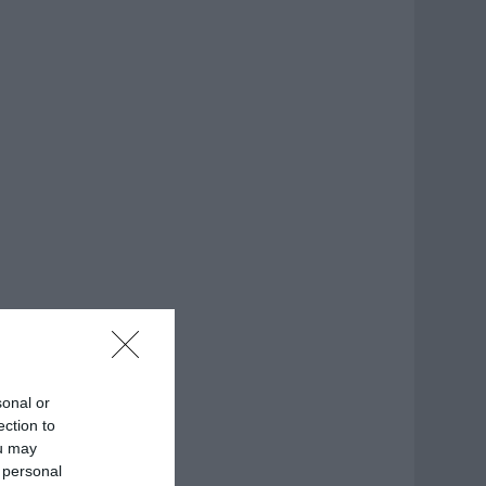
sonal or
ection to
ou may
 personal