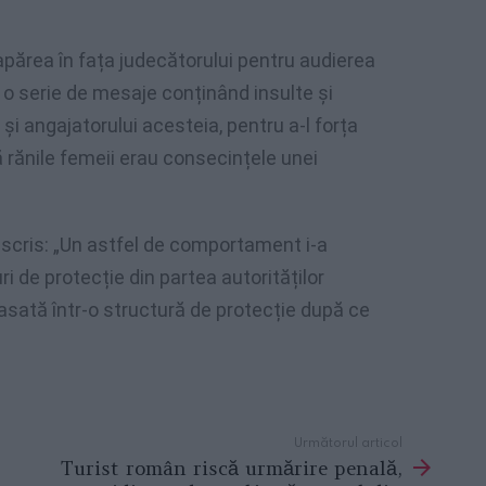
apărea în fața judecătorului pentru audierea
s o serie de mesaje conținând insulte și
i angajatorului acesteia, pentru a-l forța
ă rănile femeii erau consecințele unei
a scris: „Un astfel de comportament i-a
de protecție din partea autorităților
lasată într-o structură de protecție după ce
Următorul articol
Turist român riscă urmărire penală,