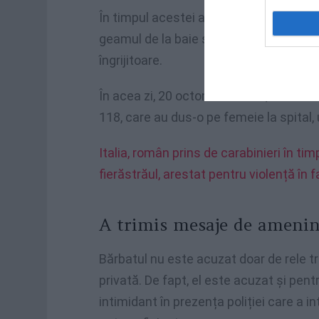
În timpul acestei agresiuni nebunești, 
geamul de la baie și a reușit cu greu să
îngrijitoare.
În acea zi, 20 octombrie 2020, a interve
118, care au dus-o pe femeie la spital,
Italia, român prins de carabinieri în tim
fierăstrăul, arestat pentru violență în f
A trimis mesaje de amenin
Bărbatul nu este acuzat doar de rele tr
privată. De fapt, el este acuzat și pe
intimidant în prezența poliției care a in