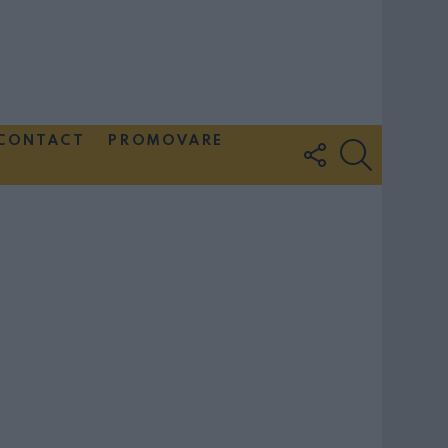
CONTACT
PROMOVARE
FOLLOW
SEARCH
US
Couple Photoshoot Paris