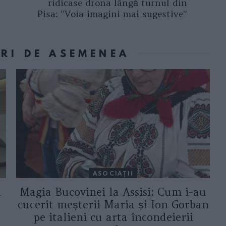
ridicase drona lângă turnul din
Pisa: ”Voia imagini mai sugestive”
ORI DE ASEMENEA
ASOCIAŢII
a
Magia Bucovinei la Assisi: Cum i-au
cucerit meșterii Maria și Ion Gorban
pe italieni cu arta încondeierii