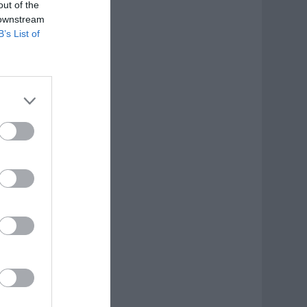
out of the
 downstream
B’s List of