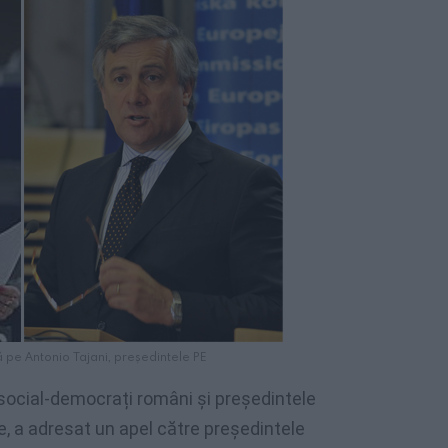
ă pe Antonio Tajani, președintele PE
r social-democrați români și președintele
, a adresat un apel către președintele