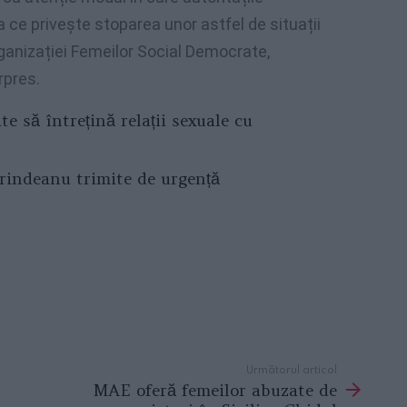
a ce privește stoparea unor astfel de situații
ganizației Femeilor Social Democrate,
rpres.
te să întrețină relații sexuale cu
Grindeanu trimite de urgență
Următorul articol
MAE oferă femeilor abuzate de