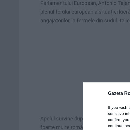
Parlamentului European, Antonio Tajani,
plenul forului european a situației luc
angajatorilor, la fermele din sudul Italiei
Gazeta R
If you wish 
sensitive in
Apelul survine după ce presa europeană
confirm you
continue se
foarte multe românce, sunt supuse zilnic