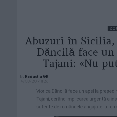
CO
Abuzuri în Sicilia
Dăncilă face un
Tajani: «Nu put
by
Redactia GR
14/03/2017, 11:26
Viorica Dăncilă face un apel la președ
Tajani, cerând implicarea urgentă a ins
suferite de româncele angajate la ferme