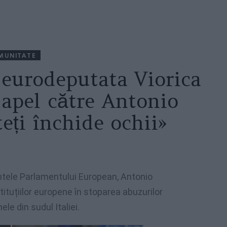
MUNITATE
, eurodeputata Viorica
 apel către Antonio
eți închide ochii»
intele Parlamentului European, Antonio
tituțiilor europene în stoparea abuzurilor
le din sudul Italiei.