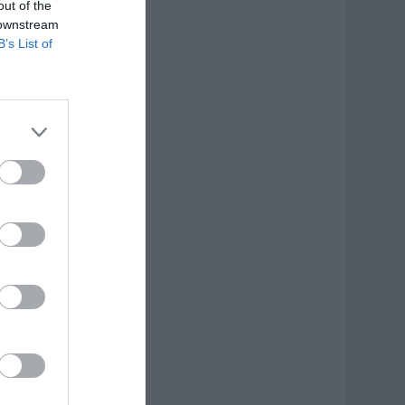
out of the
 downstream
B’s List of