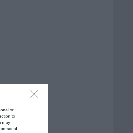
sonal or
ection to
ou may
 personal