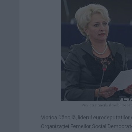
Viorica Dăncilă îl mobilizeaz
Viorica Dăncilă, liderul eurodeputațilo
Organizației Femeilor Social Democrate