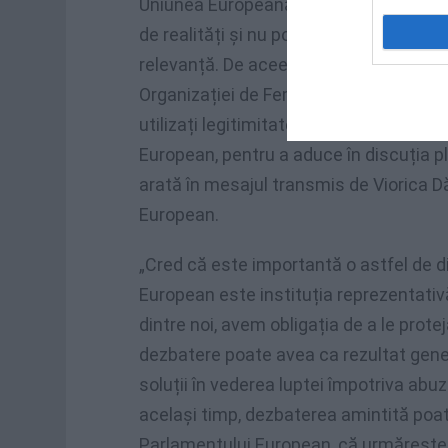
Uniunea Europeană și Parlamentul Europ
de realități și nu pot trata aceste abuzu
relevanță. De aceea, în calitate de eur
Organizației de Femei a Partidului Soci
utilizați legitimitatea pe care o confe
European, pentru a aduce în discuția p
arată în mesajul transmis de Viorica D
European.
„Cred că este importantă o astfel de di
European este instituția reprezentativă
dintre noi, avem obligația de a le prote
dezbatere poate avea ca rezultat gener
soluții în vederea luptei împotriva abuz
același timp, dezbaterea amintită poa
Parlamentului European, că urmărește c