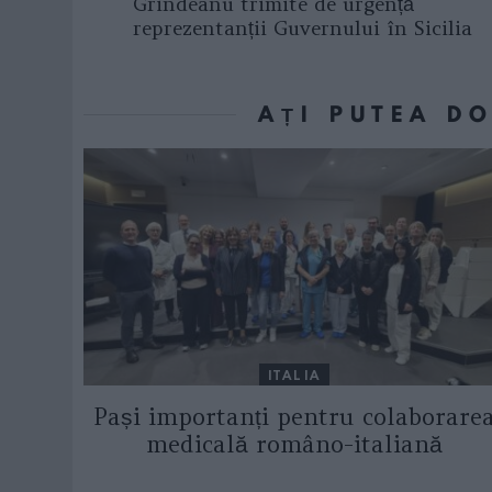
Grindeanu trimite de urgență
reprezentanții Guvernului în Sicilia
AȚI PUTEA D
ITALIA
Pași importanți pentru colaborare
medicală româno-italiană