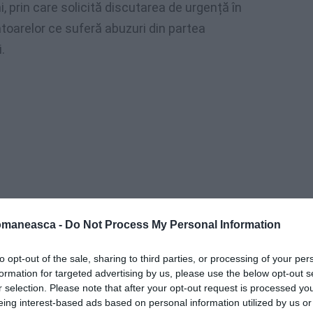
 prin care solicită discutarea de urgență în
rătoarelor ce suferă abuzuri din partea
.
omaneasca -
Do Not Process My Personal Information
to opt-out of the sale, sharing to third parties, or processing of your per
formation for targeted advertising by us, please use the below opt-out s
 a dezvăluit că mii de femei, dintre care
r selection. Please note that after your opt-out request is processed y
eing interest-based ads based on personal information utilized by us or
 abuzurilor de ordin fizic și psihic, sub