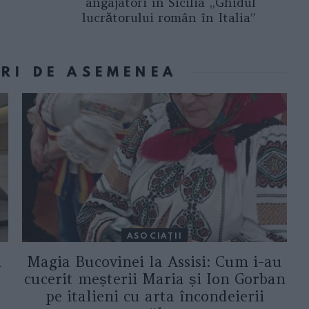
angajatori în Sicilia „Ghidul
lucrătorului român în Italia”
ORI DE ASEMENEA
ASOCIAŢII
a
Magia Bucovinei la Assisi: Cum i-au
cucerit meșterii Maria și Ion Gorban
pe italieni cu arta încondeierii