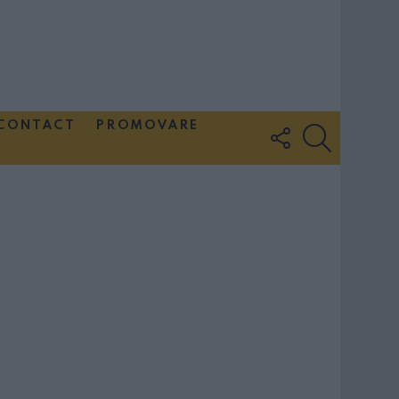
CONTACT
PROMOVARE
FOLLOW
SEARCH
US
Couple Photoshoot Paris