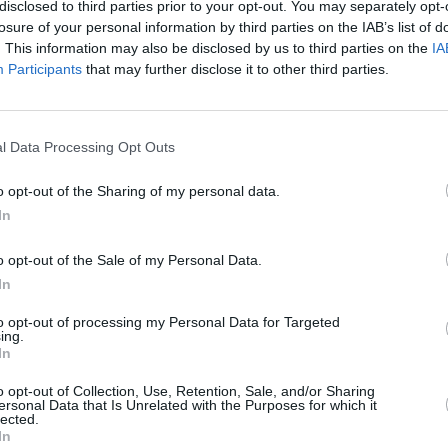
disclosed to third parties prior to your opt-out. You may separately opt-
că.
losure of your personal information by third parties on the IAB’s list of
. This information may also be disclosed by us to third parties on the
IA
e rușinoasă și inacceptabilă pentru o Uniune
Participants
that may further disclose it to other third parties.
ile sale fundamentale apărarea drepturilor
rea unei adevărate egalități de gen și
l Data Processing Opt Outs
. Astfel de situații arată că mai sunt foarte
ile omului în general, și cele ale femeilor în
o opt-out of the Sharing of my personal data.
In
i la nivelul Uniunii Europene.
o opt-out of the Sale of my Personal Data.
In
to opt-out of processing my Personal Data for Targeted
arlamentul European nu pot
ing.
In
 unei astfel de realități
o opt-out of Collection, Use, Retention, Sale, and/or Sharing
ersonal Data that Is Unrelated with the Purposes for which it
lected.
In