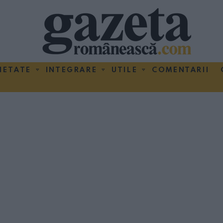
IETATE
INTEGRARE
UTILE
COMENTARII