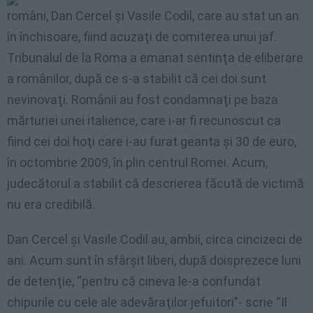
români, Dan Cercel şi Vasile Codil, care au stat un an
în închisoare, fiind acuzaţi de comiterea unui jaf.
Tribunalul de la Roma a emanat sentinţa de eliberare
a românilor, după ce s-a stabilit că cei doi sunt
nevinovaţi. Românii au fost condamnaţi pe baza
mărturiei unei italience, care i-ar fi recunoscut ca
fiind cei doi hoţi care i-au furat geanta şi 30 de euro,
în octombrie 2009, în plin centrul Romei. Acum,
judecătorul a stabilit că descrierea făcută de victimă
nu era credibilă.
Dan Cercel şi Vasile Codil au, ambii, circa cincizeci de
ani. Acum sunt în sfârşit liberi, după doisprezece luni
de detenţie, “pentru că cineva le-a confundat
chipurile cu cele ale adevăraţilor jefuitori”- scrie “Il