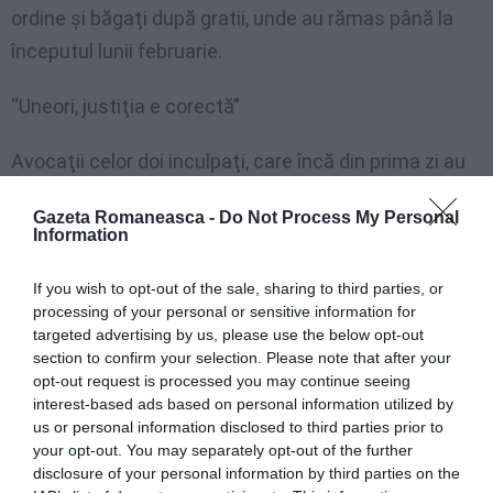
ordine şi băgaţi după gratii, unde au rămas până la
începutul lunii februarie.
“Uneori, justiţia e corectă”
Avocaţii celor doi inculpaţi, care încă din prima zi au
crezut în nevinovăţia asistaţilor lor, au fost
Gazeta Romaneasca -
Do Not Process My Personal
satisfăcuţi de sentinţa de achitare: „Sunt fericit –
Information
spune Andrea Manasse, avocatul lui Vasile Codil – în
If you wish to opt-out of the sale, sharing to third parties, or
special pentru că un nevinovat este în sfârşit liber”.
processing of your personal or sensitive information for
targeted advertising by us, please use the below opt-out
Potrivit avocatului Mirto Randazzo, apărătorul lui Dan
section to confirm your selection. Please note that after your
Cercel, „este frumos să constaţi că uneori justiţia îşi
opt-out request is processed you may continue seeing
interest-based ads based on personal information utilized by
urmează cursul corect”. In ziua pronunţării sentinţei,
us or personal information disclosed to third parties prior to
în sala de judecată erau şi soţia şi cei patru copii ai
your opt-out. You may separately opt-out of the further
disclosure of your personal information by third parties on the
lui Vasile Codil.