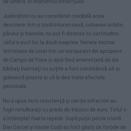
de umbră” în momentul infracţiunii.
Judecătorii nu au considerat credibilă acea
descriere: într-o zonă întunecoasă, culoarea ochilor,
părului şi hainelor, nu pot fi distinse cu certitudine.
Jaful a avut loc la două noaptea: femeia tocmai
terminase de cinat într-un restaurant din apropiere
de Campo de’ Fiore şi apoi fiind ameninţată de doi
bărbaţi înarmaţi cu cuţite a fost constrânsă să-şi
golească poşeta şi să le dea toate efectele
personale.
Nu a opus nicio rezistenţă şi cei doi infractori au
fugit netulburaţi cu prada de treizeci de euro. Totul s-
a întâmplat foarte repede. După puţin peste o lună
Dan Cercel şi Vasile Codil au fost găsiţi de forţele de