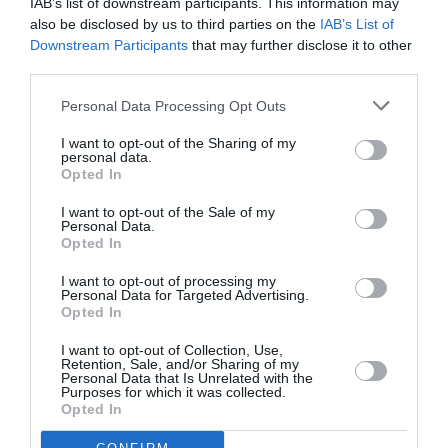
IAB’s list of downstream participants. This information may
also be disclosed by us to third parties on the
IAB’s List of
Adriana Iacob, altă româncă nevinovată, acuzată de
Downstream Participants
that may further disclose it to other
third parties.
crimă
Personal Data Processing Opt Outs
Acum românul îşi va putea în sfârşit relua viaţa
I want to opt-out of the Sharing of my
dintotdeauna, aceea a unui zidar care zilnic se
personal data.
Opted In
trezeşte dimineaţa devreme pentru a-şi câştiga
traiul, în mod cinstit. şi adevăraţii jefuitori? Pot fi
I want to opt-out of the Sale of my
Personal Data.
oriunde şi se poate să fi lovit din nou.
Opted In
Cei doi se pot considera oarecum fericiţi, în
I want to opt-out of processing my
Personal Data for Targeted Advertising.
comparaţie cu Adriana Vasilica Iacob, 41 ani,
Opted In
condamnată în primă instanţă la ispăşirea unei
I want to opt-out of Collection, Use,
pedepse de 14 ani de închisoare pentru uciderea
Retention, Sale, and/or Sharing of my
Personal Data that Is Unrelated with the
bătrânei pe care o îngrijea la Albano, lângă
Purposes for which it was collected.
Opted In
Roma. Ea a fost scoasă de sub acuzare după trei ani,