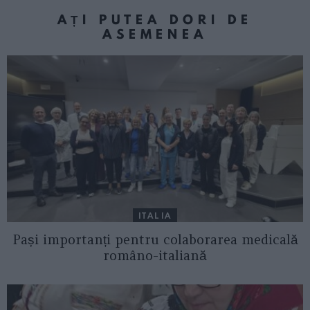
AȚI PUTEA DORI DE
ASEMENEA
ITALIA
Pași importanți pentru colaborarea medicală
româno-italiană