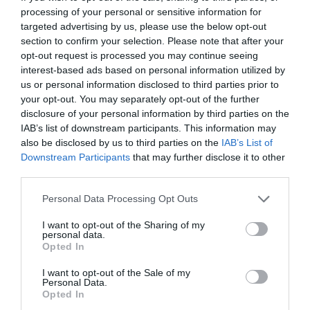
fost sistemul birocratic și corupția. Care încă există și
processing of your personal or sensitive information for
targeted advertising by us, please use the below opt-out
care ne-a împiedicat să ne dezvoltăm și să desfășurăm
section to confirm your selection. Please note that after your
propriile capacități dobândite prin studii.
opt-out request is processed you may continue seeing
interest-based ads based on personal information utilized by
Italia a reușit acest lucru, și sper ca modelul lor, să pot
us or personal information disclosed to third parties prior to
your opt-out. You may separately opt-out of the further
să îl prezint acasă. Recunosc că îmi este încă teamă
disclosure of your personal information by third parties on the
dar cred că, dacă ne va fi mereu frică de un sistem
IAB’s list of downstream participants. This information may
also be disclosed by us to third parties on the
IAB’s List of
bolnav și nu vom reacționa prin fapte, el nu se va sfârși
Downstream Participants
that may further disclose it to other
niciodată.
third parties.
Personal Data Processing Opt Outs
Cum vedeți România în acest moment?
I want to opt-out of the Sharing of my
personal data.
Din punct de vedere economic și evolutiv, a renăscut și
Opted In
încă își păstrează frumusețea ei. O spun chiar și turiștii
I want to opt-out of the Sale of my
Personal Data.
străini, avem o țară frumoasă și încă bogată. Sper să
Opted In
nu o lăsăm în pierzanie, încă nu este târziu să o