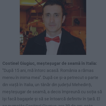
Costinel Giugiuc, meșteșugar de seamă în Italia:
”După 15 ani, mă întorc acasă. România a rămas
mereu în inima mea”. După ce și-a petrecut o parte
din viață în Italia, un tânăr din județul Mehedinți,
meșteșugar de seamă, a decis împreună cu soția să
își facă bagajele și să se întoarcă definitiv în țară. El
se numețte Costinel Giugiuc, are 39 de ani, este