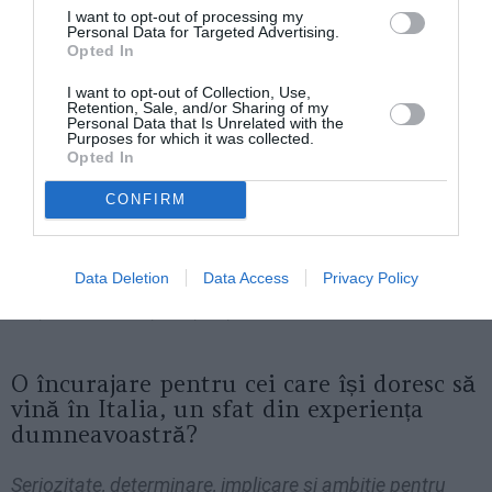
I want to opt-out of processing my
recuperăm.
Personal Data for Targeted Advertising.
Opted In
I want to opt-out of Collection, Use,
Cum veți întâmpina problema birocrației,
Retention, Sale, and/or Sharing of my
Personal Data that Is Unrelated with the
a corupției și toate temerile
Purposes for which it was collected.
dumneavoastră? V-ați gândit la un plan?
Opted In
CONFIRM
Vreau încă să mai cred că, singura armă potentă pe
care o am la îndemână și mă refer la muncă cinstită și
seriozitate, să ajute la dobândirea curajului, la
Data Deletion
Data Access
Privacy Policy
creșterea investițiilor și alții să îmi preia exemplul.
O încurajare pentru cei care își doresc să
vină în Italia, un sfat din experiența
dumneavoastră?
Seriozitate, determinare, implicare și ambiție pentru