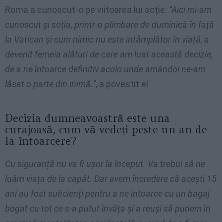
Roma a cunoscut-o pe viitoarea lui soție.
”Aici mi-am
cunoscut și soția, printr-o plimbare de duminică în față
la Vatican și cum nimic nu este întâmplător în viață, a
devenit femeia alături de care am luat această decizie,
de a ne întoarce definitiv acolo unde amândoi ne-am
lăsat o parte din inimă.”
, a povestit el
Decizia dumneavoastră este una
curajoasă, cum vă vedeți peste un an de
la întoarcere?
Cu siguranță nu va fi ușor la început. Va trebui să ne
luăm viața de la capăt. Dar avem încredere că acești 15
ani au fost suficienți pentru a ne întoarce cu un bagaj
bogat cu tot ce s-a putut învăța și a reuși să punem în