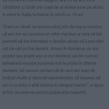
căsătorit și tatăl unii copil iar al doilea este pe drum.
A venit în Italia, la Roma, în urmă cu 15 ani.
”Eram un tânăr ca oricare altul, plin de vise și convins
că aici îmi voi construi un viitor mai bun și care să îmi
permită să îmi întemeiez o familie căruia să îi pot oferi
cât de cât un trai decent. Atunci în România, nu era
posibil sau poate așa a vrut destinul, să îmi cunosc
adevărata vocație punându-mă la probe în diferite
domenii, să cunosc oameni de la care am avut de
învățat multe și datorită experiențelor, să reușesc să
am o cu totul o altă viziune în câmpul muncii.
”, a spus
el într-un interviu pentru publicația noastră.