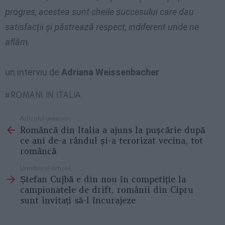
progres, acestea sunt cheile succesului care dau
satisfacții și păstrează respect, indiferent unde ne
aflăm.
un interviu de
Adriana Weissenbacher
ROMANI IN ITALIA
Articolul anterior
See
Româncă din Italia a ajuns la pușcărie după
more
ce ani de-a rândul și-a terorizat vecina, tot
româncă
Următorul articol
Ștefan Cujbă e din nou în competiție la
campionatele de drift, românii din Cipru
sunt invitați să-l încurajeze