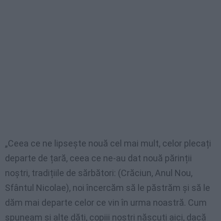
„Ceea ce ne lipsește nouă cel mai mult, celor plecați
departe de țară, ceea ce ne-au dat nouă părinții
noștri, tradițiile de sărbători: (Crăciun, Anul Nou,
Sfântul Nicolae), noi încercăm să le păstrăm și să le
dăm mai departe celor ce vin în urma noastră. Cum
spuneam și alte dăți, copiii noștri născuți aici, dacă