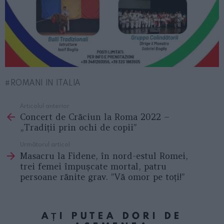
ROMANI IN ITALIA
Articolul anterior
See
Concert de Crăciun la Roma 2022 –
more
„Tradiții prin ochi de copii”
Următorul articol
Masacru la Fidene, în nord-estul Romei,
trei femei împușcate mortal, patru
persoane rănite grav. ”Vă omor pe toți!”
AȚI PUTEA DORI DE