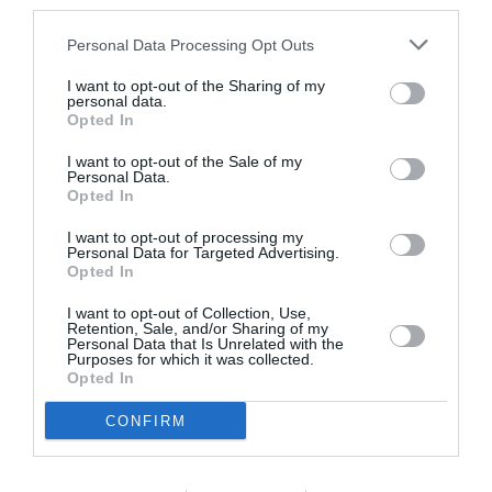
third parties.
oameni care își doresc să pastreze tradițiile populare
Personal Data Processing Opt Outs
românești, punând inima în tot ceea ce fac.
I want to opt-out of the Sharing of my
personal data.
Opted In
Invitata de onoare a concertului
I want to opt-out of the Sale of my
Ea va fi cântăreața de muzică populară Raluca Radu,
Personal Data.
Opted In
o domnișoară din Vaslui care a participat la
I want to opt-out of processing my
emisiunea „Vedeta populară”.
Personal Data for Targeted Advertising.
Opted In
„Aduc cu mine un repertoriu de cântece din zona
I want to opt-out of Collection, Use,
Retention, Sale, and/or Sharing of my
Moldovei, căci de acolo vin, însă mai presus decât
Personal Data that Is Unrelated with the
Purposes for which it was collected.
asta, aduc energia asta faină pe care o avem în
Opted In
România și cu care sper să le umplu sufletele celor
CONFIRM
de acolo și să se simtă ca și acasă.
În Italia vin cu mare mare drag. Este o țară pe care