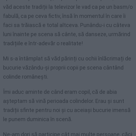
văd aceste tradiții la televizor le vad ca pe un basm/o
fabulă, ca pe ceva fictiv, însă în momentul în care îi
faci sa trăiască e total altceva. Punându-i cu câteva
luni înainte pe scena să cânte, să danseze, urmărind
tradițiile e într-adevăr o realitate!
Mi s-a întâmplat să văd părinți cu ochii înlăcrimați de
bucurie văzându-și proprii copii pe scena cântând
colinde românești.
Îmi aduc aminte de când eram copil, că de abia
așteptam să vină perioada colindelor. Erau și sunt
tradiții sfinte pentru noi și cu aceiași bucurie imensă
le punem duminica în scenă.
Ne-am dori să participe cât mai multe persoane, căci