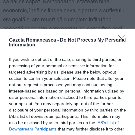
să dai de capăt! Noi fondatorii stăteam bine
economic, însă ne lipsea ceva, o partea a sufletului
era goală și am reușit să o umplem înființând
această asociație, care pentru noi semnifică acel
colț de Românie, unde reușim de peste 18 ani să
Gazeta Romaneasca -
Do Not Process My Personal
Information
ducem mai departe tradițiile culturale și populare ale
României”, ne-a povestit domnul Daniel Săboanu.
If you wish to opt-out of the sale, sharing to third parties, or
processing of your personal or sensitive information for
La acest concert din apropierea Sfântului Nicolae se
targeted advertising by us, please use the below opt-out
section to confirm your selection. Please note that after your
vor prezenta și sărbători tradiții românești, iar copii
opt-out request is processed you may continue seeing
din sală vor primi dulciuri de la Moș Nicolae.
interest-based ads based on personal information utilized by
us or personal information disclosed to third parties prior to
Asociația „Decebal-Traian” este o asociație foarte
your opt-out. You may separately opt-out of the further
disclosure of your personal information by third parties on the
cunoscută în zonă, o asociație românească activă
IAB’s list of downstream participants. This information may
care lucrează mult și se implică. Nu sunt
also be disclosed by us to third parties on the
IAB’s List of
Downstream Participants
that may further disclose it to other
profesioniști. Nu au un coregraf, însă au o echipă de