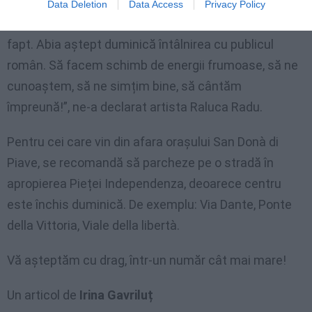
sincer o iubesc și îmi este foarte drag, căci nu vin la
Data Deletion
Data Access
Privacy Policy
străini, ci vin la ai mei. Sunt foarte încantată de acest
fapt. Abia aștept duminică întâlnirea cu publicul
român. Să facem schimb de energii frumoase, să ne
cunoaștem, să ne simțim bine, să cântăm
împreună!”, ne-a declarat artista Raluca Radu.
Pentru cei care vin din afara orașului San Donà di
Piave, se recomandă să parcheze pe o stradă în
apropierea Pieței Independenza, deoarece centru
este închis duminică. De exemplu: Via Dante, Ponte
della Vittoria, Viale della libertà.
Vă așteptăm cu drag, într-un număr cât mai mare!
Un articol de
Irina Gavriluț