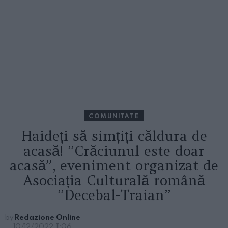
COMUNITATE
Haideți să simțiți căldura de
acasă! ”Crăciunul este doar
acasă”, eveniment organizat de
Asociația Culturală română
”Decebal-Traian”
by
Redazione Online
10/12/2022, 11:06