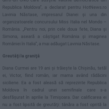
Republica Moldova”, a declarat pentru HotNews.ro
Lavinia Năstase, impresarul Dianei şi una din
organizatoarele concursului Miss Italia nel Mondo –
România. „Pentru noi, prin cele doua fete, Diana şi
Simona, aseară a câştigat România şi imaginea
României în Italia”, a mai adăugat Lavinia Năstase.
Greutăţi la graniţă
Diana Curmei are 19 ani şi trăieşte la Chişinău, tatăl
ei, Victor, fiind român, iar mama având rădăcini
siciliene. Ea a fost aleasă să reprezinte Republica
Moldova în cadrul unei semifinale care s-a
desfăşurat în aprilie la Timişoara. Dar calificarea ei
nu a fost lipsită de greutăţi: tânăra a fost oprită la