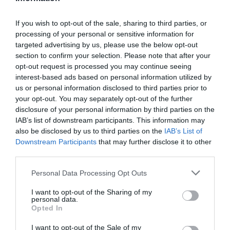
această temă.”
If you wish to opt-out of the sale, sharing to third parties, or
Diana a dat primul telefon părinţilor ei, care i-au
processing of your personal or sensitive information for
targeted advertising by us, please use the below opt-out
urmărit performanţa cu sufletul la gură: „Sunt ambii
section to confirm your selection. Please note that after your
foarte mândri de mine!” Alături de Diana au fost şi
opt-out request is processed you may continue seeing
interest-based ads based on personal information utilized by
zecile de mii de români şi basarabeni care au privit
us or personal information disclosed to third parties prior to
finala pe Rai Uno la care televotul a fost unul din
your opt-out. You may separately opt-out of the further
instrumentele de selecţie ale concursului. „Vreau să
disclosure of your personal information by third parties on the
IAB’s list of downstream participants. This information may
le mulţumesc tuturor celor care m-au votat şi m- au
also be disclosed by us to third parties on the
IAB’s List of
susţinut. {tiu că în Italia există prejudecăţi împotriva
Downstream Participants
that may further disclose it to other
third parties.
românilor, dar eu cred că am reuşit, împreună cu
Simona Lungu, care a luat premiul II, să ştergem
Personal Data Processing Opt Outs
măcar câteva din stereotipurile negative legate de
I want to opt-out of the Sharing of my
personal data.
comunitatea noastră”. Ce i-a şoptit la ureche
Opted In
principele de Savoia, în timp ce o încorona în direct?
I want to opt-out of the Sale of my