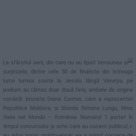
La sfârşitul serii, din care nu au lipsit tensiunea şi
surprizele, dintre cele 50 de finaliste din întreaga
lume lumea sosite la Jesolo, lângă Veneţia, pe
podium au rămas doar două fete, ambele de origine
română: bruneta Diana Curmei, care a reprezentat
Republica Moldova, şi blonda Simona Lungu, Miss
Italia nel Mondo – România. Numarul 1 purtat în
timpul concursului şi ochii care au cucerit publicul, i-
au adus noroc moldovencei: ea a primit coroana de