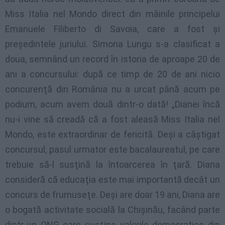
Miss Italia nel Mondo direct din mâinile principelui
Emanuele Filiberto di Savoia, care a fost şi
preşedintele juriului. Simona Lungu s-a clasificat a
doua, semnând un record în istoria de aproape 20 de
ani a concursului: după ce timp de 20 de ani nicio
concurenţă din România nu a urcat până acum pe
podium, acum avem două dintr-o dată! „Dianei încă
nu-i vine să creadă că a fost aleasă Miss Italia nel
Mondo, este extraordinar de fericită. Deşi a câştigat
concursul, pasul urmator este bacalaureatul, pe care
trebuie să-l susţină la întoarcerea în ţară. Diana
consideră că educaţia este mai importantă decât un
concurs de frumuseţe. Deşi are doar 19 ani, Diana are
o bogată activitate socială la Chişinău, facând parte
dintr-un ONG care susţine valorile democratice din