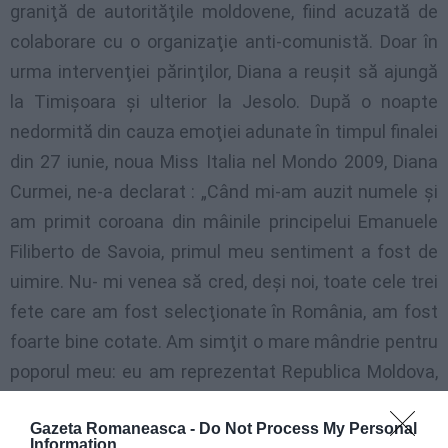
graniţă de autorităţile moldovene, fiind acuzată de
colaborare cu o organizaţie anti-comunistă. Doar în
urma intervenţiei părinţilor, Diana a reuşit să ajungă
la Timişoara şi ulterior la Jesolo. După o noapte
nedormită din cauza emoţiei adunate în timpul finalei
din 27 iunie, noua Miss Italia nel Mondo 2009, Diana
Curmei, ne-a declarat : „Când mi-am auzit numele şi
am primit coroana din mâinile principelui Emanuele
Filiberto de Savoia, primul meu sentiment a fost de
uimire. Nu- mi venea să cred, deşi noi, toate cele trei
fete care am fost selecţionate în România, am fost
foarte bine cotate. Am simţit o mare mândrie pentru
poporul meu: eu am reprezentat Republica Moldova,
dar consider că moldovenii sunt şi români, suntem
Gazeta Romaneasca -
Do Not Process My Personal
practic fraţi. Nu ar trebui să existe polemici pe
Information