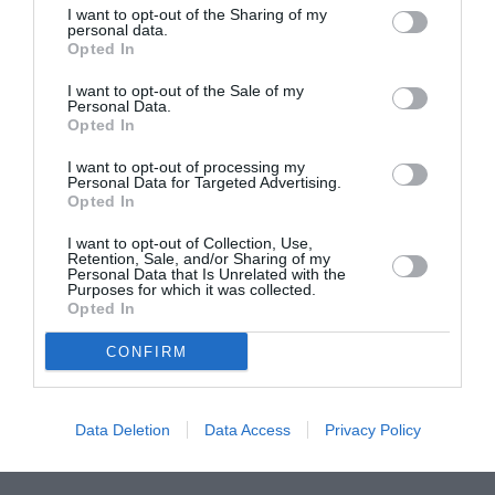
I want to opt-out of the Sharing of my
ASOCIAŢII
personal data.
Opted In
Proiectul „Copiii Romei, inima României” la
Pavona – cursuri gratuite de teatru, muzică și
I want to opt-out of the Sale of my
pictură pentru copiii români din Lazio
Personal Data.
Opted In
I want to opt-out of processing my
Personal Data for Targeted Advertising.
Opted In
I want to opt-out of Collection, Use,
Retention, Sale, and/or Sharing of my
Personal Data that Is Unrelated with the
Purposes for which it was collected.
Opted In
CONFIRM
Data Deletion
Data Access
Privacy Policy