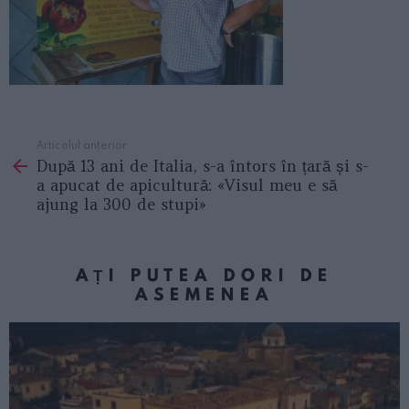
Articolul anterior
See
După 13 ani de Italia, s-a întors în țară și s-
more
a apucat de apicultură: «Visul meu e să
ajung la 300 de stupi»
AȚI PUTEA DORI DE
ASEMENEA