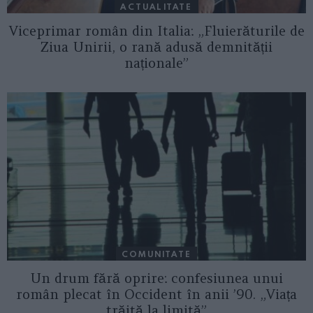
ACTUALITATE
Viceprimar român din Italia: „Fluierăturile de
Ziua Unirii, o rană adusă demnității
naționale”
COMUNITATE
Un drum fără oprire: confesiunea unui
român plecat în Occident în anii ’90. „Viața
trăită la limită”