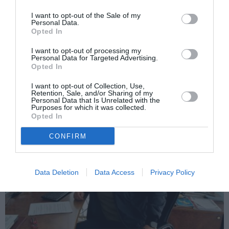
I want to opt-out of the Sale of my
Următorul articol
Personal Data.
Copiii românilor plecaţi în străinătate revin
Opted In
în şcolile din România. Cei mai mulţi se
întorc din Italia
I want to opt-out of processing my
Personal Data for Targeted Advertising.
Opted In
I want to opt-out of Collection, Use,
AȚI PUTEA DORI DE
Retention, Sale, and/or Sharing of my
ASEMENEA
Personal Data that Is Unrelated with the
Purposes for which it was collected.
Opted In
CONFIRM
Data Deletion
Data Access
Privacy Policy