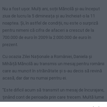
Nu a fost ușor. Mulți ani, soții Măncilă şi-au început
ziua de lucru la 5 dimineaţa şi au încheiat-o la 11
noaptea. Și, în astfel de condiții, nu este o surpriză
pentru nimeni că cifra de afaceri a crescut de la
700.000 de euro în 2009 la 2.000.000 de euro în
prezent.
Cu ocazia Zilei Naționale a României, Daniela și
Mihăiță Măncilă au transmis un mesaj pentru românii
care au muncit în străinătate şi s-au decis să revină
acasă, dar dar nu numai pentru ei.
”Este dificil acum să transmit un mesaj de încurajare,
ţinând cont de perioada prin care trecem. Multă lume
spune că în România nu eşti respectat.