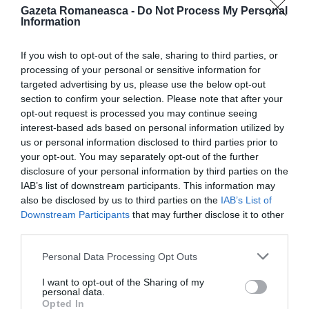
Gazeta Romaneasca -
Do Not Process My Personal
Information
Nu este adevărat. Nici în afară nu vei fi văzut
vreodată ca cetăţean al ţării unde te-ai dus.
If you wish to opt-out of the sale, sharing to third parties, or
processing of your personal or sensitive information for
Totuşi, dacă au învăţat bine o meserie şi au o rezervă
targeted advertising by us, please use the below opt-out
section to confirm your selection. Please note that after your
financiară pusă deoparte, pot să aplice şi la noi în
opt-out request is processed you may continue seeing
ţară ceea ce au învăţat afară, iar dacă sunt serioşi,
interest-based ads based on personal information utilized by
us or personal information disclosed to third parties prior to
cu siguranţă vor reuşi în afaceri, aşa cum am reuşit
your opt-out. You may separately opt-out of the further
şi noi. Îi încurajez pe toţi cei care vor să se întoarcă în
disclosure of your personal information by third parties on the
ţară”, spune Daniela Măncilă, potrivit Adevărul.
IAB’s list of downstream participants. This information may
also be disclosed by us to third parties on the
IAB’s List of
Downstream Participants
that may further disclose it to other
ROMANI IN DIASPORA
ROMANI IN ITALIA
third parties.
Articolul anterior
See
Personal Data Processing Opt Outs
Important pentru românii din Italia:
more
„Cashback” începe pe 8 decembrie, iată
I want to opt-out of the Sharing of my
cum puteți obține 150 de euro direct în
personal data.
Opted In
cont