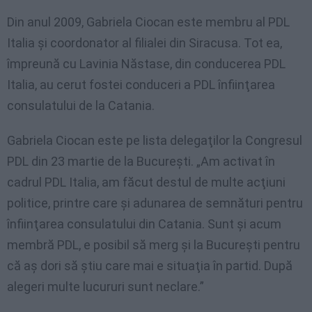
Din anul 2009, Gabriela Ciocan este membru al PDL
Italia şi coordonator al filialei din Siracusa. Tot ea,
împreună cu Lavinia Năstase, din conducerea PDL
Italia, au cerut fostei conduceri a PDL înfiinţarea
consulatului de la Catania.
Gabriela Ciocan este pe lista delegaţilor la Congresul
PDL din 23 martie de la Bucureşti. „Am activat în
cadrul PDL Italia, am făcut destul de multe acţiuni
politice, printre care şi adunarea de semnături pentru
înfiinţarea consulatului din Catania. Sunt şi acum
membră PDL, e posibil să merg şi la Bucureşti pentru
că aş dori să ştiu care mai e situaţia în partid. După
alegeri multe lucururi sunt neclare.”