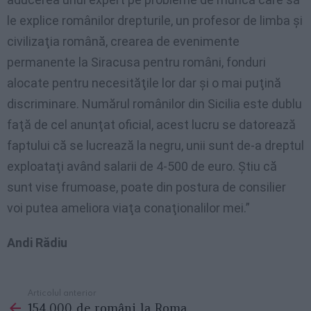
le explice românilor drepturile, un profesor de limba şi
civilizaţia română, crearea de evenimente
permanente la Siracusa pentru români, fonduri
alocate pentru necesităţile lor dar şi o mai puţină
discriminare. Numărul românilor din Sicilia este dublu
faţă de cel anunţat oficial, acest lucru se datorează
faptului că se lucrează la negru, unii sunt de-a dreptul
exploataţi având salarii de 4-500 de euro. Ştiu că
sunt vise frumoase, poate din postura de consilier
voi putea ameliora viaţa conaţionalilor mei.”
Andi Rădiu
Articolul anterior
See
154.000 de români la Roma
more