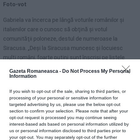
Foto-vot
Gabriela va încerca pe lângă voturile românilor şi
italienilor care o cunosc să obţină şi votul
comunităţii poloneze, destul de numeroase la
Siracusa. „Deşi la Siracusa muncesc şi locuiesc
mulţi români, foarte puţini sunt înscrişi pe listele
electorale iar autorităţile nu fac nicio campanie de
Gazeta Romaneasca -
Do Not Process My Personal
informare în acest sens. De cele mai multe ori ei sunt
Information
ameninţaţi sau obligaţi de către patronii pentru care
If you wish to opt-out of the sale, sharing to third parties, or
lucrează să voteze pentru un candidat sau altul şi
processing of your personal or sensitive information for
să-şi fotografieze votul pentru o mai mare siguranţă.
targeted advertising by us, please use the below opt-out
section to confirm your selection. Please note that after your
Nu mă bazez însă doar pe ei, ci şi pe comunitatea
opt-out request is processed you may continue seeing
poloneză, în care am numeroşi prieteni şi cu care
interest-based ads based on personal information utilized by
us or personal information disclosed to third parties prior to
vom putea organiza multe evenimente. Suntem cu
your opt-out. You may separately opt-out of the further