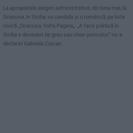
La
apropiatele
alegeri
administrative, din
luna
mai
, la
Siracusa
,
în
Sicilia
,
va
candida
şi
o
româncă
,
pe
lista
civică
„
Siracusa
, Volta
Pagina
„.
„A face
politică
în
Sicilia
e
deosebit
de
greu
sau
chiar
periculos
” ne-a
declarat
Gabriela
Ciocan
.