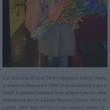
S-a
născut
la 28
iunie
1978
în
Negreşti
,
judeţul
Vaslui
şi
a
venit
la
Siracusa
în
2006.
Este
căsătorită
şi
are o
fetiţă
.
În
prezent
lucrează
la un
adăpost
pentru
câinii
abandonaţi
,
dar
de-a
lungul
timpului
a
lucrat
tot
ce
s-
a
găsit
. „
Mult
timp
am
făcut-o
pe
casnica
,
pentru
că