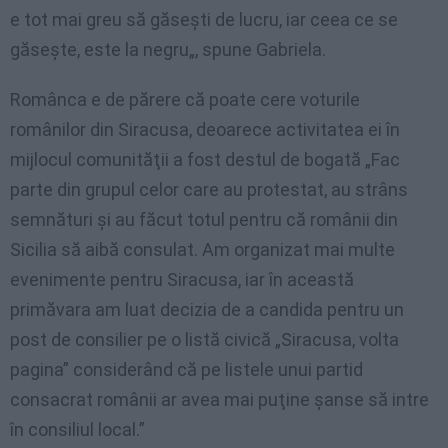
e tot
mai
greu
să
găseşti
de
lucru
,
iar
ceea
ce
se
găseşte
,
este
la
negru
„,
spune
Gabriela.
Românca e de părere că poate cere voturile
românilor din Siracusa, deoarece activitatea ei în
mijlocul comunităţii a fost destul de bogată „Fac
parte din grupul celor care au protestat, au strâns
semnături şi au făcut totul pentru că românii din
Sicilia să aibă consulat. Am organizat mai multe
evenimente pentru Siracusa, iar în această
primăvara am luat decizia de a candida pentru un
post de consilier pe o listă civică „Siracusa, volta
pagina” considerând că pe listele unui partid
consacrat românii ar avea mai puţine şanse să intre
în consiliul local.”