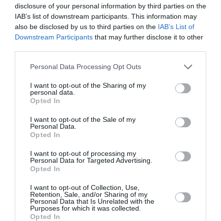
toţii emigranţi şi avem probleme comune.”
disclosure of your personal information by third parties on the
IAB’s list of downstream participants. This information may
Românca ne-a declarat că nu e uşor să încerci să
also be disclosed by us to third parties on the
IAB’s List of
Downstream Participants
that may further disclose it to other
faci politică în Sicilia. „Toţi cei care doresc să se
third parties.
înscrie pe listele electorale, să o facă cât mai rapid,
Personal Data Processing Opt Outs
iar dacă funcţionarii anumitor primării refuză,
I want to opt-out of the Sharing of my
practică destul de des întâlnită în Sicilia, să raporteze
personal data.
acest abuz autorităţilor competente. Alegeri vor mai
Opted In
avea loc şi la Catania, Messina sau Ragusa dar
I want to opt-out of the Sale of my
Personal Data.
prezenţa românilor va fi slabă sau zero deoarece
Opted In
multora le este teamă să-şi anunţe candidatura
I want to opt-out of processing my
până în ultima zi, de frica presiunilor pe care le-ar
Personal Data for Targeted Advertising.
Opted In
putea face patronii sau localnicii. În Sicilia e greu să
I want to opt-out of Collection, Use,
te evidenţiezi în politică. Aici sunt alte reguli.”
Retention, Sale, and/or Sharing of my
Personal Data that Is Unrelated with the
Purposes for which it was collected.
Program electoral
Opted In