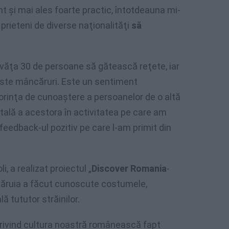
nt şi mai ales foarte practic, întotdeauna mi-
, prieteni de diverse naţionalităţi
să
nvăţa 30 de persoane să gătească reţete, iar
este mâncăruri. Este un sentiment
orinţa de cunoaştere a persoanelor de o altă
totală a acestora în activitatea pe care am
feedback-ul pozitiv pe care l-am primit din
, a realizat proiectul „
Discover Romania
-
căruia a făcut cunoscute costumele,
ă tututor străinilor.
rivind cultura noastră românească fapt