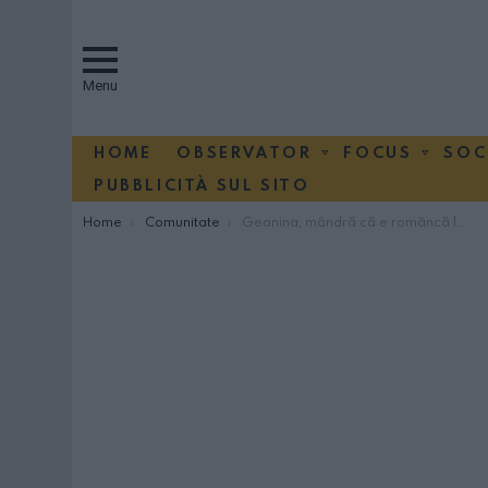
Menu
HOME
OBSERVATOR
FOCUS
SOC
PUBBLICITÀ SUL SITO
You are here:
Home
Comunitate
Geanina, mândră că e româncă la Napoli