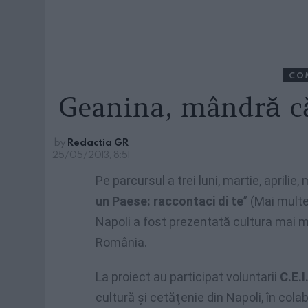
CO
Geanina, mândră c
by
Redactia GR
25/05/2013, 8:51
Pe parcursul a trei luni, martie, aprilie,
un Paese: raccontaci di te
” (Mai multe
Napoli a fost prezentată cultura mai m
România.
La proiect au participat voluntarii
C.E.I
cultură şi cetăţenie din Napoli, în col