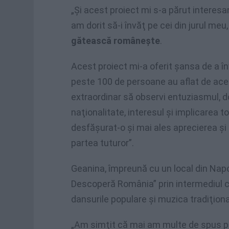
„Şi acest proiect mi s-a părut interesa
am dorit să-i învăţ pe cei din jurul meu
gătească româneşte
.
Acest proiect mi-a oferit şansa de a î
peste 100 de persoane au aflat de ac
extraordinar să observi entuziasmul, d
naţionalitate, interesul şi implicarea 
desfăşurat-o şi mai ales aprecierea şi 
partea tuturor”.
Geanina, împreună cu un local din Napoli
Descoperă România” prin intermediul 
dansurile populare şi muzica tradiţional
„Am simţit că mai am multe de spus p