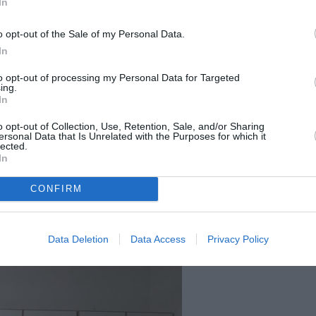
 întrebări generale privind cultura
In
ia?”, „Care este capitala acestei ţări?,
o opt-out of the Sale of my Personal Data.
Care sunt culorile steagului românesc?”,
In
român?
„, „Îmi puteţi spune o persoană
to opt-out of processing my Personal Data for Targeted
auzit?” observând faptul că majoritatea au
ing.
In
o opt-out of Collection, Use, Retention, Sale, and/or Sharing
ersonal Data that Is Unrelated with the Purposes for which it
ut de arta, arhitectura din diverse oraşe şi
lected.
In
 şi legende, istoria, tradiţiile şi obiceiurile
ul anului, dansurile şi cântecele tradiţionale
CONFIRM
 lipsit de la acest eveniment mâncăruri
c precum şi alte dulciuri tipice.
Data Deletion
Data Access
Privacy Policy