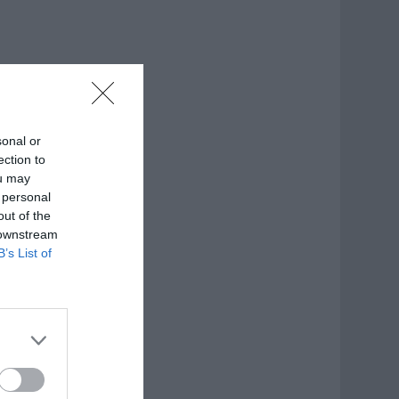
sonal or
ection to
ou may
 personal
out of the
 downstream
B’s List of