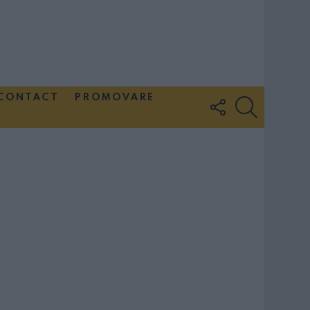
CONTACT
PROMOVARE
FOLLOW
SEARCH
US
Couple Photoshoot Paris