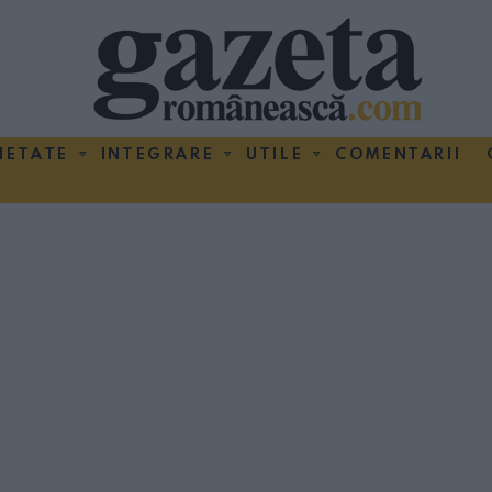
IETATE
INTEGRARE
UTILE
COMENTARII