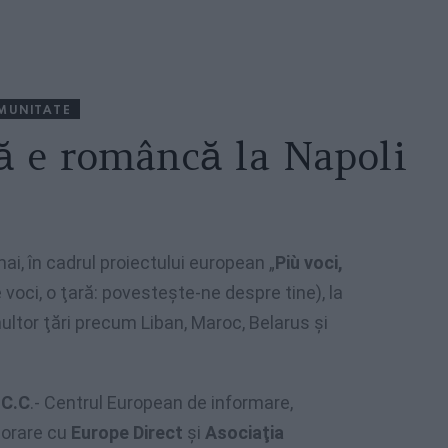
MUNITATE
ă e româncă la Napoli
 mai, în cadrul proiectului european „
Più voci,
 voci, o ţară: povesteşte-ne despre tine), la
ultor ţări precum Liban, Maroc, Belarus şi
.C.C
.- Centrul European de informare,
aborare cu
Europe Direct
şi
Asociaţia