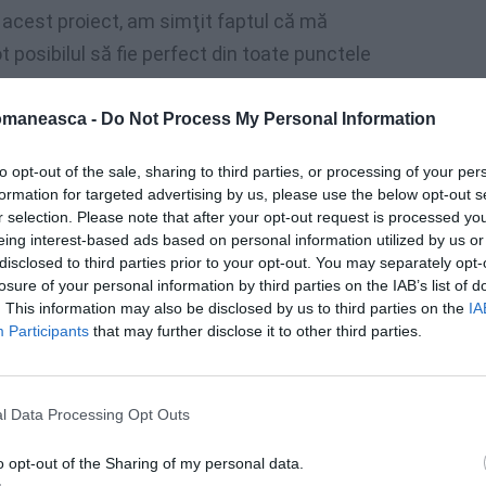
 acest proiect, am simţit faptul că mă
ot posibilul să fie perfect din toate punctele
nească,
să prezint frumuseţea tării noastre,
ntextul istoric, socio-economic precum şi
omaneasca -
Do Not Process My Personal Information
iunile româneşti dar şi din zona de unde provin
to opt-out of the sale, sharing to third parties, or processing of your per
”, ne-a spus Geanina.
formation for targeted advertising by us, please use the below opt-out s
r selection. Please note that after your opt-out request is processed y
umuseţea locurilor din România, s-au abordat
eing interest-based ads based on personal information utilized by us or
disclosed to third parties prior to your opt-out. You may separately opt-
lor români în Europa şi în principal în
losure of your personal information by third parties on the IAB’s list of
de către Carmen Fărăuanu mediator cultural),
. This information may also be disclosed by us to third parties on the
IA
Participants
that may further disclose it to other third parties.
tină românească din Napoli” (discutată de
tre România şi Uniunea Europeană” (prezentat
t al Asociaţiei Noi@Europe, Napoli).
l Data Processing Opt Outs
 alţi voluntari a realizat un interviu filmat
o opt-out of the Sharing of my personal data.