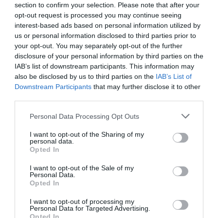
section to confirm your selection. Please note that after your
de Brâncuși. Există o simpatie reală și la nivelul
opt-out request is processed you may continue seeing
ministerului francez de externe și la nivelul
interest-based ads based on personal information utilized by
us or personal information disclosed to third parties prior to
administratorilor locali. Nu este întâmplător că cele
your opt-out. You may separately opt-out of the further
mai multe localități franceze sunt înfrățite cu orașe
disclosure of your personal information by third parties on the
IAB’s list of downstream participants. This information may
și comune din România. Însă francezii sunt foarte
also be disclosed by us to third parties on the
IAB’s List of
critici față de dezordinea și incompetența care
Downstream Participants
that may further disclose it to other
third parties.
domină administrația românească și acest lucru se
vede și în mai multe articole din presa franceză. Nu
Personal Data Processing Opt Outs
au existat campanii rasiste, iar gluma absolut
I want to opt-out of the Sharing of my
nefericită a actorului francez Jonathan Lambert care
personal data.
Opted In
a spus că salutul românesc este cu mâna întinsă
I want to opt-out of the Sale of my
este o excepție.»
Personal Data.
Opted In
Urmărești evoluțiile din comunitatea românească
I want to opt-out of processing my
Personal Data for Targeted Advertising.
din Italia? Cum vezi starea comunității azi?
Opted In