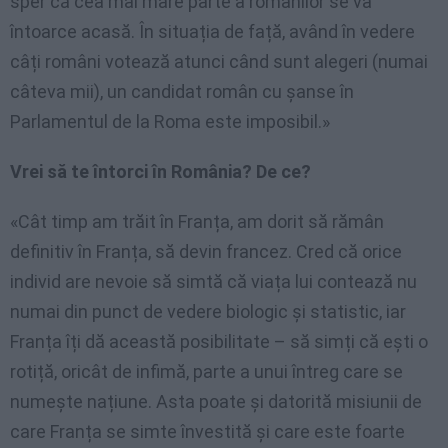
sper că cea mai mare parte a românilor se va
întoarce acasă. În situația de față, având în vedere
câți români votează atunci când sunt alegeri (numai
câteva mii), un candidat român cu șanse în
Parlamentul de la Roma este imposibil.»
Vrei să te întorci în România? De ce?
«Cât timp am trăit în Franța, am dorit să rămân
definitiv în Franța, să devin francez. Cred că orice
individ are nevoie să simtă că viața lui contează nu
numai din punct de vedere biologic și statistic, iar
Franța îți dă această posibilitate – să simți că ești o
rotiță, oricât de infimă, parte a unui întreg care se
numește națiune. Asta poate și datorită misiunii de
care Franța se simte învestită și care este foarte