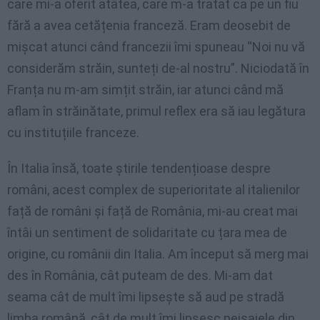
care mi-a oferit atâtea, care m-a tratat ca pe un fiu
fără a avea cetățenia franceză. Eram deosebit de
mișcat atunci când francezii îmi spuneau “Noi nu vă
considerăm străin, sunteți de-al nostru”. Niciodată în
Franța nu m-am simțit străin, iar atunci când mă
aflam în străinătate, primul reflex era să iau legătura
cu instituțiile franceze.
În Italia însă, toate știrile tendențioase despre
români, acest complex de superioritate al italienilor
față de români și față de România, mi-au creat mai
întâi un sentiment de solidaritate cu țara mea de
origine, cu românii din Italia. Am început să merg mai
des în România, cât puteam de des. Mi-am dat
seama cât de mult îmi lipsește să aud pe stradă
limba română, cât de mult îmi lipsesc peisajele din