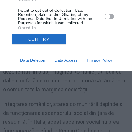
«Este o comunitate interesată în primul rând de
I want to opt-out of Collection, Use,
Retention, Sale, and/or Sharing of my
supraviețuire, iată de ce foarte puțini se implică în
Personal Data that Is Unrelated with the
Purposes for which it was collected.
viața asociativă. Din cauza peisajului dezolant din
Opted In
România, observ că mulți români din Italia sunt
CONFIRM
indiferenți față de comunitate, pentru ei ruptura cu
țara de origine este definitivă. Dacă mulți plănuiau să
Data Deletion
Data Access
Privacy Policy
se întoarcă în România, prăbușirea economiei i-a
dezorientat. În plus, imaginea României, atitudinea
italienilor față de români ne condamnă să rămânem
o comunitate la marginea societății.
Integrarea românilor, starea co munității depinde și
de funcționarea ascensorului social din țara de
reședință. În Italia, acest ascensor social nu prea
funcționează – când la Reggio Cala bria mulți