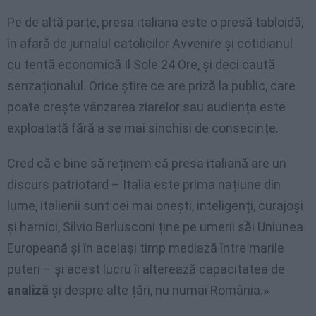
Pe de altă parte, presa italiana este o presă tabloidă,
în afară de jurnalul catolicilor Avvenire și cotidianul
cu tentă economică Il Sole 24 Ore, și deci caută
senzaționalul. Orice știre ce are priză la public, care
poate crește vânzarea ziarelor sau audiența este
exploatată fără a se mai sinchisi de consecințe.
Cred că e bine să reținem că presa italiană are un
discurs patriotard – Italia este prima națiune din
lume, italienii sunt cei mai onești, inteligenți, curajoși
și harnici, Silvio Berlusconi ține pe umerii săi Uniunea
Europeană și în același timp mediază între marile
puteri – și acest lucru îi alterează capacitatea de
analiză
și despre alte țări, nu numai România.»