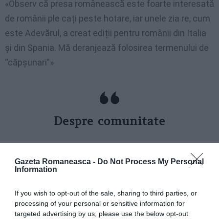
«Observ că presa românească este foarte interesată
de românii ple cați peste hotare, iar unele zia re, cum
este Adevărul, a creat ediții pentru românii din Italia
și din Spania. Mă deranjează folosirea termenului de
“căpșunari”»
Despre comunitate
Ai trăit mulți ani în Franța. Ce imagine au acolo
Gazeta Romaneasca -
Do Not Process My Personal
Information
românii?
If you wish to opt-out of the sale, sharing to third parties, or
«Românii sunt văzuți foarte bine. Lumea a auzit de
processing of your personal or sensitive information for
targeted advertising by us, please use the below opt-out
Ionescu, de Cioran, de Enescu, de Elvira Popescu și