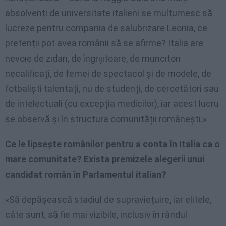
absolvenți de universitate italieni se mulțumesc să
lucreze pentru compania de salubrizare Leonia, ce
pretenții pot avea românii să se afirme? Italia are
nevoie de zidari, de îngrijitoare, de muncitori
necalificați, de femei de spectacol și de modele, de
fotbaliști talentați, nu de studenți, de cercetători sau
de intelectuali (cu excepția medicilor), iar acest lucru
se observă și în structura comunității românești.»
Ce le lipsește românilor pentru a conta în Italia ca o
mare comunitate? Exista premizele alegerii unui
candidat român în Parlamentul italian?
«Să depășească stadiul de supraviețuire, iar elitele,
câte sunt, să fie mai vizibile, inclusiv în rândul