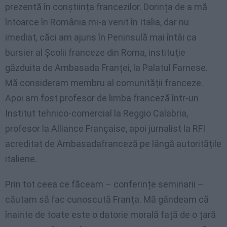
prezentă în conștiința francezilor. Dorința de a mă
întoarce în România mi-a venit în Italia, dar nu
imediat, căci am ajuns în Peninsulă mai întâi ca
bursier al Școlii franceze din Roma, instituție
găzduita de Ambasada Franței, la Palatul Farnese.
Mă consideram membru al comunității franceze.
Apoi am fost profesor de limba franceză într-un
Institut tehnico-comercial la Reggio Calabria,
profesor la Alliance Française, apoi jurnalist la RFI
acreditat de Ambasadafranceză pe lângă autoritățile
italiene.
Prin tot ceea ce făceam – conferințe seminarii –
căutam să fac cunoscută Franța. Mă gândeam că
înainte de toate este o datorie morală față de o țară