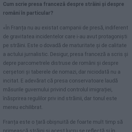
Cum scrie presa franceză despre străini și despre
români în particular?
«În Franța nu au existat campanii de presă, indiferent
de gravitatea incidentelor care i-au avut protagoniști
pe străini. Este o dovadă de maturitate și de calitate
a actului jurnalistic. Desigur, presa franceză a scris și
depre parcometrele distruse de români și despre
cerșetori și taberele de nomazi, dar niciodată nu a
incitat. E adevărat că presa conservatoare laudă
măsurile guvernului privind controlul imigrației,
înăsprirea regulilor priv ind străinii, dar tonul este
mereu echilibrat.
Franța este o țară obișnuită de foarte mult timp să
primească străini și acest lucru se reflectă și în