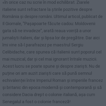
«În orice caz nu scrie în mod echilibrat. Ziarele
italiene sunt refractare la știrile pozitive despre
România și despre români. Ultimul articol, publicat de
Il Giornale, “Pașapoarte făcute cadou: Moldovenii
gata să ne invadeze”, arată reaua voință a unor
jurnaliști italieni, dar și lipsa lor de pregătire. Dar aici
îmi vine să-l parafrazez pe maestrul Sergiu
Celibidache, care spunea că italienii sunt poporul cel
mai muzical, dar și cel mai ignorant întrale muzicii.
Acest lucru se poate spune și despre ziariști. Nu de
puține ori am auzit ziariști care să pună semnul
echivalenței între Imperiul Roman și imperiile francez
și britanic din epoca modernă și contemporană și să
considere Dacia drept o colonie italiană, așa cum
Senegalul a fost o colonie franceză!