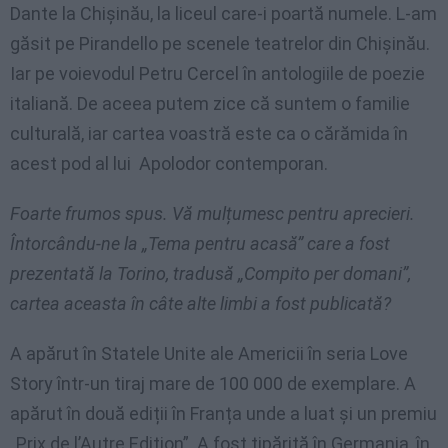
Dante la Chișinău, la liceul care-i poartă numele. L-am
găsit pe Pirandello pe scenele teatrelor din Chișinău.
Iar pe voievodul Petru Cercel în antologiile de poezie
italiană. De aceea putem zice că suntem o familie
culturală, iar cartea voastră este ca o cărămida în
acest pod al lui Apolodor contemporan.
Foarte frumos spus. Vă mulțumesc pentru aprecieri.
Întorcându-ne la „Tema pentru acasă” care a fost
prezentată la Torino, tradusă „Compito per domani”,
cartea aceasta în câte alte limbi a fost publicată?
A apărut în Statele Unite ale Americii în seria Love
Story într-un tiraj mare de 100 000 de exemplare. A
apărut în două ediții în Franța unde a luat și un premiu
„Prix de l’Autre Edition”. A fost tipărită în Germania, în