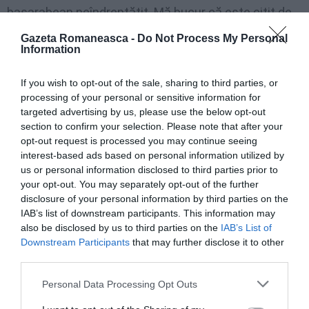
basarabean neîndreptățit. Mă bucur că este citit de
tineri, care descoperă în carte o istorie relativ
Gazeta Romaneasca -
Do Not Process My Personal
Information
apropiată în timp de ei.
If you wish to opt-out of the sale, sharing to third parties, or
Este o „Temă pentru acasă” pentru mâine, pentru
processing of your personal or sensitive information for
generațiile ce vor urma. Dar astăzi, ce se știe despre
targeted advertising by us, please use the below opt-out
section to confirm your selection. Please note that after your
acești intelectuali în Europa? Care este pulsul?
opt-out request is processed you may continue seeing
interest-based ads based on personal information utilized by
Din păcate, nu se cunosc foarte multe. La Paris, la
us or personal information disclosed to third parties prior to
înmânările premiilor „Prix de l’Autre Edition”,
your opt-out. You may separately opt-out of the further
disclosure of your personal information by third parties on the
președintele Asociației Scriitorilor Francezi a făcut
IAB’s list of downstream participants. This information may
un îndemn: „Mă adresez scriitorilor din est, să nu
also be disclosed by us to third parties on the
IAB’s List of
Downstream Participants
that may further disclose it to other
imitați proza franceză, pentru că în ea nu se întâmplă
third parties.
nimic decât cuvinte; voi aveți o experiență unică,
Personal Data Processing Opt Outs
comunismul, dictatura, despre care sunteți obligați
să scrieți”. De aceea, cred că trebuie să se