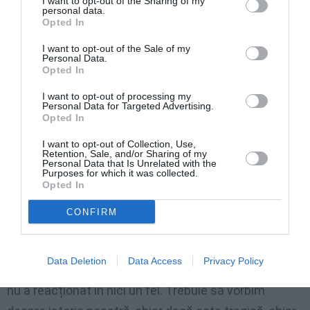
I want to opt-out of the Sharing of my
personal data.
vorbească mai mult despre istoria popoarelor din
Opted In
fosta URSS, a celor din estul Europei, inclusiv din
I want to opt-out of the Sale of my
Personal Data.
România. Chiar dacă unii consideră că ar trebui să
Opted In
vorbim despre țară numai de bine. Dar n-avem
I want to opt-out of processing my
dreptul să tăceam despre marile noastre drame.
Personal Data for Targeted Advertising.
Opted In
Cine știe că lângă Urali este un lagăr care se numea
Ivdel, unde au fost împușcați 22 000 de basarabeni.
I want to opt-out of Collection, Use,
Retention, Sale, and/or Sharing of my
Personal Data that Is Unrelated with the
Acolo au fost puși la zid preoți, primari, scriitori,
Purposes for which it was collected.
medici, ingineri, oameni cu studii superioare. La Katyn
Opted In
tot globul știe ce s-a întâmplat, dar la Ivdel nu știe
CONFIRM
nimeni. Am vorbit nu o dată în presă, am făcut apel la
foștii președinți ai Republicii Moldova, să instaleze
Data Deletion
Data Access
Privacy Policy
măcar un însemn la Ivdel, regiunea Saratov. Nimeni
nu a reacționat în nici un fel. Trebuie să vorbim