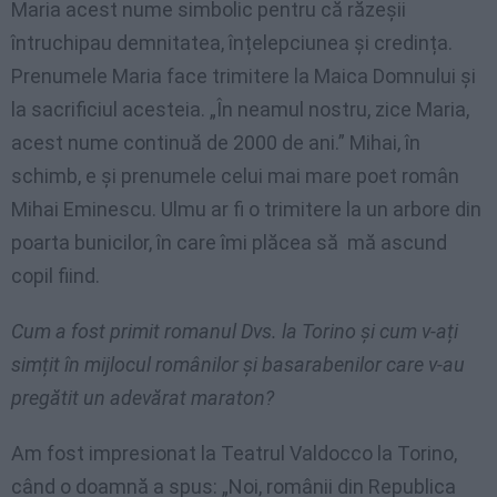
Maria acest nume simbolic pentru că răzeșii
întruchipau demnitatea, înțelepciunea și credința.
Prenumele Maria face trimitere la Maica Domnului și
la sacrificiul acesteia. „În neamul nostru, zice Maria,
acest nume continuă de 2000 de ani.” Mihai, în
schimb, e și prenumele celui mai mare poet român
Mihai Eminescu. Ulmu ar fi o trimitere la un arbore din
poarta bunicilor, în care îmi plăcea să mă ascund
copil fiind.
Cum a fost primit romanul Dvs. la Torino și cum v-ați
simțit în mijlocul românilor și basarabenilor care v-au
pregătit un adevărat maraton?
Am fost impresionat la Teatrul Valdocco la Torino,
când o doamnă a spus: „Noi, românii din Republica