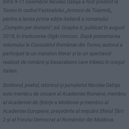
Ȋntre 9-11 noiembrie Nicolae Dabija a fost prezent la
Torino în cadrul Festivalului „Armonii de Toamnă„
pentru a lansa prima ediție italiană a romanului
„Compito per domani”, ed. Graphe.it, publicat în august
2018, în traducerea Olgăi Irimciuc. După prezentarea
volumului la Consulatul României din Torino, autorul a
participat la un maraton literar și la un spectacol
realizat de românii și basarabenii care trăiesc în orașul
italian.
Scriitorul, poetul, istoricul și jurnalistul Nicolae Dabija
este membru de onoare al Academiei Române, membru
al Academiei de Științe a Moldovei și membru al
Academiei Europene; președinte al mișcării Sfatul Țării
2 și al Forului Democrat al Românilor din Moldova.