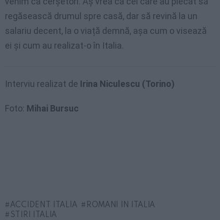
venim ca cerșetori. Aș vrea ca cei care au plecat să
regăsească drumul spre casă, dar să revină la un
salariu decent, la o viață demnă, așa cum o visează
ei și cum au realizat-o în Italia.
Interviu realizat de
Irina Niculescu (Torino)
Foto:
Mihai Bursuc
ACCIDENT ITALIA
ROMANI IN ITALIA
STIRI ITALIA