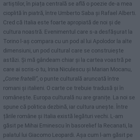
artiștilor, în piața centrală se află o poezie de-a mea
cioplită în piatră, între Umberto Saba și Rafael Alberti.
Cred că Italia este foarte apropiată de noi și de
cultura noastră. Evenimentul care s-a desfășurat la
Torino l-aș compara cu un pod al lui Apolodor la alte
dimensiuni, un pod cultural care se construiește
astăzi. Și mă gândeam chiar și la cartea voastră pe
care ai scris-o tu, Irina Niculescu și Marian Mocanu,
„
Come fratelli”
, o punte culturală aruncată între
romani și italieni. O carte ce trebuie tradusă și în
românește. Europa culturală nu are granițe. La noi se
spune că politica dezbină, iar cultura unește. Între
țările române și Italia există legături vechi. L-am
găsit pe Mihai Eminescu în basorelief la Recanati, la
palatul lui Giacomo Leopardi. Așa cum l-am găsit pe