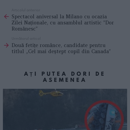
Articolul anterior
See
Spectacol aniversal la Milano cu ocazia
more
Zilei Naționale, cu ansamblul artistic ”Dor
Românesc”
Următorul articol
Două fetițe românce, candidate pentru
titlul „Cel mai deștept copil din Canada”
AȚI PUTEA DORI DE
ASEMENEA