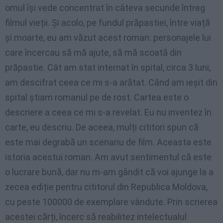
omul își vede concentrat în câteva secunde întreg
filmul vieții. Și acolo, pe fundul prăpastiei, între viață
și moarte, eu am văzut acest roman: personajele lui
care încercau să mă ajute, să mă scoată din
prăpastie. Cât am stat internat în spital, circa 3 luni,
am descifrat ceea ce mi s-a arătat. Când am ieșit din
spital știam romanul pe de rost. Cartea este o
descriere a ceea ce mi s-a revelat. Eu nu inventez în
carte, eu descriu. De aceea, mulți cititori spun că
este mai degrabă un scenariu de film. Aceasta este
istoria acestui roman. Am avut sentimentul că este
o lucrare bună, dar nu m-am gândit că voi ajunge la a
zecea ediție pentru cititorul din Republica Moldova,
cu peste 100000 de exemplare vândute. Prin scrierea
acestei cărți, încerc să reabilitez intelectualul