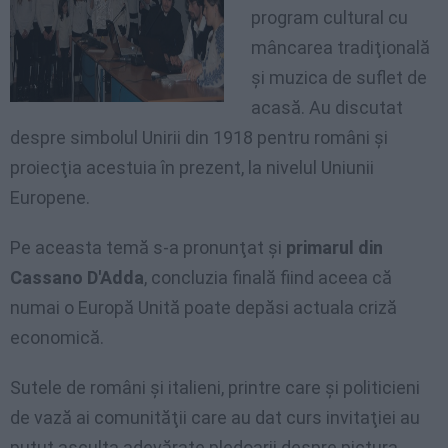
program cultural cu
mâncarea tradiţională
şi muzica de suflet de
acasă. Au discutat
despre simbolul Unirii din 1918 pentru români şi
proiecţia acestuia în prezent, la nivelul Uniunii
Europene.
Pe aceasta temă s-a pronunţat şi
primarul din
Cassano D'Adda
, concluzia finală fiind aceea că
numai o Europă Unită poate depăsi actuala criză
economică.
Sutele de români şi italieni, printre care şi politicieni
de vază ai comunităţii care au dat curs invitaţiei au
putut asculta adevărate pledoarii despre pictura