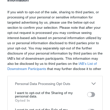
Information
Decembrie. Mult mai profund decât dacă eram în
România. Dar şi cu tristeţe, când mă gândesc la
If you wish to opt-out of the sale, sharing to third parties, or
processing of your personal or sensitive information for
clasa politică, la valorile pe care le au românii.
Mă
targeted advertising by us, please use the below opt-out
simt dezrădăcinat, prins între două lumi
şi incapabil
section to confirm your selection. Please note that after your
opt-out request is processed you may continue seeing
să-mi găsesc locul în una din ele. Pe de o parte
interest-based ads based on personal information utilized by
iubesc românii, iar pe de alta parte îi detest. Pe de o
us or personal information disclosed to third parties prior to
parte înţeleg pe italieni când ne critică, iar pe alta
your opt-out. You may separately opt-out of the further
disclosure of your personal information by third parties on the
parte îmi vine să-i mănânc atunci când aruncă o
IAB’s list of downstream participants. This information may
vorbă dispreţuitoare la adresa românilor. Dualismul
also be disclosed by us to third parties on the
IAB’s List of
Downstream Participants
that may further disclose it to other
ăsta care se luptă în mine nu reuşeşte să încline
third parties.
balanţa de o parte sau de alta", a mărturisit declarat
Personal Data Processing Opt Outs
Codrin Hârjoabă
.
I want to opt-out of the Sharing of my
personal data.
Nu doar românii au fost emoţionaţi. La finalul
Opted In
spectacolului, Consilierul comunal Marina Coppo a
I want to opt-out of the Sale of my