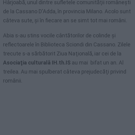
Hârjoabă, unul dintre sufletele comunităţii româneşti
de la Cassano D'Adda, în provincia Milano. Acolo sunt
câteva sute, şi în fiecare an se simt tot mai români.
Abia s-au stins vocile cântătorilor de colinde şi
reflectoarele în Biblioteca Sciondi din Cassano. Zilele
trecute s-a sărbătorit Ziua Naţională, iar cei de la
Asociaţia culturală IH.th.IS
au mai bifat un an. Al
treilea. Au mai spulberat câteva prejudecăţi privind
românii.