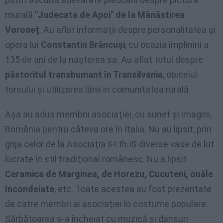
murală
"Judecata de Apoi" de la Mănăstirea
Voroneţ
. Au aflat informaţii despre personalitatea şi
opera lui
Constantin Brâncuşi
, cu ocazia împlinirii a
135 de ani de la naşterea sa. Au aflat totul despre
păstoritul transhumant în Transilvania
, obiceiul
torsului şi utilizarea lânii in comunitatea rurală.
Aşa au adus membrii asociaţiei, cu sunet şi imagini,
România pentru câteva ore în Italia. Nu au lipsit, prin
grija celor de la Asociaţia IH.th.IS diverse vase de lut
lucrate în stil tradiţional românesc. Nu a lipsit
Ceramica de Marginea, de Horezu, Cucuteni, ouăle
încondeiate
, etc. Toate acestea au fost prezentate
de catre membri ai asociaţiei în costume populare.
Sărbătoarea s-a încheiat cu muzică şi dansuri