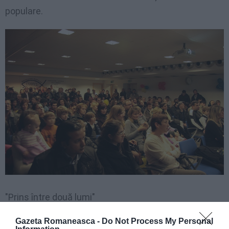
populare.
"Prins între două lumi"
Gazeta Romaneasca -
Do Not Process My Personal
"De la distanţă, am simţit cu emoţie acest 1