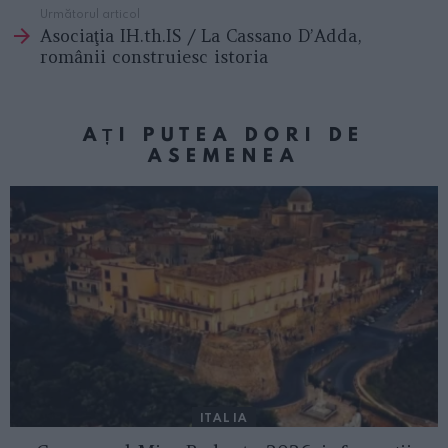
Următorul articol
Asociaţia IH.th.IS / La Cassano D’Adda,
românii construiesc istoria
AȚI PUTEA DORI DE
ASEMENEA
ITALIA