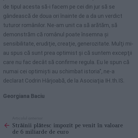
de tipul acesta să-i facem pe cei din jur să se
gândească de doua ori înainte de a da un verdict
tuturor românilor. Ne-am unit ca să arătăm, să
demonstrăm că românul poate însemna şi
sensibilitate, erudiţie, creaţie, generozitate. Mulţi mi-
au spus că sunt prea optimist şi că suntem excepţii
care nu fac decât să confirme regula. Eu le spun că
numai cei optimişti au schimbat istoria", ne-a
declarat Codrin Hârjoabă, de la Asociaţia IH.th.IS.
Georgiana Baciu
Articolul anterior
See
Străinii plătesc impozit pe venit în valoare
more
de 6 miliarde de euro