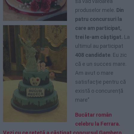
să văd valoarea
produselor mele.
Din
patru concursuri la
care am participat,
trei le-am câștigat.
La
ultimul au participat
408 candidate
. Eu zic
că e un succes mare.
Am avut o mare
satisfacție pentru că
există o concurență
mare”
Bucătar român
celebru la Ferrara.
Vezi cu ce rețetă a căștigat concursul Gambero