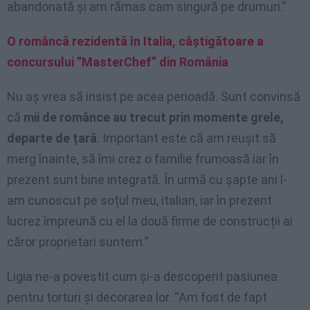
abandonată și am rămas cam singură pe drumuri.”
O româncă rezidentă în Italia, câștigătoare a
concursului ”MasterChef” din România
Nu aș vrea să insist pe acea perioadă. Sunt convinsă
că
mii de românce au trecut prin momente grele,
departe de țară
. Important este că am reușit să
merg înainte, să îmi crez o familie frumoasă iar în
prezent sunt bine integrată. În urmă cu șapte ani l-
am cunoscut pe soțul meu, italian, iar în prezent
lucrez împreună cu el la două firme de construcții ai
căror proprietari suntem.”
Ligia ne-a povestit cum și-a descoperit pasiunea
pentru torturi și decorarea lor. “Am fost de fapt