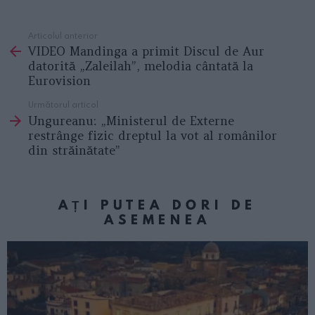
Articolul anterior
See
VIDEO Mandinga a primit Discul de Aur
more
datorită „Zaleilah”, melodia cântată la
Eurovision
Următorul articol
Ungureanu: „Ministerul de Externe
restrânge fizic dreptul la vot al românilor
din străinătate”
AȚI PUTEA DORI DE
ASEMENEA