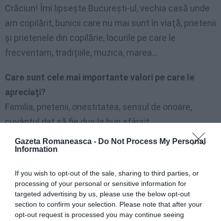
Crăciun! Îmi lipseşte Bucureşti-ul, vechia casă unde
am copilărit, bunicii care nu mai sunt în viaţă, prietenii
şi prietenele din copilărie, locurile pe care le
frecventam, tradiţiiile, muzica, marea…
Care sunt cele mai importante valori pe care le
apreciaţi?
Familia, prietenii, onestitatea, sensul de onoare,
cuvântul dat să fie dus la bun sfârşit.
Gazeta Romaneasca -
Do Not Process My Personal
Cum v-aţi caracteriza?
Information
Fiind din semnul berbec, mă aprind imediat dar nu ţin
If you wish to opt-out of the sale, sharing to third parties, or
processing of your personal or sensitive information for
la supărare, trăiesc emoţiile la maxim, sunt veselă
targeted advertising by us, please use the below opt-out
dar şi melancolică, am momentele mele, sunt
section to confirm your selection. Please note that after your
vanitoasă, ţin la imaginea mea; îmi place să las
opt-out request is processed you may continue seeing