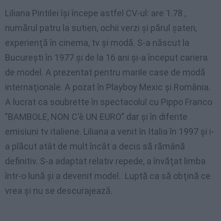
Liliana Pintilei îşi începe astfel CV-ul: are 1.78 ,
numărul patru la sutien, ochii verzi şi părul şaten,
experienţă în cinema, tv şi modă. S-a născut la
Bucureşti în 1977 şi de la 16 ani şi-a început cariera
de model. A prezentat pentru marile case de modă
internaţionale. A pozat în Playboy Mexic şi România.
A lucrat ca soubrette în spectacolul cu Pippo Franco
"BAMBOLE, NON C'è UN EURO" dar şi în diferite
emisiuni tv italiene. Liliana a venit în Italia în 1997 şi i-
a plăcut atât de mult încât a decis să rămână
definitiv. S-a adaptat relativ repede, a învăţat limba
într-o lună şi a devenit model. Luptă ca să obţină ce
vrea şi nu se descurajează.