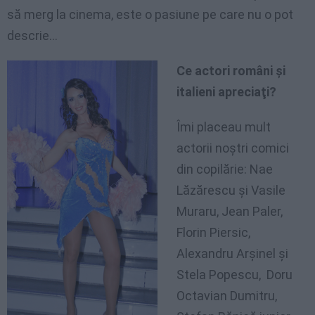
să merg la cinema, este o pasiune pe care nu o pot
descrie…
Ce actori români şi
italieni apreciaţi?
Îmi placeau mult
actorii noştri comici
din copilărie: Nae
Lăzărescu şi Vasile
Muraru, Jean Paler,
Florin Piersic,
Alexandru Arşinel şi
Stela Popescu, Doru
Octavian Dumitru,