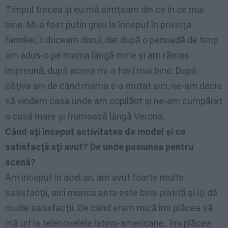
Timpul trecea şi eu mă simţeam din ce în ce mai
bine. Mi-a fost putin greu la început în privinţa
familiei; îi duceam dorul, dar după o perioadă de timp
am adus-o pe mama lângă mine şi am rămas
împreună, după aceea mi-a fost mai bine. După
câţiva ani de când mama s-a mutat aici, ne-am decis
să vindem casa unde am copilărit şi ne-am cumpărat
o casă mare şi frumoasă lângă Verona.
Când aţi început activitatea de model şi ce
satisfacţii aţi avut?
De unde pasiunea pentru
scenă?
Am început în acel an, am avut foarte multe
satisfacţii, aici munca asta este bine platită şi îţi dă
multe satisfacţii. De când eram mică îmi plăcea să
mă uit la telenovelele latino-americane, îmi plăcea