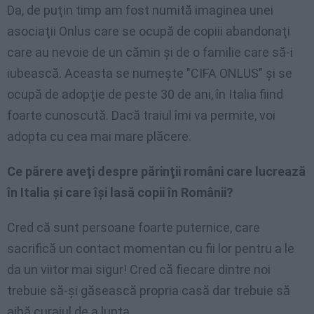
Da, de puţin timp am fost numită imaginea unei
asociaţii Onlus care se ocupă de copiii abandonaţi
care au nevoie de un cămin şi de o familie care să-i
iubească. Aceasta se numeşte "CIFA ONLUS" şi se
ocupă de adopţie de peste 30 de ani, în Italia fiind
foarte cunoscută. Dacă traiul îmi va permite, voi
adopta cu cea mai mare plăcere.
Ce părere aveţi despre părinţii români care lucrează
în Italia şi care îşi lasă copii în Românii?
Cred că sunt persoane foarte puternice, care
sacrifică un contact momentan cu fii lor pentru a le
da un viitor mai sigur! Cred că fiecare dintre noi
trebuie să-şi găsească propria casă dar trebuie să
aibă curajul de a lupta.