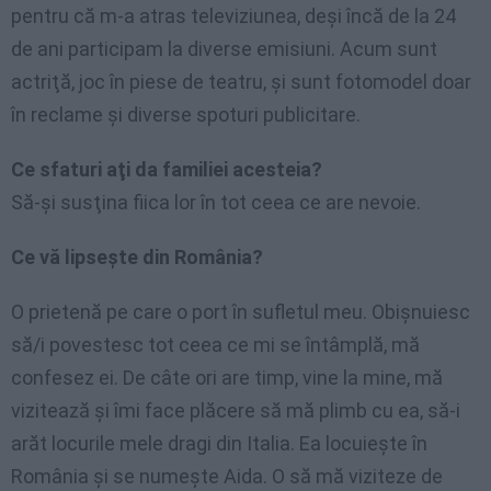
pentru că m-a atras televiziunea, deşi încă de la 24
de ani participam la diverse emisiuni. Acum sunt
actriţă, joc în piese de teatru, şi sunt fotomodel doar
în reclame şi diverse spoturi publicitare.
Ce sfaturi aţi da familiei acesteia?
Să-şi susţina fiica lor în tot ceea ce are nevoie.
Ce vă lipseşte din România?
O prietenă pe care o port în sufletul meu. Obişnuiesc
să/i povestesc tot ceea ce mi se întâmplă, mă
confesez ei. De câte ori are timp, vine la mine, mă
vizitează şi îmi face plăcere să mă plimb cu ea, să-i
arăt locurile mele dragi din Italia. Ea locuieşte în
România şi se numeşte Aida. O să mă viziteze de