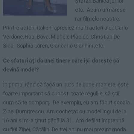
Ştefan Bănică junior
etc. Acum urmăresc
rar filmele noastre.
Printre actorii italieni apreciez multi actori aici: Carlo
Verdone, Raul Bova, Michele Placido, Christian De
Sica, Sophia Loren, Giancarlo Giannini ,etc.
Ce sfaturi aţi da unei tinere care îşi doreşte să
devină model?
În primul rând să facă un curs de bune maniere, este
foarte important să cunoşti toate regulile, să ştii
cum să te comporţi. De exemplu, eu am făcut şcoala
Zinei Dumitrescu. Am cochetat cu modellingul de la
16 ani şi m-a ţinut până la 31. Am defilat împreună
cu fiul Zinei, Cătălin. De trei ani nu mai prezint moda