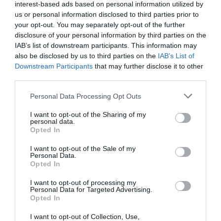
interest-based ads based on personal information utilized by
mereu o impresie bună, sunt sinceră, cred în prietenie
us or personal information disclosed to third parties prior to
chiar dacă uneori sunt dezamăgită, sunt generoasă,
your opt-out. You may separately opt-out of the further
disclosure of your personal information by third parties on the
ajut mereu persoanele care au nevoie de mine,
IAB’s list of downstream participants. This information may
iubesc şi simt nevoia să fiu iubită, sunt
also be disclosed by us to third parties on the
IAB’s List of
Downstream Participants
that may further disclose it to other
respectuoasă, apreciez mereu ceea ce mi se oferă,
third parties.
am un caracter luptător, nu mă descurajez, lupt ca să
Personal Data Processing Opt Outs
obţin ce vreau. Sunt religioasă şi credincioasă. Mama
îmi spune des că am prea mare încredere în oameni.
I want to opt-out of the Sharing of my
personal data.
Însă fac ceea ce simt, pentru că sunt o fire
Opted In
generoasă şi nu pot să nu-mi ajut aproapele.
I want to opt-out of the Sale of my
Personal Data.
Opted In
Ce înseamnă familia pentru dumneavoastră?
I want to opt-out of processing my
Personal Data for Targeted Advertising.
Pentru mine familia este pe primul loc. Eu am luptat
Opted In
din greu pentru a-i aduce pe părinţii mei alături de
I want to opt-out of Collection, Use,