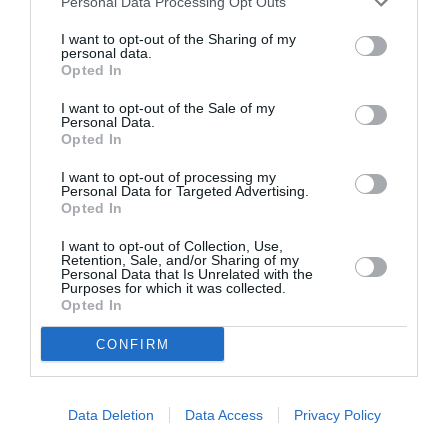
Personal Data Processing Opt Outs
te așteaptă. Datorii. Investiții. Angajați. Locul de
muncă de plătit; o altă chirie în plus, taxe.”
I want to opt-out of the Sharing of my
personal data.
Opted In
Și asta în timp ce a rămas pentru a treia oară
I want to opt-out of the Sale of my
însărcinată: „În luna în care am depus actele am
Personal Data.
Opted In
născut ultima fetiță, cea mai mare realizare a mea.
Nu a fost ușor cu un copil nou născut să am și
I want to opt-out of processing my
Personal Data for Targeted Advertising.
atelierul, fără ajutor de la părinți. „
Opted In
I want to opt-out of Collection, Use,
Cosmin Nicoraș, model de succes în Italia: ”viață
Retention, Sale, and/or Sharing of my
Personal Data that Is Unrelated with the
foarte interesantă, doar că durează foarte puțin”
Purposes for which it was collected.
Opted In
Succes la Milano
CONFIRM
În ultimii cinci ani a lucrat alături de câțiva stiliști
cunoscuți: Pietro Paradiso, Monika Varga, La Kore,
Data Deletion
Data Access
Privacy Policy
Lidia Cardinale, Ferradini Giuseppe, Giulia Rositani.