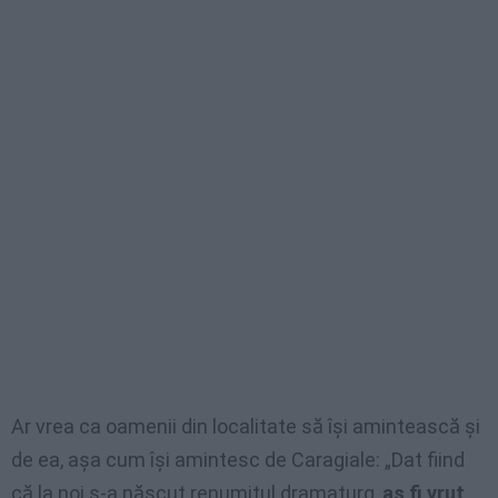
Ar vrea ca oamenii din localitate să își amintească și
de ea, așa cum își amintesc de Caragiale: „Dat fiind
că la noi s-a născut renumitul dramaturg,
aș fi vrut