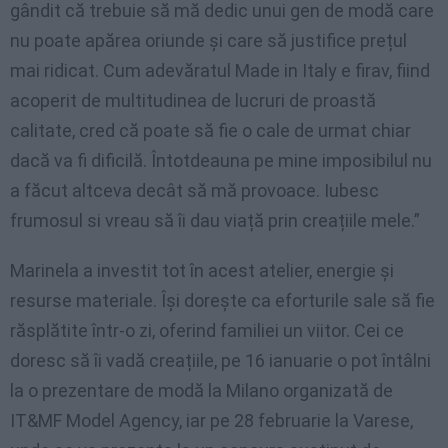
gândit că trebuie să mă dedic unui gen de modă care
nu poate apărea oriunde și care să justifice prețul
mai ridicat. Cum adevăratul Made in Italy e firav, fiind
acoperit de multitudinea de lucruri de proastă
calitate, cred că poate să fie o cale de urmat chiar
dacă va fi dificilă. Întotdeauna pe mine imposibilul nu
a făcut altceva decât să mă provoace. Iubesc
frumosul si vreau să îi dau viață prin creațiile mele.”
Marinela a investit tot în acest atelier, energie și
resurse materiale. Își dorește ca eforturile sale să fie
răsplătite într-o zi, oferind familiei un viitor. Cei ce
doresc să îi vadă creațiile, pe 16 ianuarie o pot întâlni
la o prezentare de modă la Milano organizată de
IT&MF Model Agency, iar pe 28 februarie la Varese,