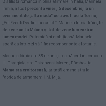
O stilistă româncă în plină afirmare în Italia, Marinela
Irimia, a fos
t prezentă vineri, 6 decembrie, la un
eveniment de „alta moda” ce a avut loc la Torino
,
„Edi Eventi Destini Incrociati”. Marinela Irimia trăiește
de zece ani la Milano și tot de zece lucrează în
lumea modei.
Puternică și ambițioasă, Marinela
speră ca într-o zi să îi fie recompensate eforturile.
Marinela Irimia are 38 de ani și s-a născut în comuna
I.L.Caragiale, sat Ghirdoveni, Moreni, Dâmbovița.
Mama era croitoreasă
, iar tatăl era maistru la
fabrica de armament I. M. Mija.