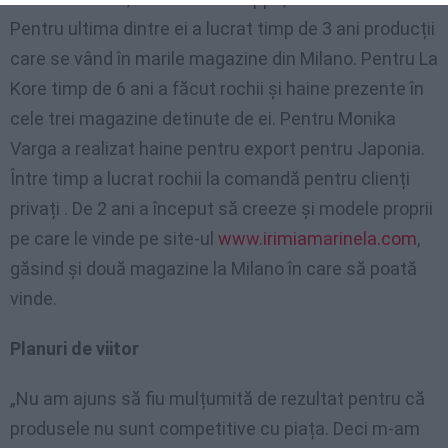
Pentru ultima dintre ei a lucrat timp de 3 ani producții
care se vând în marile magazine din Milano. Pentru La
Kore timp de 6 ani a făcut rochii și haine prezente în
cele trei magazine detinute de ei. Pentru Monika
Varga a realizat haine pentru export pentru Japonia.
Între timp a lucrat rochii la comandă pentru clienți
privați . De 2 ani a început să creeze și modele proprii
pe care le vinde pe site-ul
www.irimiamarinela.com
,
găsind și două magazine la Milano în care să poată
vinde.
Planuri de viitor
„Nu am ajuns să fiu mulțumită de rezultat pentru că
produsele nu sunt competitive cu piața. Deci m-am