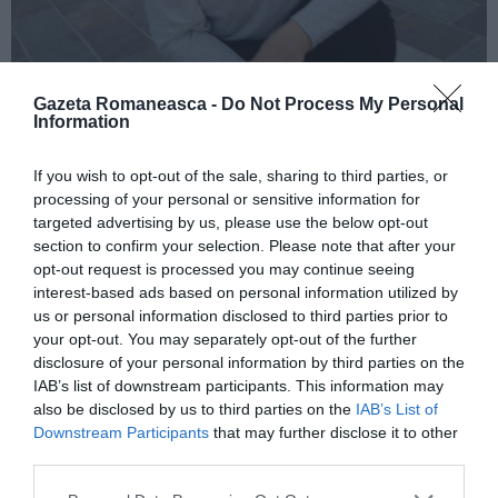
Gazeta Romaneasca -
Do Not Process My Personal
Information
Pe cont propriu
If you wish to opt-out of the sale, sharing to third parties, or
processing of your personal or sensitive information for
Marinela voia mai mult, își dorea un contract de
targeted advertising by us, please use the below opt-out
section to confirm your selection. Please note that after your
muncă: „Toate sunt frumoase la început dar când
opt-out request is processed you may continue seeing
începi să ceri să ți se facă și un contract de muncă,
interest-based ads based on personal information utilized by
te trezești la realitate și iți iei viața în mâini. Dupa 5
us or personal information disclosed to third parties prior to
your opt-out. You may separately opt-out of the further
ani am deschis Partita Iva.”
disclosure of your personal information by third parties on the
IAB’s list of downstream participants. This information may
În acest fel viața Marinelei a luat o altă întorsătură:
also be disclosed by us to third parties on the
IAB’s List of
Downstream Participants
that may further disclose it to other
„Aici am schimbat mult soarta, având o altă
third parties.
responsabilitate de care nimeni nu te avertizează că