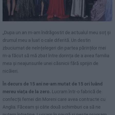
„Dupa un an m-am îndrăgostit de actualul meu soț și
drumul meu a luat o cale diferită. Un destin
zbuciumat de neînțelegeri din partea părinților mei
m-a făcut să mă zbat între dorința de a avea familia
mea și neajunsurile unei căsnicii fără sprijin de
nicăieri.
În decurs de 15 ani ne-am mutat de 15 ori luând
mereu viața de la zero.
Lucram într-o fabrică de
confecții femei din Moreni care avea contracte cu
Anglia. Făceam și câte două schimburi ca să ne
putem întreține. Lucram în pauză și peste program