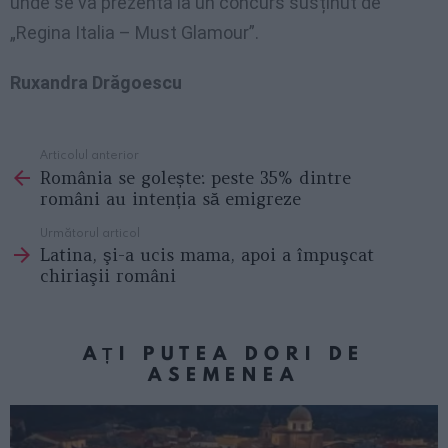
unde se va prezenta la un concurs susținut de
„Regina Italia – Must Glamour”.
Ruxandra Drăgoescu
Articolul anterior
See
România se golește: peste 35% dintre
more
români au intenția să emigreze
Următorul articol
Latina, şi-a ucis mama, apoi a împuşcat
chiriaşii români
AȚI PUTEA DORI DE
ASEMENEA