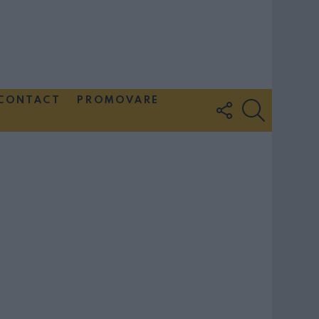
CONTACT
PROMOVARE
FOLLOW
SEARCH
US
Couple Photoshoot Paris