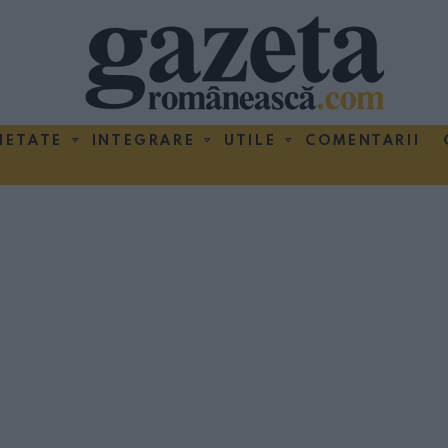
IETATE
INTEGRARE
UTILE
COMENTARII