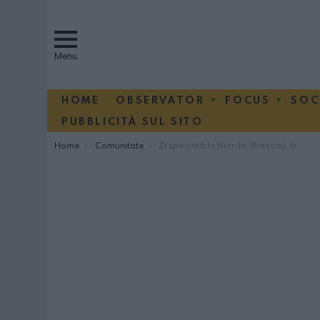
Menu
HOME
OBSERVATOR
FOCUS
SOC
PUBBLICITÀ SUL SITO
You are here:
Home
Comunitate
Zi specială la Niardo (Brescia), trei români primesc cetățenia italiană