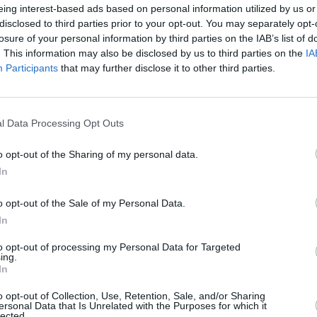
t un „salt” important.
eing interest-based ads based on personal information utilized by us or
disclosed to third parties prior to your opt-out. You may separately opt-
losure of your personal information by third parties on the IAB’s list of
. This information may also be disclosed by us to third parties on the
IA
Participants
that may further disclose it to other third parties.
l Data Processing Opt Outs
o opt-out of the Sharing of my personal data.
In
o opt-out of the Sale of my Personal Data.
In
 România, în prezența soției și a celor trei
to opt-out of processing my Personal Data for Targeted
ing.
ați pentru că s-au născut aici), a devenit
In
 Cristian locuiește în Niardo din 2008 și a
o opt-out of Collection, Use, Retention, Sale, and/or Sharing
ersonal Data that Is Unrelated with the Purposes for which it
lected.