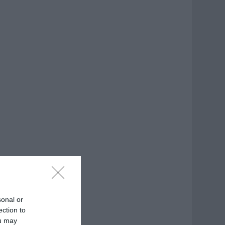
sonal or
ection to
ou may