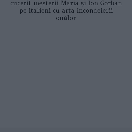
cucerit meșterii Maria și Ion Gorban
pe italieni cu arta încondeierii
ouălor