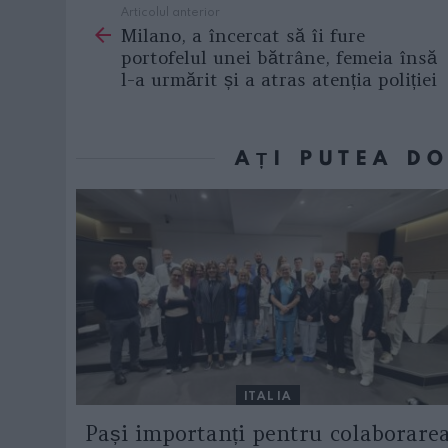
Articolul anterior
See
Milano, a încercat să îi fure
more
portofelul unei bătrâne, femeia însă
l-a urmărit și a atras atenția poliției
AȚI PUTEA D
ITALIA
Pași importanți pentru colaborare