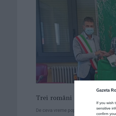
Gazeta R
Trei români primesc cetățe
If you wish 
sensitive in
De ceva vreme populația din Niardo a osc
confirm you