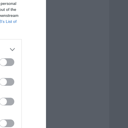
 personal
out of the
 downstream
B’s List of