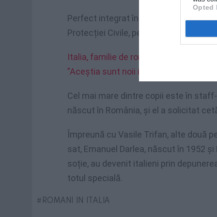
Opted 
Perfect integrat în comunitate, își dore
Protecției Civile, pentru că în Români
Italia, familie de români cu doisprezece
”Aceștia sunt noii italieni”
Cel mai mare dintre copii este în staff-
născut în România, și el a solicitat cetă
Împreună cu Vasile Trifan, alte două p
sat, Emanuel Darlea, născut în 1952 și 
soție, au devenit italieni prin depunerea
totul specială.
ROMANI IN ITALIA