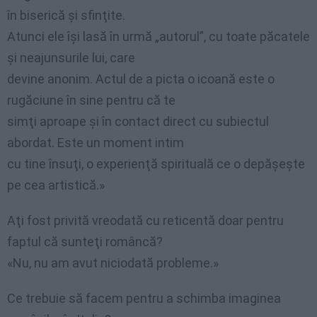
în biserică şi sfinţite.
Atunci ele îşi lasă în urmă „autorul”, cu toate păcatele
şi neajunsurile lui, care
devine anonim. Actul de a picta o icoană este o
rugăciune în sine pentru că te
simţi aproape şi în contact direct cu subiectul
abordat. Este un moment intim
cu tine însuţi, o experienţă spirituală ce o depăşeşte
pe cea artistică.»
Aţi fost privită vreodată cu reticentă doar pentru
faptul că sunteţi româncă?
«Nu, nu am avut niciodată probleme.»
Ce trebuie să facem pentru a schimba imaginea