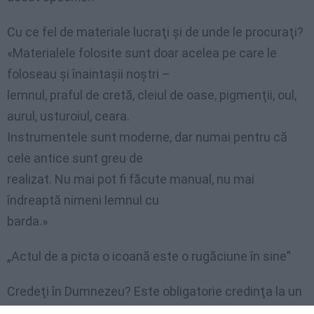
Cu ce fel de materiale lucraţi şi de unde le procuraţi?
«Materialele folosite sunt doar acelea pe care le
foloseau şi înaintaşii noştri –
lemnul, praful de cretă, cleiul de oase, pigmenţii, oul,
aurul, usturoiul, ceara.
Instrumentele sunt moderne, dar numai pentru că
cele antice sunt greu de
realizat. Nu mai pot fi făcute manual, nu mai
îndreaptă nimeni lemnul cu
barda.»
„Actul de a picta o icoană este o rugăciune în sine”
Credeţi în Dumnezeu? Este obligatorie credinţa la un
pictor de icoane?