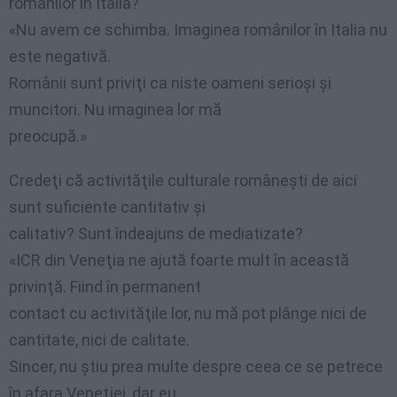
românilor în Italia?
«Nu avem ce schimba. Imaginea românilor în Italia nu
este negativă.
Românii sunt priviţi ca niste oameni serioşi şi
muncitori. Nu imaginea lor mă
preocupă.»
Credeţi că activităţile culturale româneşti de aici
sunt suficiente cantitativ şi
calitativ? Sunt îndeajuns de mediatizate?
«ICR din Veneţia ne ajută foarte mult în această
privinţă. Fiind în permanent
contact cu activităţile lor, nu mă pot plânge nici de
cantitate, nici de calitate.
Sincer, nu ştiu prea multe despre ceea ce se petrece
în afara Veneţiei, dar eu