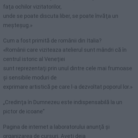
faţa ochilor vizitatorilor,
unde se poate discuta liber, se poate învăţa un
meşteşug.»
Cum a fost primită de românii din Italia?
«Românii care viziteaza atelierul sunt mândri că în
centrul istoric al Veneţiei
sunt reprezentaţi prin unul dintre cele mai frumoase
şi sensibile moduri de
exprimare artistică pe care l-a dezvoltat poporul lor.»
„Credinţa în Dumnezeu este indispensabilă la un
pictor de icoane”
Pagina de internet a laboratorului anunţă şi
organizarea de cursuri. Aveţi deja