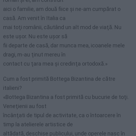
aici o familie, am două fiice şi ne-am cumpărat o
casă. Am venit în Italia ca
mai toţi românii, căutând un alt mod de viaţă. Nu
este uşor. Nu este uşor să
fii departe de casă, dar munca mea, icoanele mele
dragi, m-au ţinut mereu în
contact cu ţara mea şi credinţa ortodoxă.»
Cum a fost primită Bottega Bizantina de către
italieni?
«Bottega Bizantina a fost primită cu bucurie de toţi.
Veneţienii au fost
încânţati de tipul de activitate, ca o întoarcere în
timp la atelierele artistice de
altădată, deschise publicului, unde operele nasc în