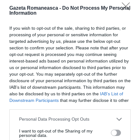
Gazeta Romaneasca -
Do Not Process My Personal
«Credinţa în Dumnezeu este indispensabilă. Nu poţi
Information
alege acest drum în artă
fără a avea ca lumină dragostea faţă de Creator şi
If you wish to opt-out of the sale, sharing to third parties, or
processing of your personal or sensitive information for
de Maica Sfântă, alături de
targeted advertising by us, please use the below opt-out
toţi sfinţii Bisericii noastre creştine. Eu sunt
section to confirm your selection. Please note that after your
opt-out request is processed you may continue seeing
absolventă a Facultăţii de
interest-based ads based on personal information utilized by
Teologie Ortodoxă din Bucureşti. Pregătirea mea ca
us or personal information disclosed to third parties prior to
teolog mă ajută în
your opt-out. You may separately opt-out of the further
disclosure of your personal information by third parties on the
realizarea corectă şi conştientă a icoanelor, dar
IAB’s list of downstream participants. This information may
credinţa e cea care îmi înalţă
also be disclosed by us to third parties on the
IAB’s List of
Downstream Participants
that may further disclose it to other
inima şi cugetul, întărindu-mi neputincioasele mele
third parties.
mâini spre zugrăvirea
Personal Data Processing Opt Outs
sfintelor icoane.»
I want to opt-out of the Sharing of my
personal data.
Iconarii din vremurile trecute posteau şi se rugau