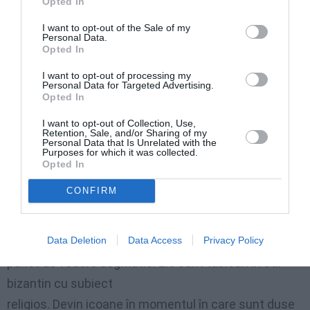
Opted In
mult înainte şi în timpul
I want to opt-out of the Sale of my
lucrului. Se mai practică azi aşa ceva?
Personal Data.
Opted In
«Cu credinţă se fac toate, şi construcţia unei case şi
recolta unei holde. {i
I want to opt-out of processing my
Personal Data for Targeted Advertising.
acum iconarii se roagă şi postesc înainte şi în timpul
Opted In
lucrului. Mai ales când
I want to opt-out of Collection, Use,
Retention, Sale, and/or Sharing of my
se lucrează la o icoană importantă, cum ar fi una ce
Personal Data that Is Unrelated with the
Purposes for which it was collected.
va sta în biserică.
Opted In
Viaţa curată şi smerenia sunt foarte importante în
CONFIRM
activitatea noastră, oricum.
Operele pe care eu le vând nu sunt în realitate icoane
Data Deletion
Data Access
Privacy Policy
dacă le privim din
punct de vedere dogmatic. Ele sunt tablouri în stil
bizantin cu subiect
religios. Devin icoane în momentul în care sunt duse