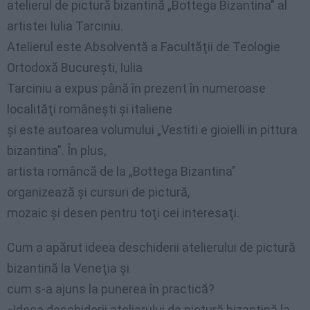
atelierul de pictură bizantină „Bottega Bizantina” al
artistei Iulia Tarciniu.
Atelierul este Absolventă a Facultăţii de Teologie
Ortodoxă Bucureşti, Iulia
Tarciniu a expus până în prezent în numeroase
localităţi româneşti şi italiene
şi este autoarea volumului „Vestiti e gioielli in pittura
bizantina”. În plus,
artista româncă de la „Bottega Bizantina”
organizează şi cursuri de pictură,
mozaic şi desen pentru toţi cei interesaţi.
Cum a apărut ideea deschiderii atelierului de pictură
bizantină la Veneţia şi
cum s-a ajuns la punerea în practică?
«Ideea deschiderii atelierului de pictură bizantină la