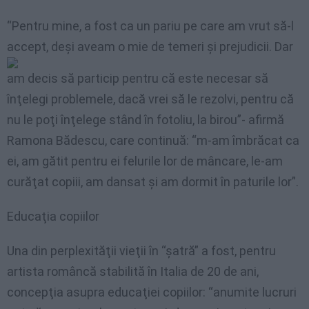
“Pentru mine, a fost ca un pariu pe care am vrut să-l
accept, deşi aveam o mie de temeri şi
prejudicii. Dar
am decis să particip pentru că este necesar să
înţelegi problemele, dacă vrei să le rezolvi, pentru că
nu le poţi înţelege stând în fotoliu, la birou”- afirmă
Ramona Bădescu, care continuă: “m-am îmbrăcat ca
ei, am gătit pentru ei felurile lor de mâncare, le-am
curăţat copiii, am dansat şi am dormit în paturile lor”.
Educaţia copiilor
Una din perplexităţii vieţii în “şatră” a fost, pentru
artista româncă stabilită în Italia de 20 de ani,
concepţia asupra educaţiei copiilor: “anumite lucruri