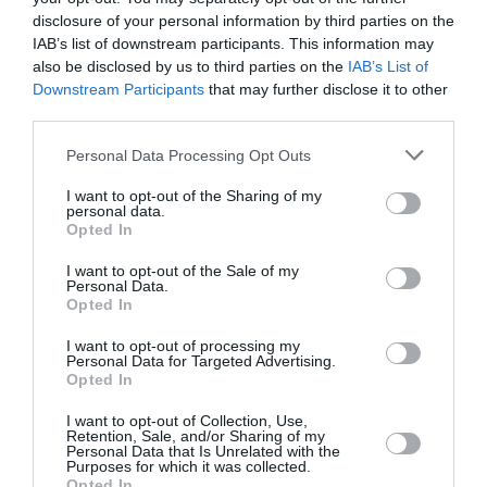
La Gioconda incazzata
disclosure of your personal information by third parties on the
IAB’s list of downstream participants. This information may
also be disclosed by us to third parties on the
IAB’s List of
AȚI PUTEA DORI DE
Downstream Participants
that may further disclose it to other
ASEMENEA
third parties.
Personal Data Processing Opt Outs
I want to opt-out of the Sharing of my
personal data.
Opted In
I want to opt-out of the Sale of my
Personal Data.
Opted In
I want to opt-out of processing my
Personal Data for Targeted Advertising.
Opted In
ITALIA
I want to opt-out of Collection, Use,
Concursul Miss Badante 2026: informații
Retention, Sale, and/or Sharing of my
Personal Data that Is Unrelated with the
despre înscrieri și participare
Purposes for which it was collected.
Opted In