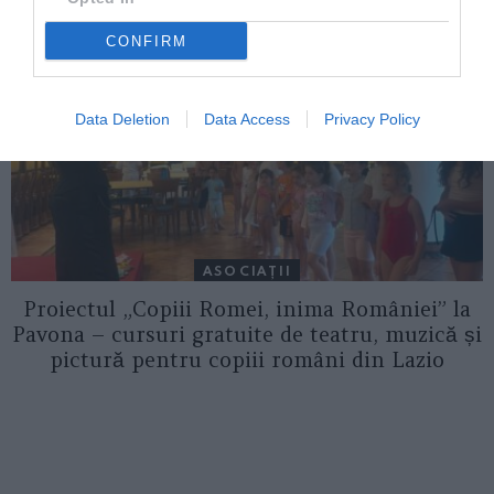
CONFIRM
Data Deletion
Data Access
Privacy Policy
ASOCIAŢII
Proiectul „Copiii Romei, inima României” la
Pavona – cursuri gratuite de teatru, muzică și
pictură pentru copiii români din Lazio