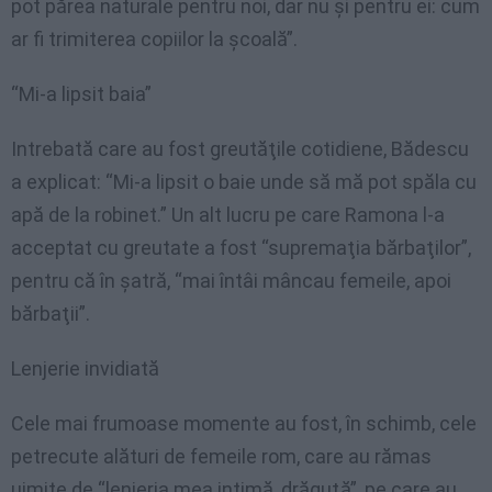
pot părea naturale pentru noi, dar nu şi pentru ei: cum
ar fi trimiterea copiilor la şcoală”.
“Mi-a lipsit baia”
Intrebată care au fost greutăţile cotidiene, Bădescu
a explicat: “Mi-a lipsit o baie unde să mă pot spăla cu
apă de la robinet.” Un alt lucru pe care Ramona l-a
acceptat cu greutate a fost “supremaţia bărbaţilor”,
pentru că în şatră, “mai întâi mâncau femeile, apoi
bărbaţii”.
Lenjerie invidiată
Cele mai frumoase momente au fost, în schimb, cele
petrecute alături de femeile rom, care au rămas
uimite de “lenjeria mea intimă, drăguţă”, pe care au