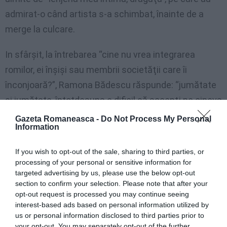
admirat-o când artista s-a schimbat, înainte de a
merge la culcare.
In sfârşit, la întrebarea “cine nu vrea integrarea
romilor, ei înşişi sau membrii societăţii care îi
înconjoară?”, Ramona Bădescu răspunde: “jumătate
şi jumătate, întotdeauna e dificil să accepţi pe cineva
acasă la tine, care nu trăieşte aşa cum trăieşti tu”.
Gazeta Romaneasca -
Do Not Process My Personal
Information
<–>
If you wish to opt-out of the sale, sharing to third parties, or
processing of your personal or sensitive information for
targeted advertising by us, please use the below opt-out
Articolul anterior
See
section to confirm your selection. Please note that after your
VIDEO/ Andreea Olariu în turneu cu “Io
more
opt-out request is processed you may continue seeing
Canto”
interest-based ads based on personal information utilized by
us or personal information disclosed to third parties prior to
Următorul articol
your opt-out. You may separately opt-out of the further