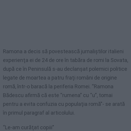
Ramona a decis să povestească jurnaliştilor italieni
experienţa ei de 24 de ore în tabăra de romi la Sovata,
după ce în Peninsulă s-au declanşat polemici politice
legate de moartea a patru fraţi români de origine
romă, într-o baracă la periferia Romei. “Ramona
Bădescu afirmă că este “rumena” cu “u”, tomai
pentru a evita confuzia cu populaţia romă”- se arată
în primul paragraf al articolului.
“Le-am curăţat copiii”