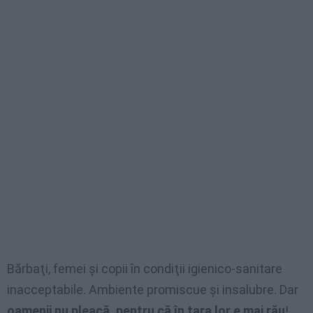
Bărbaţi, femei şi copii în condiţii igienico-sanitare
inacceptabile. Ambiente promiscue şi insalubre. Dar
oamenii nu pleacă, pentru că în ţara lor e mai rău
!