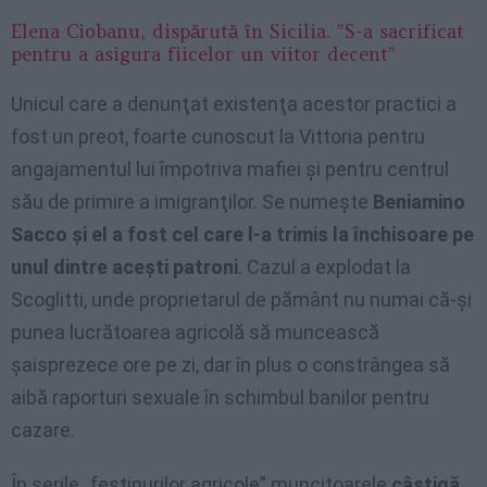
Elena Ciobanu, dispărută în Sicilia. ”S-a sacrificat
pentru a asigura fiicelor un viitor decent”
Unicul care a denunţat existenţa acestor practici a
fost un preot, foarte cunoscut la Vittoria pentru
angajamentul lui împotriva mafiei şi pentru centrul
său de primire a imigranţilor. Se numeşte
Beniamino
Sacco şi el a fost cel care l-a trimis la închisoare pe
unul dintre aceşti patroni
. Cazul a explodat la
Scoglitti, unde proprietarul de pământ nu numai că-şi
punea lucrătoarea agricolă să muncească
şaisprezece ore pe zi, dar în plus o constrângea să
aibă raporturi sexuale în schimbul banilor pentru
cazare.
În serile „festinurilor agricole” muncitoarele
câştigă