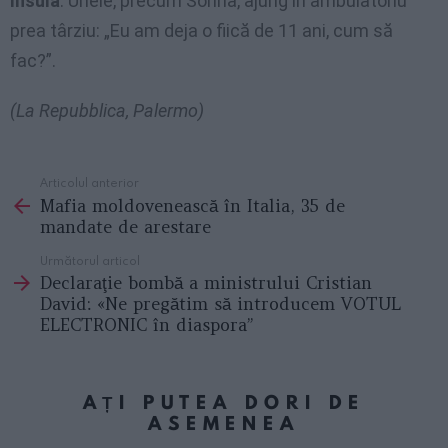
Insulă
. Unele, precum Sorina, ajung în ambulatoriu
prea târziu: „Eu am deja o fiică de 11 ani, cum să
fac?”.
(La Repubblica, Palermo)
Articolul anterior
See
Mafia moldovenească în Italia, 35 de
more
mandate de arestare
Următorul articol
Declaraţie bombă a ministrului Cristian
David: «Ne pregătim să introducem VOTUL
ELECTRONIC în diaspora”
AȚI PUTEA DORI DE
ASEMENEA