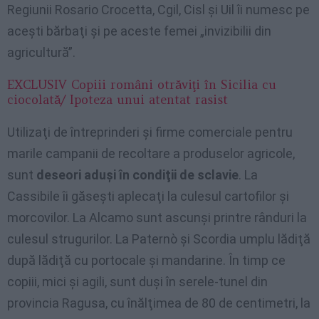
Regiunii Rosario Crocetta, Cgil, Cisl şi Uil îi numesc pe
aceşti bărbaţi şi pe aceste femei „invizibilii din
agricultură”.
EXCLUSIV Copiii români otrăviţi în Sicilia cu
ciocolată/ Ipoteza unui atentat rasist
Utilizaţi de întreprinderi şi firme comerciale pentru
marile campanii de recoltare a produselor agricole,
sunt
deseori aduşi în condiţii de sclavie
. La
Cassibile îi găseşti aplecaţi la culesul cartofilor şi
morcovilor. La Alcamo sunt ascunşi printre rânduri la
culesul strugurilor. La Paternò şi Scordia umplu lădiţă
după lădiţă cu portocale şi mandarine. În timp ce
copiii, mici şi agili, sunt duşi în serele-tunel din
provincia Ragusa, cu înălţimea de 80 de centimetri, la