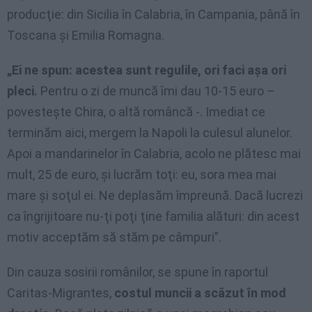
producţie: din Sicilia în Calabria, în Campania, până în
Toscana şi Emilia Romagna.
„Ei ne spun: acestea sunt regulile, ori faci aşa ori
pleci.
Pentru o zi de muncă îmi dau 10-15 euro –
povesteşte Chira, o altă româncă -. Imediat ce
terminăm aici, mergem la Napoli la culesul alunelor.
Apoi a mandarinelor în Calabria, acolo ne plătesc mai
mult, 25 de euro, şi lucrăm toţi: eu, sora mea mai
mare şi soţul ei. Ne deplasăm împreună. Dacă lucrezi
ca îngrijitoare nu-ţi poţi ţine familia alături: din acest
motiv acceptăm să stăm pe câmpuri”.
Din cauza sosirii românilor, se spune în raportul
Caritas-Migrantes,
costul muncii a scăzut în mod