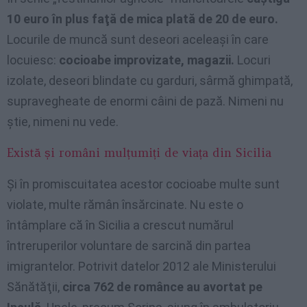
10 euro în plus faţă de mica plată de 20 de euro.
Locurile de muncă sunt deseori aceleaşi în care
locuiesc:
cocioabe improvizate, magazii.
Locuri
izolate, deseori blindate cu garduri, sârmă ghimpată,
supravegheate de enormi câini de pază. Nimeni nu
ştie, nimeni nu vede.
Există și români mulțumiți de viața din Sicilia
Şi în promiscuitatea acestor cocioabe multe sunt
violate, multe rămân însărcinate. Nu este o
întâmplare că în Sicilia a crescut numărul
întreruperilor voluntare de sarcină din partea
imigrantelor. Potrivit datelor 2012 ale Ministerului
Sănătăţii,
circa 762 de românce au avortat pe