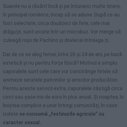
Soarele nu a răsărit încă şi pe întuneric multe tinere,
în principal românce, încep să se adune. După ce au
fost selectate, circa douăzeci de fete, cele mai
drăguţe, sunt urcate într-un microbuz. Vor merge să
culeagă roşii de Pachino şi dovlecei întreaga zi.
Dar de ce se aleg femei, între 20 şi 24 de ani, pe bază
estetică şi nu pentru forţa fizică? Motivul e simplu:
caporalele sunt cele care vor constrânge fetele să
animeze seratele patronilor şi amicilor producători.
Pentru aceste servicii extra, caporalele câştigă circa
cinci sau şase mii de euro în plus anual. Şi noaptea, în
liniştea complice a unor întregi comunităţi, în case
izolate
se consumă „festinurile agricole” cu
caracter sexual.