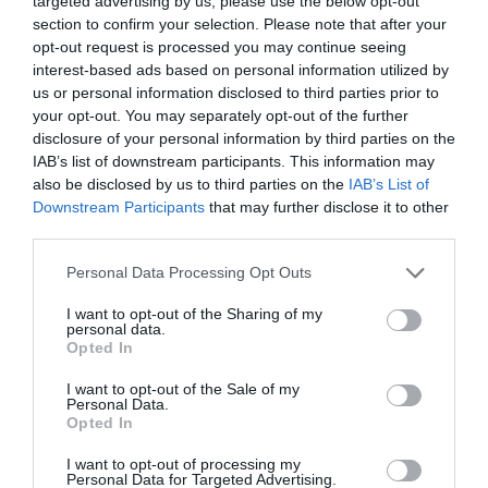
targeted advertising by us, please use the below opt-out
section to confirm your selection. Please note that after your
serele. Se întind kilometri la rând până ajung să
opt-out request is processed you may continue seeing
atingă plajele. Aici munca agricolă sezonieră a
interest-based ads based on personal information utilized by
devenit cultură permanentă, din acest motiv
us or personal information disclosed to third parties prior to
your opt-out. You may separately opt-out of the further
prezenţa lucrătorilor imigranţi a ajuns la 20.000.
disclosure of your personal information by third parties on the
Lucrătorii, bărbaţi şi femei străine, sunt
„cumpăraţi
IAB’s list of downstream participants. This information may
also be disclosed by us to third parties on the
IAB’s List of
la pachete”
de zece unităţi şi la fiecare trei zile sunt
Downstream Participants
that may further disclose it to other
vânduţi de la o firmă la alta pentru a evita controalele
third parties.
şi denunţurile.
Personal Data Processing Opt Outs
Româncă înjunghiată și apoi abandonată de un
I want to opt-out of the Sharing of my
italian în Sicilia
personal data.
Opted In
Românii sunt deseori obligaţi să plătească
100 de
I want to opt-out of the Sale of my
Personal Data.
euro intermediarului, care îi obligă şi să accepte o
Opted In
perioadă de probă
de o săptămână în sere înainte de
I want to opt-out of processing my
angajare. La final mulţi nu sunt angajaţi.
Personal Data for Targeted Advertising.