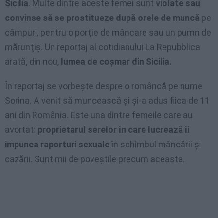
Sicilia
. Multe dintre aceste femei sunt
violate sau
convinse să se prostitueze după orele de muncă
pe
câmpuri, pentru o porţie de mâncare sau un pumn de
mărunţiş. Un reportaj al cotidianului La Repubblica
arată, din nou,
lumea de coşmar din Sicilia.
În reportaj se vorbeşte despre o româncă pe nume
Sorina. A venit să muncească şi şi-a adus fiica de 11
ani din România. Este una dintre femeile care au
avortat:
proprietarul serelor în care lucrează îi
impunea raporturi sexuale
în schimbul mâncării şi
cazării. Sunt mii de poveştile precum aceasta.