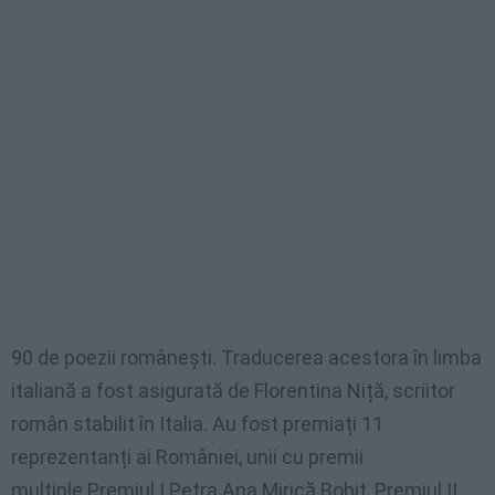
90 de poezii românești. Traducerea acestora în limba
italiană a fost asigurată de Florentina Niță, scriitor
român stabilit în Italia. Au fost premiați 11
reprezentanți ai României, unii cu premii
multiple.Premiul I Petra Ana Mirică Bobiț, Premiul II