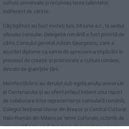
culturii universale și recunoașterea talentelor,
indiferent de vârste.
Câștigătorii au fost invitați luni, 04 iunie a.c., la sediul
oficiului consular. Delegația română a fost primită de
către Consulul general Adrian Georgescu, care a
acordat diplome ca semn de apreciere a implicării în
procesul de creație și promovare a culturii române,
dincolo de granițele țării.
Manifestările s-au derulat sub egida anului aniversar
al Centenarului și au oferit prilejul inițierii unui raport
de colaborare între reprezentanța consulară română,
Colegiul Național
Unirea
din Brașov și Centrul-Cultural
Italo-Român din Milano pe teme culturale, schimb de
experiență care va fi derulat în decursul acestui an.