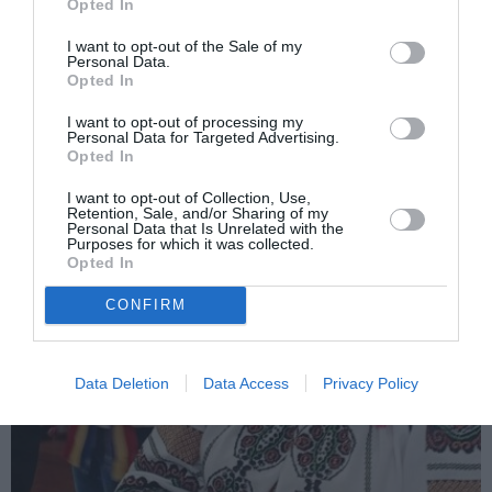
Opted In
I want to opt-out of the Sale of my
Personal Data.
Opted In
I want to opt-out of processing my
Personal Data for Targeted Advertising.
Opted In
ITALIA
I want to opt-out of Collection, Use,
Pași importanți pentru colaborarea medicală
Retention, Sale, and/or Sharing of my
Personal Data that Is Unrelated with the
româno-italiană
Purposes for which it was collected.
Opted In
CONFIRM
Data Deletion
Data Access
Privacy Policy