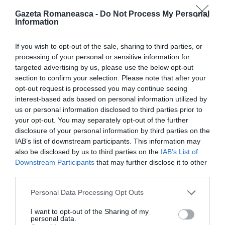
Gazeta Romaneasca -
Do Not Process My Personal
Information
ROMANI IN ITALIA
STIRI ITALIA
If you wish to opt-out of the sale, sharing to third parties, or
Articolul anterior
See
processing of your personal or sensitive information for
Operațiunea ”Boschetari“: români exploatați
more
targeted advertising by us, please use the below opt-out
de alți români, muncă gratis și violențe, 5
section to confirm your selection. Please note that after your
arestări
opt-out request is processed you may continue seeing
interest-based ads based on personal information utilized by
Următorul articol
us or personal information disclosed to third parties prior to
Ispica, au furat sute de kg de lămâi, trei
your opt-out. You may separately opt-out of the further
români arestați
disclosure of your personal information by third parties on the
IAB’s list of downstream participants. This information may
also be disclosed by us to third parties on the
IAB’s List of
AȚI PUTEA DORI DE
Downstream Participants
that may further disclose it to other
ASEMENEA
third parties.
Personal Data Processing Opt Outs
I want to opt-out of the Sharing of my
personal data.