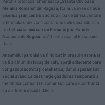
Parohia ortodoxă românească
„Sfânta Cuvioasă
Melania Romana”
din
Ragusa, Italia
, va avea o
nouă
biserică şi un centru social
. Slujba de binecuvântare
a terenului unde vor fi construite cele două edificii a
fost
oficiată miercuri de Preasfinţitul Părinte
Atanasie de Bogdania,
Arhiereu vicar al Episcopiei
Italiei.
Ansamblul parohial va fi ridicat în oraşul Vittoria
şi
va fi alcătuit din
lăcaş de cult, spații adiacente care
vor găzdui activități catehetice, dar și așezământ
social având ca destinaţie găzduirea temporară
a
membrilor comunităţii româneşti care se confruntă
cu o situaţie socială dificilă.