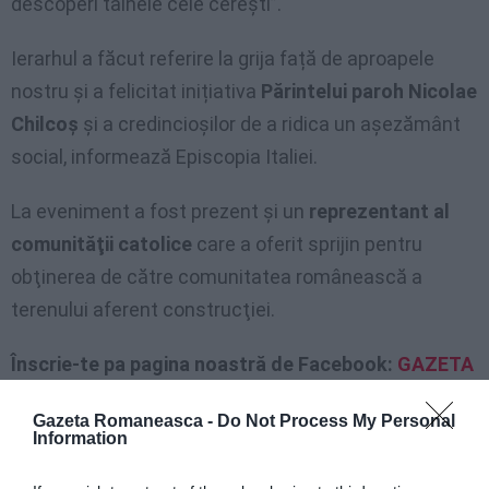
descoperi tainele cele cerești”.
Ierarhul a făcut referire la grija față de aproapele
nostru şi a felicitat inițiativa
Părintelui paroh Nicolae
Chilcoș
și a credincioșilor de a ridica un așezământ
social, informează Episcopia Italiei.
La eveniment a fost prezent şi un
reprezentant al
comunităţii catolice
care a oferit sprijin pentru
obţinerea de către comunitatea românească a
terenului aferent construcţiei.
Înscrie-te pa pagina noastră de Facebook:
GAZETA
ROMÂNEASCĂ
Gazeta Romaneasca -
Do Not Process My Personal
Information