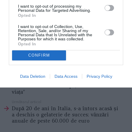
I want to opt-out of processing my
Personal Data for Targeted Advertising.
Opted In
I want to opt-out of Collection, Use,
Retention, Sale, and/or Sharing of my
Personal Data that Is Unrelated with the
Purposes for which it was collected.
Opted In
ROMANI IN DIASPORA
ROMANI IN ITALIA
STIRI ITALIA
CONFIRM
Articolul anterior
See
Lecco, român de 19 ani, a murit înecat în
more
Data Deletion
Data Access
Privacy Policy
râul Adda, sub privirile îngrozite ale
iubitei. ”O săritură în apă, care l-a costat
viața”
Următorul articol
După 20 de ani în Italia, s-a întors acasă și
a deschis o gelaterie de succes: vânzări
anuale de peste 60.000 de euro