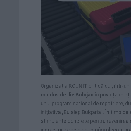
Organizația ROUNIT critică dur, într-u
condus de Ilie Bolojan
în privința rela
unui program național de repatriere, du
inițiativa „Eu aleg Bulgaria“. În timp ce 
stimulente concrete pentru revenirea 
ignore milioanele de români plecați, p