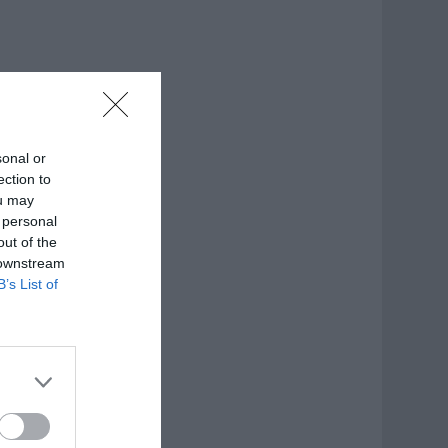
sonal or
ection to
ou may
 personal
out of the
 downstream
B’s List of