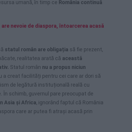
ă resursa umană, în timp ce
România continuă
are nevoie de diaspora, întoarcerea acasă
 că
statul român are obligația
să fie prezent,
păcate, realitatea arată că
această
tiv.
Statul român
nu a propus niciun
 a creat facilități pentru cei care ar dori să
ism de legătură instituțională reală cu
. În schimb, guvernul pare preocupat de
 Asia și Africa
, ignorând faptul că România
iaspora care ar putea fi atrași acasă prin