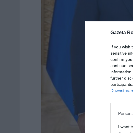
Gazeta R
If you wish 
sensitive in
confirm you
continue se
information 
further disc
participants
Downstream 
Persona
I want t