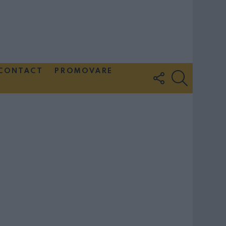
CONTACT
PROMOVARE
FOLLOW
SEARCH
US
Couple Photoshoot Paris