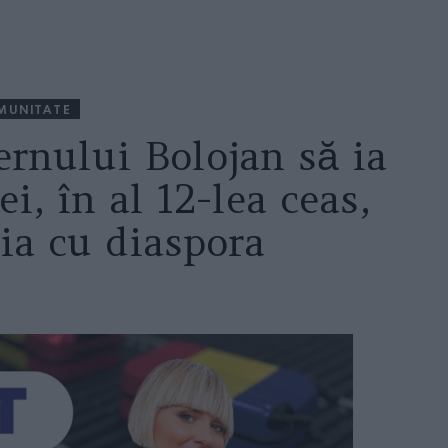
MUNITATE
rnului Bolojan să ia
i, în al 12-lea ceas,
ția cu diaspora