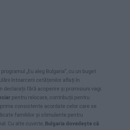
t programul „Eu aleg Bulgaria“, cu un buget
ării întoarcerii cetățenilor aflați în
declarații fără acoperire și promisiuni vagi.
nciar
pentru relocare, contribuții pentru
i prime consistente acordate celor care se
dicate familiilor și stimulente pentru
nal. Cu alte cuvinte,
Bulgaria dovedește că