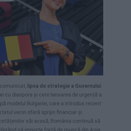
n comunicat,
lipsa de strategie a Guvernului
ției cu diaspora și cere lansarea de urgență a
pă modelul Bulgariei, care a introdus recent
statul vecin oferă sprijin financiar și
cetățenilor săi acasă, România continuă să
referând să importe forță de muncă din Asia