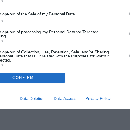
In
o opt-out of the Sale of my Personal Data.
In
to opt-out of processing my Personal Data for Targeted
ing.
IT cere Guvernului Bolojan să
In
 12-lea ceas, pentru relația cu
o opt-out of Collection, Use, Retention, Sale, and/or Sharing
ersonal Data that Is Unrelated with the Purposes for which it
lected.
In
nizația ROUNIT, care susține repatrierea
economia națională, atrage atenția asupra
CONFIRM
 României privind diaspora și cere premierului
iei
, care a demonstrat că prin voință politică
Data Deletion
Data Access
Privacy Policy
ățenii înapoi acasă.