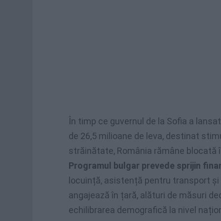
În timp ce guvernul de la Sofia a lansa
de 26,5 milioane de leva, destinat stimul
străinătate, România rămâne blocată în 
Programul bulgar prevede sprijin fina
locuință, asistență pentru transport ș
angajează în țară, alături de măsuri de
echilibrarea demografică la nivel națio