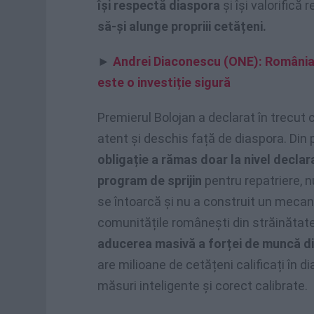
își respectă diaspora
și își valorific
să-și alunge propriii cetățeni.
►
Andrei Diaconescu (ONE): România 
este o investiție sigură
Premierul Bolojan a declarat în trecut
atent și deschis față de diaspora. Din 
obligație a rămas doar la nivel declara
program de sprijin
pentru repatriere, nu
se întoarcă și nu a construit un mecan
comunitățile românești din străinătate
aducerea masivă a forței de muncă din
are milioane de cetățeni calificați în d
măsuri inteligente și corect calibrate.