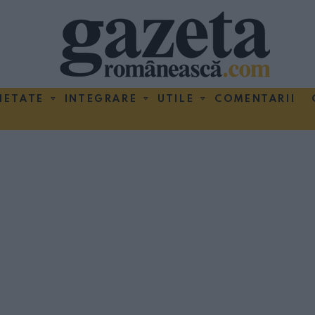
IETATE
INTEGRARE
UTILE
COMENTARII