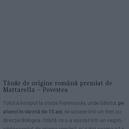
Tânăr de origine română premiat de
Mattarella – Povestea
Totul a început la stația Fiorenzuola, unde băiatul,
pe
atunci în vârstă de 15 ani
, se urcase într-un tren cu
direcția Bologna. Odată ce s-a așezat într-un vagon,
adolescentul, de origine română, și-a dat seama că s-