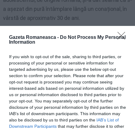
a așezat din pură întâmplare lângă un conațional, în
vârstă de aproximativ 30 de ani.
Da, pentru că la un moment dat bărbatul de 30 de ani
Gazeta Romaneasca -
Do Not Process My Personal
hotărâse să cheme o fată, tot româncă. Deodată,
Information
însă, tânărul de 15 ani a auzit ceva înfiorător. În limba
If you wish to opt-out of the sale, sharing to third parties, or
sa maternă, brăbatul de 30 de ani amenința efectiv
processing of your personal or sensitive information for
femeia de la celălalt capăt al telefonului, explicându-i
targeted advertising by us, please use the below opt-out
section to confirm your selection. Please note that after your
că urma să meargă la ea în Modena, unde o va ucide.
opt-out request is processed you may continue seeing
interest-based ads based on personal information utilized by
Auzind aceste cuvinte,
băiatul a plecat și a sunat la
us or personal information disclosed to third parties prior to
your opt-out. You may separately opt-out of the further
carabinieri
. Militarii din Florența au alertat poliția din
disclosure of your personal information by third parties on the
Modena care l-a așteptat pe bărbat la gară: bărbatul
IAB’s list of downstream participants. This information may
de 30 de ani avea cu el un cuțit de bucătărie. Din cele
also be disclosed by us to third parties on the
IAB’s List of
Downstream Participants
that may further disclose it to other
reieșite în timpul investigațiilor, se pare că românul
third parties.