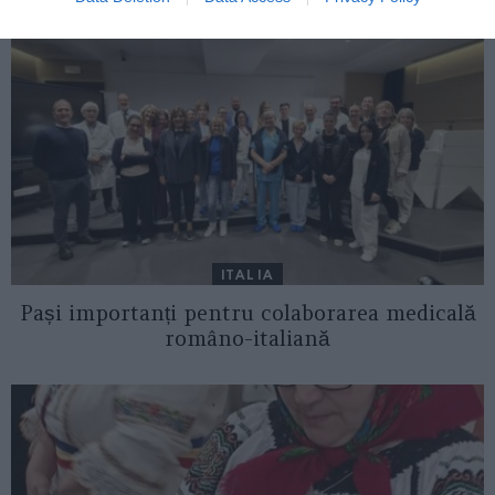
ITALIA
Pași importanți pentru colaborarea medicală
româno-italiană