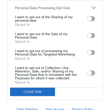
de 30 de ani plecase din Misano Adriatico (Rimini),
Personal Data Processing Opt Outs
unde locuia, pentru a ajunge la Modena, orașul în care
I want to opt-out of the Sharing of my
locuia femeia care a făcut obiectul intențiilor sale
personal data.
nebune.
Opted In
I want to opt-out of the Sale of my
ROMANI IN ITALIA
Personal Data.
Opted In
Articolul anterior
See
I want to opt-out of processing my
Român arestat la Bologna, a încercat să dea
more
Personal Data for Targeted Advertising.
foc unei biserici de trei ori. „Să sară-n aer”
Opted In
Următorul articol
I want to opt-out of Collection, Use,
Retention, Sale, and/or Sharing of my
Italia, român înjunghiat de o femeie într-
Personal Data that Is Unrelated with the
un parc public, în timp ce mânca liniștit pe
Purposes for which it was collected.
o bancă
Opted In
CONFIRM
AȚI PUTEA DORI DE
ASEMENEA
Data Deletion
Data Access
Privacy Policy