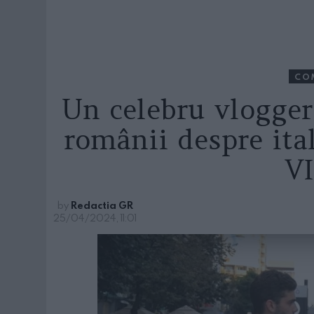
CO
Un celebru vlogger 
românii despre ital
V
by
Redactia GR
25/04/2024, 11:01