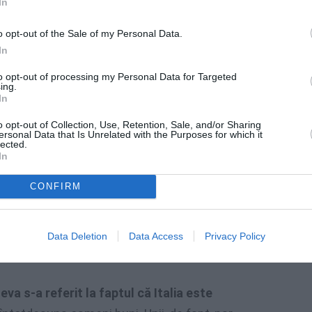
In
o opt-out of the Sale of my Personal Data.
In
to opt-out of processing my Personal Data for Targeted
ing.
In
o opt-out of Collection, Use, Retention, Sale, and/or Sharing
ersonal Data that Is Unrelated with the Purposes for which it
lected.
In
 altă persoană a întrebat
cum este posibil să
ori pe zi
. Potrivit unei fete care lucrează ca
CONFIRM
e română,
cafeaua italiană este prea prăjită.
u, prima câștigătoare a concursului Bake
Data Deletion
Data Access
Privacy Policy
eva s-a referit la faptul că Italia este