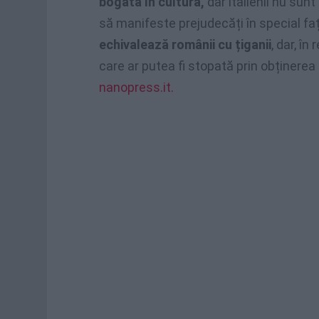
bogată în cultură,
dar italienii nu sunt
să manifeste prejudecăți în special f
echivalează românii cu țiganii
, dar, în
care ar putea fi stopată prin obținerea 
nanopress.it.