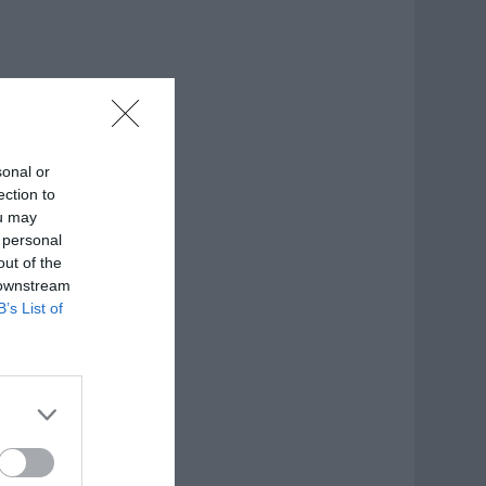
sonal or
ection to
ou may
 personal
out of the
 downstream
B’s List of