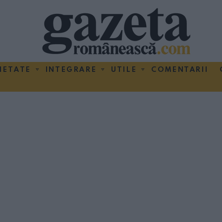
IETATE
INTEGRARE
UTILE
COMENTARII