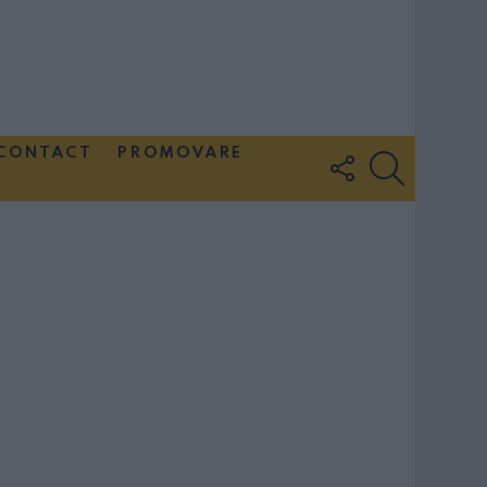
CONTACT
PROMOVARE
FOLLOW
SEARCH
US
Couple Photoshoot Paris