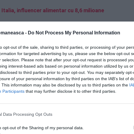
talia, influencer alimentar cu 8,6 milioane
omaneasca -
Do Not Process My Personal Information
te de un român
vloggerului italian
a fost
 Romei sunt atât de aglomerate. Atât de
to opt-out of the sale, sharing to third parties, or processing of your per
 bicicleta. O altă fată a întrebat de ce
formation for targeted advertising by us, please use the below opt-out s
r selection. Please note that after your opt-out request is processed y
nile? Și încă una: de ce voi, italienii,
eing interest-based ads based on personal information utilized by us or
disclosed to third parties prior to your opt-out. You may separately opt-
losure of your personal information by third parties on the IAB’s list of
. This information may also be disclosed by us to third parties on the
IA
Participants
that may further disclose it to other third parties.
l Data Processing Opt Outs
o opt-out of the Sharing of my personal data.