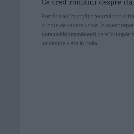
Ce cred românii despre ita
Românii au îmbogățit țesutul social itali
puncte de vedere unice. În acest repo
comunității românești
care își împărtă
lor despre viața în Italia.