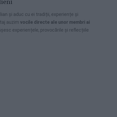
lieni
an și aduc cu ei tradiții, experiențe și
rtaj auzim
vocile directe ale unor membri ai
șesc experiențele, provocările și reflecțiile