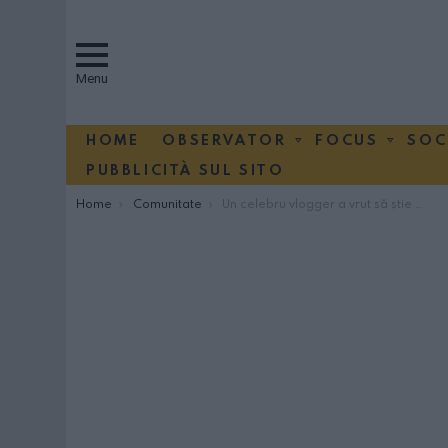
Menu
HOME
OBSERVATOR
FOCUS
SOC
PUBBLICITÀ SUL SITO
You are here:
Home
Comunitate
Un celebru vlogger a vrut să știe ce cred românii despre italieni. Iată ce-a aflat – VIDEO