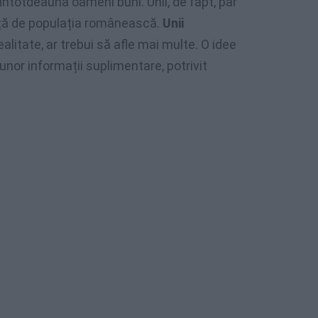
 întotdeauna oameni buni. Unii, de fapt, par
ață de populația românească.
Unii
 realitate, ar trebui să afle mai multe. O idee
unor informații suplimentare, potrivit