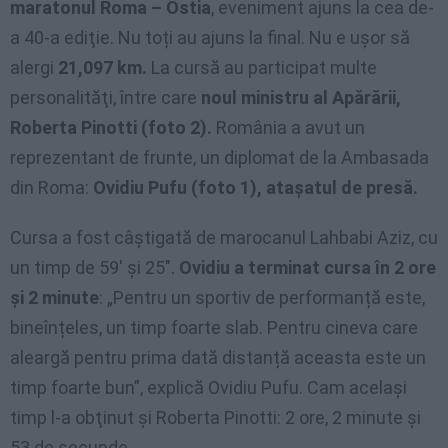
maratonul Roma – Ostia
, eveniment ajuns la cea de-
a 40-a ediţie. Nu toți au ajuns la final. Nu e ușor să
alergi
21,097 km.
La cursă au participat multe
personalităţi, între care
noul ministru al Apărării,
Roberta Pinotti (foto 2).
România a avut un
reprezentant de frunte, un diplomat de la Ambasada
din Roma:
Ovidiu Pufu (foto 1), ataşatul de presă.
Cursa a fost câştigată de marocanul Lahbabi Aziz, cu
un timp de 59′ şi 25″.
Ovidiu a terminat cursa în 2 ore
şi 2 minute
: „Pentru un sportiv de performanță este,
bineînțeles, un timp foarte slab. Pentru cineva care
aleargă pentru prima dată distanță aceasta este un
timp foarte bun”, explică Ovidiu Pufu. Cam acelaşi
timp l-a obţinut şi Roberta Pinotti: 2 ore, 2 minute şi
53 de secunde.