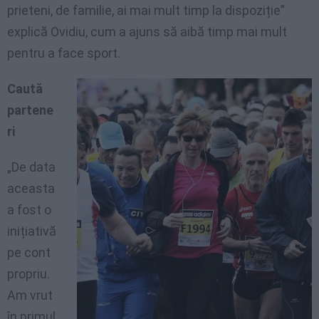
prieteni, de familie, ai mai mult timp la dispoziție”
explică Ovidiu, cum a ajuns să aibă timp mai mult
pentru a face sport.
Caută
partene
ri
„De data
aceasta
a fost o
inițiativă
pe cont
propriu.
Am vrut
în primul