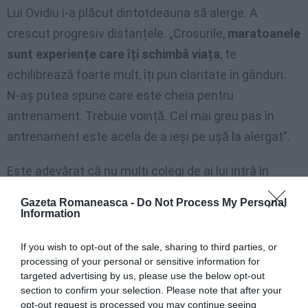
Lui Ovidiu i-a plăcut dintotdeauna să alerge. A
crescut progresiv distanțele. „Crosurile,
maratoanele
sunt experiențe care îți schimbă viața
, te
echilibrează foarte mult, îți pun claritate în gânduri.
N-aș putea spune care este cheia pentru
antrenament. Trebuie voință. Cel mai greu pas în
antrenament este acela de a ieși pe ușă la alergat”.
Este adevărat că nu mulți colegi de ai lui intră în
astfel de competiții, mai ales atunci când sunt pe
Gazeta Romaneasca -
Do Not Process My Personal
teritoriul altei țări.
Information
„Sunt momente în care îți spui gata nu mai pot, mă
If you wish to opt-out of the sale, sharing to third parties, or
processing of your personal or sensitive information for
lasă genunchiul, mă lasă șoldurile, mă lasă respirația.
targeted advertising by us, please use the below opt-out
Probabil că prima dată când simți lucrurile astea te
section to confirm your selection. Please note that after your
opt-out request is processed you may continue seeing