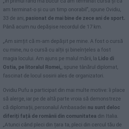
„În primul rând mă bucur că am terminat cursa și că
am terminat-o și cu un timp onorabil”, spune Ovidiu,
33 de ani,
pasionat de mai bine de zece ani de sport.
Până acum nu depășise recordul de 17 km.
„Am simțit că m-am depășit pe mine. A fost o cursă
cu mine, nu o cursă cu alții și bineînțeles a fost
magia locului. Am ajuns pe malul mării, la
Lido di
Ostia, pe litoralul Romei
„, spune tânărul diplomat,
fascinat de locul sosirii ales de organizatori.
Ovidiu Pufu a participat din mai multe motive: îi place
să alerge, iar pe de altă parte vroia să demonstreze
că diplomații, personalul Ambasadei
nu sunt deloc
diferiți față de românii din comunitatea
din Italia.
„Atunci când pleci din țara ta, pleci din cercul tău de