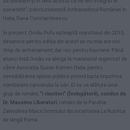
să dovedim și în felul acesta că ne-am integrat în
societate”, concluzionează Ambasadorul României în
Italia, Dana Constantinescu.
În prezent, Ovidiu Pufu așteaptă maratonul din 2015,
deoarece pentru ediția din acest an nu mai are nici
timp de antrenament, dar nici pentru înscriere. Până
atunci însă Ovidiu va alerga la maratonul organizat de
către Asociația Susan Komen Italia, pentru
sensibilizarea opiniei publice privind lupta împotriva
combaterii cancerului la sân. El se va alătura unui
grup de români,
”I vincitori” (Învingătorii), condus de
Dr. Massimo Liberatori
, români de la Parohia
Zamislirea Maicii Domnului din localitatea La Rustica
de lângă Roma.