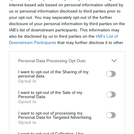
oprești, însă după ce ai trecut odată prin aceste stări
interest-based ads based on personal information utilized by
îți dai seama că este un obstacol peste care poți
us or personal information disclosed to third parties prior to
trece.
Te poți gândi la lucrurile care te motivează cu
your opt-out. You may separately opt-out of the further
disclosure of your personal information by third parties on the
adevărat
: la partenerul de viață, la prietenii care te
IAB’s list of downstream participants. This information may
așteaptă la linia de sosire și mai ales în Italia faptul
also be disclosed by us to third parties on the
IAB’s List of
Downstream Participants
that may further disclose it to other
că sunt un român de aici care a participat la acest
third parties.
semi-maraton istoric de altfel și că sunt un român
Personal Data Processing Opt Outs
care l-a terminat cu bine”, spune mulțumit Ovidiu, la
mai puțin de jumătate de oră după finalul cursei.
I want to opt-out of the Sharing of my
personal data.
Opted In
I want to opt-out of the Sale of my
Personal Data.
Opted In
I want to opt-out of processing my
Personal Data for Targeted Advertising.
Opted In
I want to opt-out of Collection, Use,