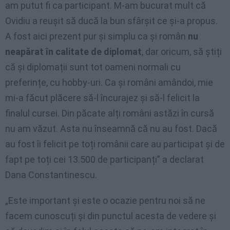
am putut fi ca participant. M-am bucurat mult că
Ovidiu a reușit să ducă la bun sfârșit ce și-a propus.
A fost aici prezent pur și simplu ca și român
nu
neapărat în calitate de diplomat
, dar oricum, să știți
că și diplomații sunt tot oameni normali cu
preferințe, cu hobby-uri. Ca și români amândoi, mie
mi-a făcut plăcere să-l încurajez și să-l felicit la
finalul cursei. Din păcate alți români astăzi în cursă
nu am văzut. Asta nu înseamnă că nu au fost. Dacă
au fost îi felicit pe toți românii care au participat și de
fapt pe toți cei 13.500 de participanți” a declarat
Dana Constantinescu.
„Este important și este o ocazie pentru noi să ne
facem cunoscuți și din punctul acesta de vedere și