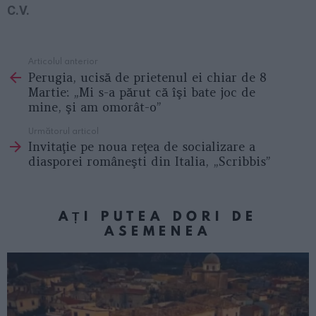
C.V.
Articolul anterior
See
Perugia, ucisă de prietenul ei chiar de 8
more
Martie: „Mi s-a părut că îşi bate joc de
mine, şi am omorât-o”
Următorul articol
Invitaţie pe noua reţea de socializare a
diasporei româneşti din Italia, „Scribbis”
AȚI PUTEA DORI DE
ASEMENEA