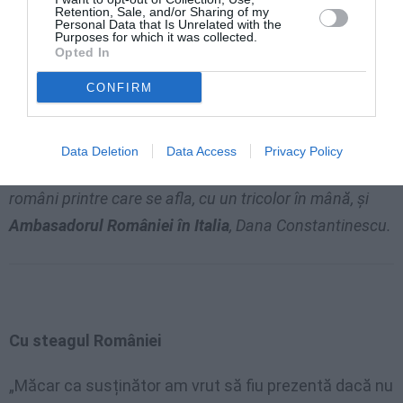
Retention, Sale, and/or Sharing of my
Personal Data that Is Unrelated with the
Purposes for which it was collected.
Opted In
CONFIRM
Data Deletion
Data Access
Privacy Policy
La linia de sosire il așteptau pe Ovidiu un grup de
români printre care se afla, cu un tricolor în mână, și
Ambasadorul României în Italia
, Dana Constantinescu.
Cu steagul României
„Măcar ca susținător am vrut să fiu prezentă dacă nu