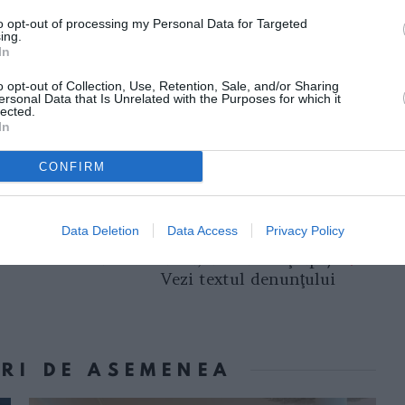
ndiţiile impuse de Primăria din Verona prin
to opt-out of processing my Personal Data for Targeted
ing.
 15 decembrie 2009, a solicitat sprijinul
In
obţinerea terenului în numele statului
o opt-out of Collection, Use, Retention, Sale, and/or Sharing
iziţie fiind astfel obţinut.
ersonal Data that Is Unrelated with the Purposes for which it
lected.
In
 ca reprezentant legal al MAE în această
CONFIRM
Data Deletion
Data Access
Privacy Policy
Următorul articol
Senatorul Badea, acuzat de ţeapă/
Vezi textul denunţului
ORI DE ASEMENEA