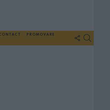
CONTACT
PROMOVARE
FOLLOW
SEARCH
US
Couple Photoshoot Paris