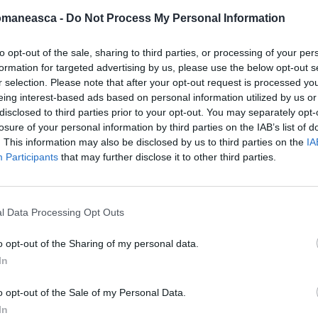
ră"
.
omaneasca -
Do Not Process My Personal Information
un lăcaş de cult şi o clădire cu destinaţie
to opt-out of the sale, sharing to third parties, or processing of your per
formation for targeted advertising by us, please use the below opt-out s
stenţă socială, mai relatează
Mediafax
.
r selection. Please note that after your opt-out request is processed y
eing interest-based ads based on personal information utilized by us or
disclosed to third parties prior to your opt-out. You may separately opt-
losure of your personal information by third parties on the IAB’s list of
. This information may also be disclosed by us to third parties on the
IA
Participants
that may further disclose it to other third parties.
l Data Processing Opt Outs
o opt-out of the Sharing of my personal data.
In
o opt-out of the Sale of my Personal Data.
arată că Patriarhia Română, la cererea
In