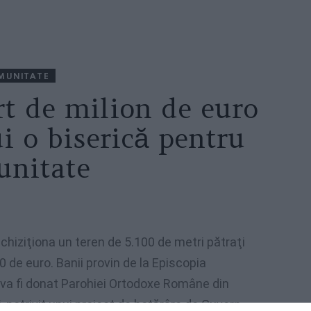
MUNITATE
t de milion de euro
i o biserică pentru
unitate
chiziţiona un teren de 5.100 de metri pătraţi
00 de euro. Banii provin de la Episcopia
l va fi donat Parohiei Ortodoxe Române din
, potrivit unui proiect de hotărâre de Guvern