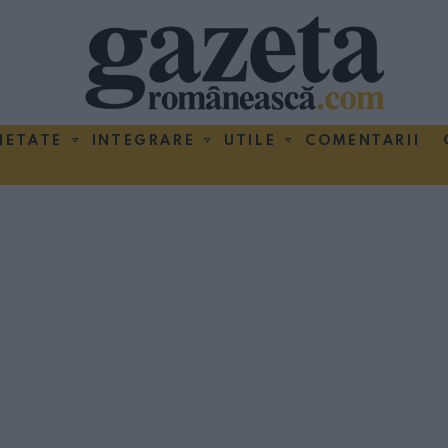
IETATE
INTEGRARE
UTILE
COMENTARII