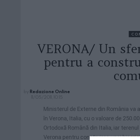
CO
VERONA/ Un sfer
pentru a constru
com
by
Redazione Online
11/05/2011, 10:15
Ministerul de Externe din România va a
în Verona, Italia, cu o valoare de 250.0
Ortodoxă Română din Italia, iar terenu
Verona pentru construirea unei biserici