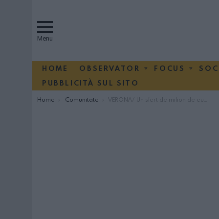
Menu
HOME
OBSERVATOR
FOCUS
SOC
PUBBLICITÀ SUL SITO
You are here:
Home
Comunitate
VERONA/ Un sfert de milion de euro pentru a construi o biserică pentru comunitate