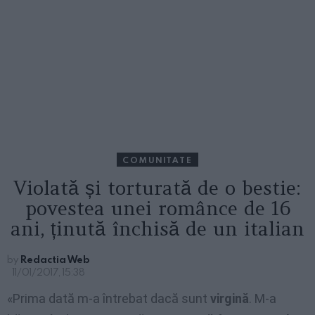
COMUNITATE
Violată și torturată de o bestie:
povestea unei românce de 16
ani, ținută închisă de un italian
by
Redactia Web
11/01/2017, 15:38
«Prima dată m-a întrebat dacă sunt
virgină
. M-a