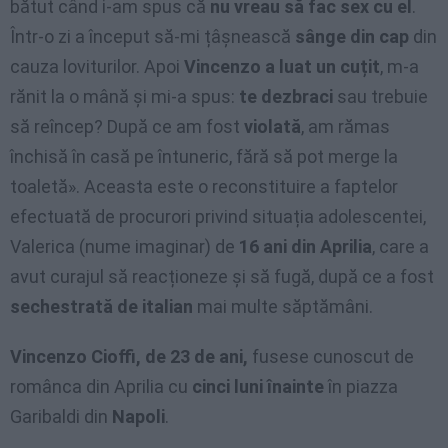
bătut când i-am spus că
nu vreau să fac sex cu el
.
Într-o zi a început să-mi țâșnească
sânge din cap
din
cauza loviturilor. Apoi
Vincenzo a luat un cuțit
, m-a
rănit la o mână și mi-a spus:
te dezbraci
sau trebuie
să reîncep? După ce am fost
violată
, am rămas
închisă în casă pe întuneric, fără să pot merge la
toaletă». Aceasta este o reconstituire a faptelor
efectuată de procurori privind situația adolescentei,
Valerica (nume imaginar) de
16 ani din Aprilia
, care a
avut curajul să reacționeze și să fugă, după ce a fost
sechestrată de italian
mai multe săptămâni.
Vincenzo Cioffi, de 23 de ani,
fusese cunoscut de
românca din Aprilia cu
cinci luni înainte
în piazza
Garibaldi din
Napoli
.