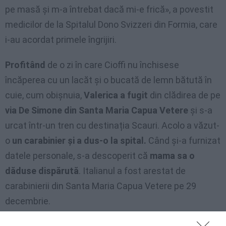
pe masă și m-a întrebat dacă mi-e frică», a povestit
medicilor de la Spitalul Dono Svizzeri din Formia, care
i-au acordat primele îngrijiri.
Profitând
de o zi în care Cioffi nu închisese
încăperea cu un lacăt și o bucată de lemn bătută în
cuie, cum obișnuia,
Valerica a fugit
din clădirea de pe
via De Simone din Santa Maria Capua Vetere
și s-a
urcat într-un tren cu destinația Scauri. Acolo a văzut-
o
un carabinier și a dus-o la spital.
Când și-a furnizat
datele personale, s-a descoperit că
mama sa o
dăduse dispărută
. Italianul a fost arestat de
carabinierii din Santa Maria Capua Vetere pe 29
decembrie.