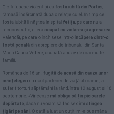
Cioffi fusese violent și cu
fosta iubită din Portici
,
rămasă însărcinată după o relație cu el. În timp ce
fosta iubită îi năștea la spital
fetița
, pe care nu a
recunoscut-o, el era
ocupat cu violarea și agresarea
Valericăi, pe care o închisese într-o
încăpere dintr-o
fostă școală
din apropiere de tribunalul din Santa
Maria Capua Vetere, ocupată abuziv de mai multe
familii.
Românca de 16 ani,
fugită de acasă din cauza unor
neînțelegeri
cu noul partener de viață al mamei, a
suferit torturi săptămâni la rând, între 12 august și 16
septembrie. «Vincenzo
mă obliga să țin picioarele
depărtate
, dacă nu voiam să fac sex îmi
stingea
țigări pe sâni.
O dată a luat un cuțit, mi-a pus mâna