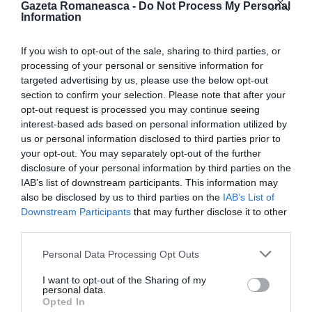
Adolescenta
va fi audiată în prezența unui psiholog
Gazeta Romaneasca -
Do Not Process My Personal
Information
pentru a se consolida cadrul probatoriu împotriva
italianului. Acesta este acuzat de sechestrare de
If you wish to opt-out of the sale, sharing to third parties, or
persoană și vătămare corporală gravă.
processing of your personal or sensitive information for
targeted advertising by us, please use the below opt-out
section to confirm your selection. Please note that after your
opt-out request is processed you may continue seeing
interest-based ads based on personal information utilized by
us or personal information disclosed to third parties prior to
your opt-out. You may separately opt-out of the further
disclosure of your personal information by third parties on the
IAB’s list of downstream participants. This information may
also be disclosed by us to third parties on the
IAB’s List of
Downstream Participants
that may further disclose it to other
third parties.
Personal Data Processing Opt Outs
CITEȘTE ȘI:
I want to opt-out of the Sharing of my
personal data.
Opted In
Doi frați italieni au ucis o româncă pentru 500 de