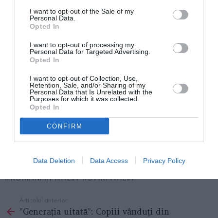
euro, 30 de ani de închisoare
I want to opt-out of the Sale of my
Personal Data.
Opted In
Româncă bătută și violată de soțul devenit
I want to opt-out of processing my
monstru din cauza jocurilor de noroc: ”Nu valorezi
Personal Data for Targeted Advertising.
Opted In
nimic, ești o nulitate”
I want to opt-out of Collection, Use,
Retention, Sale, and/or Sharing of my
Turistă violată lângă Colosseum, a fost arestat un
Personal Data that Is Unrelated with the
Purposes for which it was collected.
român de 40 de ani: Eduard Oprea voia să fugă din
Opted In
Italia
CONFIRM
Roma, italiancă maltratată şi violată 11 ani de
concubinul român
Data Deletion
Data Access
Privacy Policy
ROMANI IN ITALIA
STIRI ITALIA
Articolul anterior
See
”Generația uitată”: Copiii vânduți din
more