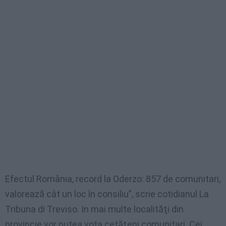
Efectul România, record la Oderzo: 857 de comunitari,
valorează cât un loc în consiliu”, scrie cotidianul La
Tribuna di Treviso. In mai multe localităţi din
provincie vor putea vota cetăţeni comunitari. Cei