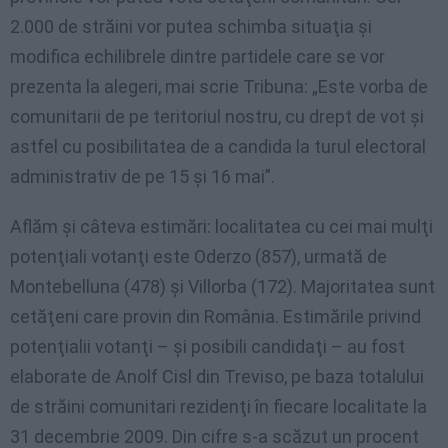
2.000 de străini vor putea schimba situaţia şi
modifica echilibrele dintre partidele care se vor
prezenta la alegeri, mai scrie Tribuna: „Este vorba de
comunitarii de pe teritoriul nostru, cu drept de vot şi
astfel cu posibilitatea de a candida la turul electoral
administrativ de pe 15 şi 16 mai”.
Aflăm şi câteva estimări: localitatea cu cei mai mulţi
potenţiali votanţi este Oderzo (857), urmată de
Montebelluna (478) şi Villorba (172). Majoritatea sunt
cetăţeni care provin din România. Estimările privind
potenţialii votanţi – şi posibili candidaţi – au fost
elaborate de Anolf Cisl din Treviso, pe baza totalului
de străini comunitari rezidenţi în fiecare localitate la
31 decembrie 2009. Din cifre s-a scăzut un procent