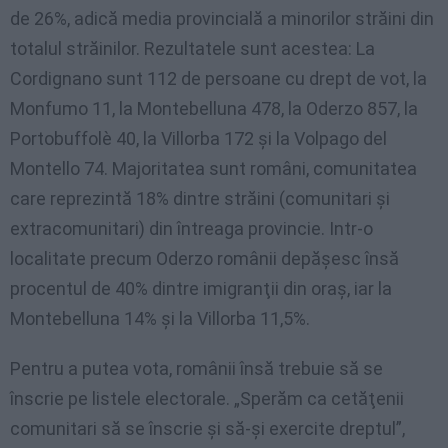
de 26%, adică media provincială a minorilor străini din
totalul străinilor. Rezultatele sunt acestea: La
Cordignano sunt 112 de persoane cu drept de vot, la
Monfumo 11, la Montebelluna 478, la Oderzo 857, la
Portobuffolè 40, la Villorba 172 şi la Volpago del
Montello 74. Majoritatea sunt români, comunitatea
care reprezintă 18% dintre străini (comunitari şi
extracomunitari) din întreaga provincie. Intr-o
localitate precum Oderzo românii depăşesc însă
procentul de 40% dintre imigranţii din oraş, iar la
Montebelluna 14% şi la Villorba 11,5%.
Pentru a putea vota, românii însă trebuie să se
înscrie pe listele electorale. „Sperăm ca cetăţenii
comunitari să se înscrie şi să-şi exercite dreptul”,