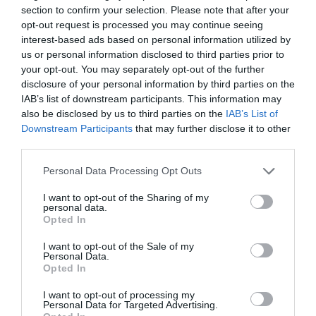
section to confirm your selection. Please note that after your
neocomunitari care sunt prezenţi în număr mare în
opt-out request is processed you may continue seeing
localitate, scrie şi Il Gazzettino. Este vorba în special
interest-based ads based on personal information utilized by
us or personal information disclosed to third parties prior to
de comunitatea română, care numără 1040 de
your opt-out. You may separately opt-out of the further
rezidenţi, şi de cetăţenii bulgari, aceştia din urmă în
disclosure of your personal information by third parties on the
IAB’s list of downstream participants. This information may
număr mai mic. Biroul Electoral, coordonat de Silvano
also be disclosed by us to third parties on the
IAB’s List of
Fadel, lucrează deja de câteva săptămâni pentru a
Downstream Participants
that may further disclose it to other
porni maşinăria electorală. „Am retipărit legitimaţiile
third parties.
electorale ale tuturor alegătorilor – explică Fadel. Un
Personal Data Processing Opt Outs
fapt interesant este reprezentat de invitaţia făcută
I want to opt-out of the Sharing of my
cetăţenilor comunitari de a prezenta cerere specială
personal data.
Opted In
pentru înscrierea pe listele pentru alegerea
I want to opt-out of the Sale of my
primarului”.
Personal Data.
Opted In
Naţionalitatea română este de departe cea mai
I want to opt-out of processing my
semnificativă din oraş. Sosirea românilor a cunoscut
Personal Data for Targeted Advertising.