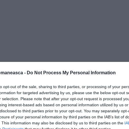
omaneasca -
Do Not Process My Personal Information
to opt-out of the sale, sharing to third parties, or processing of your per
i)
au fost evacuați, respectându-se
formation for targeted advertising by us, please use the below opt-out s
ici o problemă. Există
trei răniți în stare de
r selection. Please note that after your opt-out request is processed y
eing interest-based ads based on personal information utilized by us or
soane.
disclosed to third parties prior to your opt-out. You may separately opt-
losure of your personal information by third parties on the IAB’s list of
u raportat probleme la trenul de aterizare
. This information may also be disclosed by us to third parties on the
IA