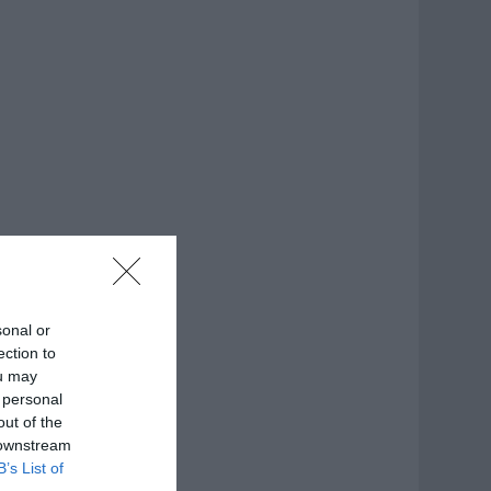
sonal or
ection to
ou may
 personal
out of the
 downstream
B’s List of