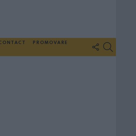
CONTACT
PROMOVARE
FOLLOW
SEARCH
US
Couple Photoshoot Paris