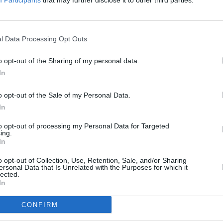
Participants
that may further disclose it to other third parties.
de urgență folosind doar un motor și
.
l Data Processing Opt Outs
e partea dreaptă.
Pista este inutilizabilă în
idor este închis. Avionul venea de la
o opt-out of the Sharing of my personal data.
rimul aeroport ca importanță al Romei.
In
o opt-out of the Sale of my Personal Data.
In
 nu a fost necesar transportul lor la spital.
to opt-out of processing my Personal Data for Targeted
ing.
ate de către Poliția de Frontieră. Toți
In
o zonă separată a aeroportului pentru
o opt-out of Collection, Use, Retention, Sale, and/or Sharing
ersonal Data that Is Unrelated with the Purposes for which it
lected.
In
rului a deschis imediat o i
nvestigație
CONFIRM
tul din această dimineață. ANSV a trimis la
entru a colecta probe utile din prima