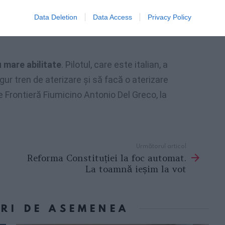
Data Deletion
Data Access
Privacy Policy
 mare abilitate
. Pilotul, care este italian, a
gur tren de aterizare și să facă o aterizare
 de Frontieră Fiumicino Antonio Del Greco, la
Următorul articol
Reforma Constituției la foc automat.
La toamnă ieșim la vot
ORI DE ASEMENEA