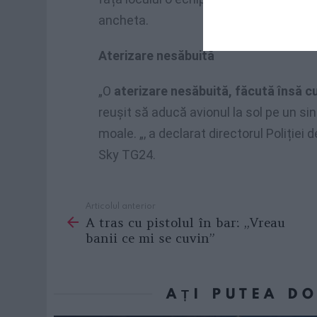
ancheta.
Aterizare nesăbuită
„O
aterizare nesăbuită, făcută însă cu
reușit să aducă avionul la sol pe un sin
moale. „, a declarat directorul Poliției
Sky TG24.
Articolul anterior
See
A tras cu pistolul în bar: „Vreau
more
banii ce mi se cuvin”
AȚI PUTEA D