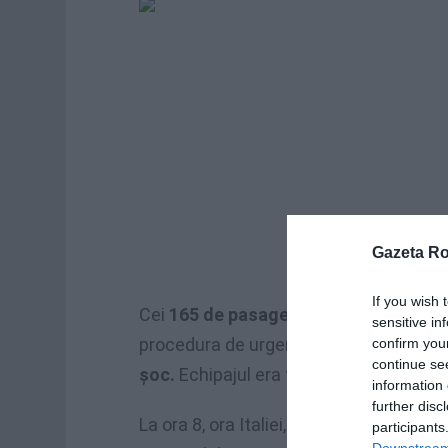
Gazeta R
If you wish 
Cei
165 de pasageri (inclusiv trei copi
sensitive in
procedura de urgență efectuată fără n
confirm you
continue se
șoc.
Echipajul era format din șase per
information 
further disc
La ora 8, ora Italiei, pilotii avionului a
participants