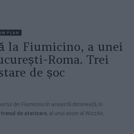
IM PLAN
ă la Fiumicino, a unei
ucurești-Roma. Trei
 stare de șoc
ortul din Fiumicino în această dimineață, în
trenul de aterizare
, al unui avion al WizzAir,