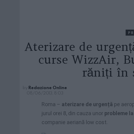
PR
Aterizare de urgenț
curse WizzAir, B
răniți în
by
Redazione Online
08/06/2013, 8:03
Roma –
aterizare de urgență
pe aerop
jurul orei 8, din cauza unor
probleme la 
companie aeriană low cost.