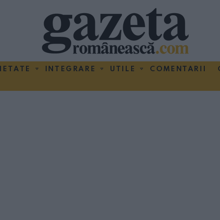
IETATE
INTEGRARE
UTILE
COMENTARII