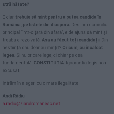
străinătate?
E clar,
trebuie să mint pentru a putea candida în
România, pe listele din diaspora.
Deși am domiciliul
principal ”într-o țară din afară”, e de ajuns să mint și
treaba e rezolvată.
Așa au făcut toți candidații
. Din
neștiință sau doar au mințit?
Oricum, au încălcat
legea.
Și nu oricare lege, ci chiar pe cea
fundamentală:
CONSTITUȚIA
. Ignorantia legis non
excusat.
Intrăm în alegeri cu o mare ilegalitate.
Andi Rădiu
a.radiu@ziarulromanesc.net