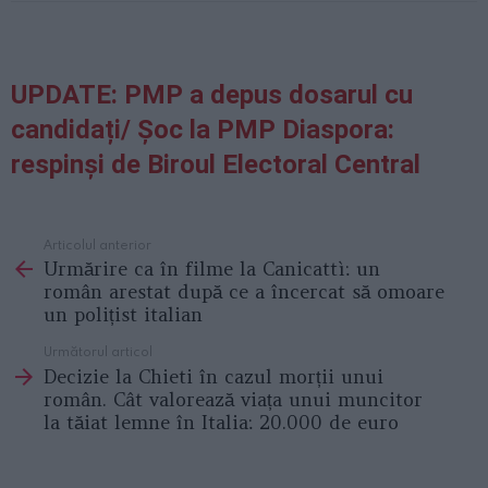
UPDATE: PMP a depus dosarul cu
candidați/ Șoc la PMP Diaspora:
respinși de Biroul Electoral Central
Articolul anterior
See
Urmărire ca în filme la Canicattì: un
more
român arestat după ce a încercat să omoare
un polițist italian
Următorul articol
Decizie la Chieti în cazul morții unui
român. Cât valorează viața unui muncitor
la tăiat lemne în Italia: 20.000 de euro