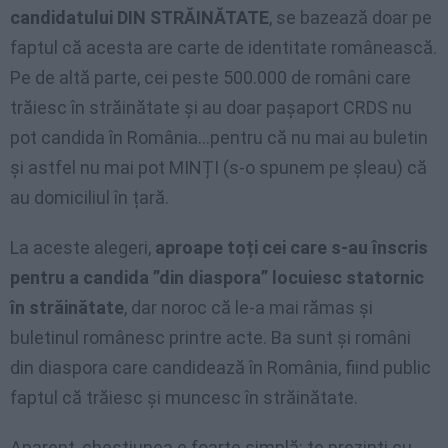
candidatului DIN STRĂINĂTATE
, se bazează doar pe
faptul că acesta are carte de identitate românească.
Pe de altă parte, cei peste 500.000 de români care
trăiesc în străinătate și au doar pașaport CRDS nu
pot candida în România…pentru că nu mai au buletin
și astfel nu mai pot MINȚI (s-o spunem pe șleau) că
au domiciliul în țară.
La aceste alegeri,
aproape toți cei care s-au înscris
pentru a candida ”din diaspora” locuiesc statornic
în străinătate
, dar noroc că le-a mai rămas și
buletinul românesc printre acte. Ba sunt și români
din diaspora care candidează în România, fiind public
faptul că trăiesc și muncesc în străinătate.
Aparent, chestiunea e foarte simplă: te prezinți cu