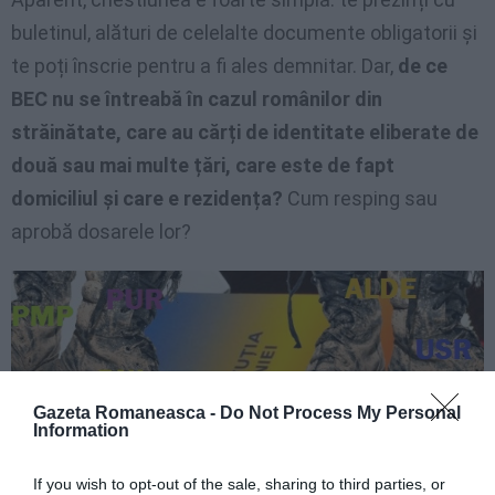
buletinul, alături de celelalte documente obligatorii și
te poți înscrie pentru a fi ales demnitar. Dar,
de ce
BEC nu se întreabă în cazul românilor din
străinătate, care au cărți de identitate eliberate de
două sau mai multe țări, care este de fapt
domiciliul și care e rezidența?
Cum resping sau
aprobă dosarele lor?
Gazeta Romaneasca -
Do Not Process My Personal
Information
If you wish to opt-out of the sale, sharing to third parties, or