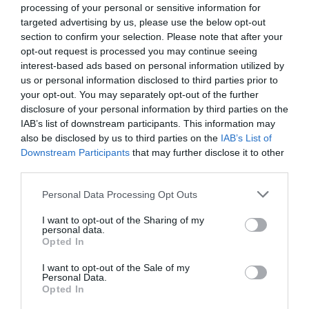
processing of your personal or sensitive information for
targeted advertising by us, please use the below opt-out
section to confirm your selection. Please note that after your
opt-out request is processed you may continue seeing
Am pus mâna pe telefon și
am sunat la BEC…
interest-based ads based on personal information utilized by
– ”Bună ziua, vreau să candidez la alegerile
us or personal information disclosed to third parties prior to
your opt-out. You may separately opt-out of the further
parlamentare și aș dori să știu dacă am nevoie de
disclosure of your personal information by third parties on the
carte de identitate românească sau e de ajuns
IAB’s list of downstream participants. This information may
pașaportul CRDS”, întreb eu.
also be disclosed by us to third parties on the
IAB’s List of
Downstream Participants
that may further disclose it to other
–
”Vă răspund fără ezitare”, îmi spune o voce gravă,
third parties.
”doar cetățenii cu domiciliul în România pot candida, e
Personal Data Processing Opt Outs
scris în art.16 din Constituție.”
I want to opt-out of the Sharing of my
– ”Aș vrea să vă prezint cazul meu, se poate?”.
personal data.
–
”Spuneți”, îmi răspunde ușor iritat funcționarul.
Opted In
– ”Eu am cărți de identitate eliberate și în România și
I want to opt-out of the Sale of my
Personal Data.
în Italia. Pot să mă prezint cu cea românească, chiar
Opted In
dacă locuiesc în Italia”.