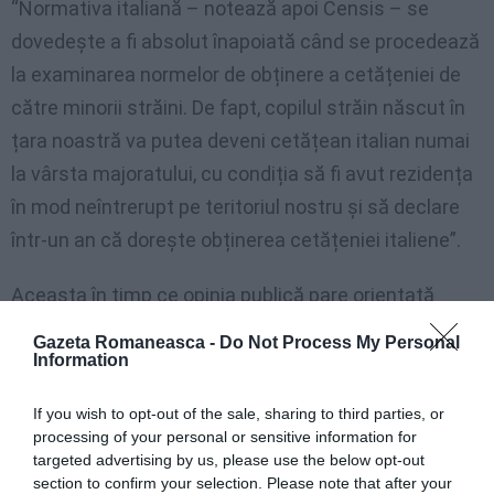
“Normativa italiană – notează apoi Censis – se
dovedește a fi absolut înapoiată când se procedează
la examinarea normelor de obținere a cetățeniei de
către minorii străini. De fapt, copilul străin născut în
țara noastră va putea deveni cetățean italian numai
la vârsta majoratului, cu condiția să fi avut rezidența
în mod neîntrerupt pe teritoriul nostru și să declare
într-un an că dorește obținerea cetățeniei italiene”.
Aceasta în timp ce opinia publică pare orientată
înspre o abordare mai lejeră și favorabilă
Gazeta Romaneasca -
Do Not Process My Personal
recunoașterii principiului ius soli: 72,1% dintre italieni
Information
se declară în favoarea recunoașterii cetățeniei
If you wish to opt-out of the sale, sharing to third parties, or
pentru fiii imigranților născuți în Italia. Cu toate
processing of your personal or sensitive information for
acestea, subliniază raportul, “imboldul către o
targeted advertising by us, please use the below opt-out
section to confirm your selection. Please note that after your
reînnoire care vine din partea opiniei publice nu