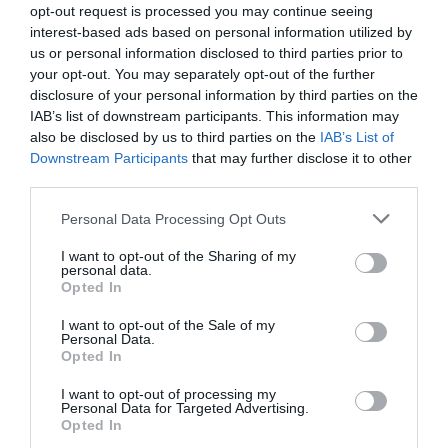
opt-out request is processed you may continue seeing
găsește răspuns în plan politic. În acest moment zac
interest-based ads based on personal information utilized by
us or personal information disclosed to third parties prior to
în Parlament nenumărate propuneri de lege în acest
your opt-out. You may separately opt-out of the further
sens.”
disclosure of your personal information by third parties on the
IAB’s list of downstream participants. This information may
also be disclosed by us to third parties on the
IAB’s List of
Downstream Participants
that may further disclose it to other
Articolul anterior
See
third parties.
Arestați pentru furtul unui sfinx egiptean
more
Următorul articol
Personal Data Processing Opt Outs
William Brînză şi-a dat demisia din funcţia
I want to opt-out of the Sharing of my
de preşedinte ARD Diaspora
personal data.
Opted In
I want to opt-out of the Sale of my
AȚI PUTEA DORI DE
Personal Data.
ASEMENEA
Opted In
I want to opt-out of processing my
Personal Data for Targeted Advertising.
Opted In