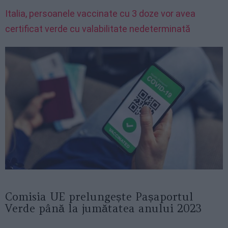
Italia, persoanele vaccinate cu 3 doze vor avea
certificat verde cu valabilitate nedeterminată
Comisia UE prelungește Pașaportul
Verde până la jumătatea anului 2023