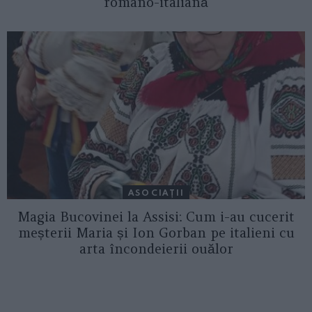
româno-italiană
ASOCIAŢII
Magia Bucovinei la Assisi: Cum i-au cucerit
meșterii Maria și Ion Gorban pe italieni cu
arta încondeierii ouălor