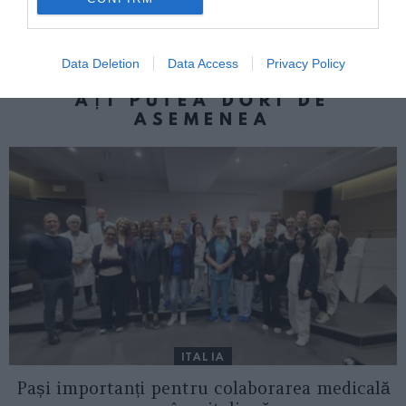
Preot italian, condamnat la șapte ani de
închisoare, a șantajat un fost episcop
Data Deletion
Data Access
Privacy Policy
AȚI PUTEA DORI DE
ASEMENEA
ITALIA
Pași importanți pentru colaborarea medicală