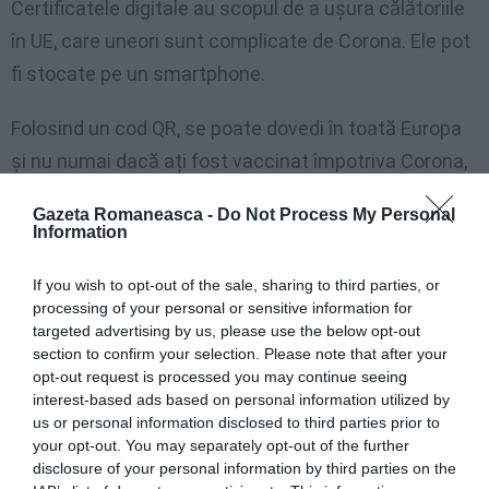
Certificatele digitale au scopul de a ușura călătoriile
în UE, care uneori sunt complicate de Corona. Ele pot
fi stocate pe un smartphone.
Folosind un cod QR, se poate dovedi în toată Europa
și nu numai dacă ați fost vaccinat împotriva Corona,
v-ați recuperat recent de la o infecție sau tocmai ați
Gazeta Romaneasca -
Do Not Process My Personal
fost testat pentru virus.
Information
Regulile sunt în vigoare din 30 iunie 2021. Ele ar expira
If you wish to opt-out of the sale, sharing to third parties, or
processing of your personal or sensitive information for
de fapt pe 30 iunie a acestui an. Potrivit Comisiei UE,
targeted advertising by us, please use the below opt-out
prelungirea este necesară din cauza situației de
section to confirm your selection. Please note that after your
opt-out request is processed you may continue seeing
pandemie.
interest-based ads based on personal information utilized by
us or personal information disclosed to third parties prior to
your opt-out. You may separately opt-out of the further
Comisia UE propune modificări la
disclosure of your personal information by third parties on the
Pașaportul Verde