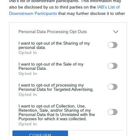
IAB’s list of downstream participants. This information may
also be disclosed by us to third parties on the
IAB’s List of
În plus, Comisia UE propune și modificări. În viitor, ar
Downstream Participants
that may further disclose it to other
third parties.
trebui să se asigure că dovada vaccinărilor de rapel
poate fi prezentată în mod clar și că pot fi eliberate
Personal Data Processing Opt Outs
certificate pentru persoanele care participă la
I want to opt-out of the Sharing of my
testele clinice pentru vaccinuri.
personal data.
Opted In
Abia în această săptămână au fost standardizate
I want to opt-out of the Sale of my
Personal Data.
regulile de valabilitate pentru Pașaportul Verde în
Opted In
toată Europa.
I want to opt-out of processing my
Personal Data for Targeted Advertising.
Opted In
STIRI DIASPORA
STIRI ITALIA
I want to opt-out of Collection, Use,
Articolul anterior
See
Retention, Sale, and/or Sharing of my
Personal Data that Is Unrelated with the
Decret italian Covid, românii vaccinați de 6
more
Purposes for which it was collected.
luni care vin în Italia au nevoie de test
Opted In
Următorul articol
CONFIRM