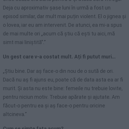
Deja cu aproximativ șase luni în urmă a fost un
episod similar, dar mult mai puțin violent. El o jignea și
o lovea, iar eu am intervenit. De atunci, ea mi-a spus
de mai multe ori „acum că știu că ești tu aici, mă
simt mai liniștită”.”
Un gest care v-a costat mult. Ați fi putut muri…
„Știu bine. Dar aș face-o din nou de o sută de ori.
Dacă nu aș fi ajuns eu, poate că de data asta ea ar fi
murit. Și asta nu este bine: femeile nu trebuie lovite,
pentru niciun motiv. Trebuie apărate și ajutate. Am
făcut-o pentru ea și aș face-o pentru oricine
altcineva.”
Cum se simte fata acum?