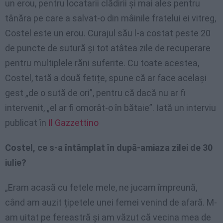
un erou, pentru locatarii clădirii și mai ales pentru
tânăra pe care a salvat-o din mâinile fratelui ei vitreg,
Costel este un erou. Curajul său l-a costat peste 20
de puncte de sutură și tot atâtea zile de recuperare
pentru multiplele răni suferite. Cu toate acestea,
Costel, tată a două fetițe, spune că ar face același
gest „de o sută de ori”, pentru că dacă nu ar fi
intervenit, „el ar fi omorât-o în bătaie”. Iată un interviu
publicat în
Il Gazzettino
Costel, ce s-a întâmplat în după-amiaza zilei de 30
iulie?
„Eram acasă cu fetele mele, ne jucam împreună,
când am auzit țipetele unei femei venind de afară. M-
am uitat pe fereastră și am văzut că vecina mea de