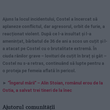
Ajuns la locul incidentului, Costel a încercat să
aplaneze conflictul, dar agresorul, orbit de furie, a
reacționat violent. După ce l-a insultat și l-a
amenințat, bărbatul de 36 de ani a scos un cuțit și l-
a atacat pe Costel cu o brutalitate extremă. În
ciuda rănilor grave – lovituri de cuțit în braț și gât –
Costel nu s-a retras, continuând să lupte pentru a
o proteja pe femeia aflată în pericol.
►
”Îngerul mării” – Alin Stoian, românul erou de la
Ostia, a salvat trei tineri de la înec
Ajutorul comunității