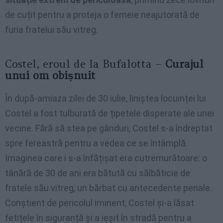
de cuțit pentru a proteja o femeie neajutorată de
furia fratelui său vitreg.
Costel, eroul de la Bufalotta –
Curajul
unui om obișnuit
În după-amiaza zilei de 30 iulie, liniștea locuinței lui
Costel a fost tulburată de țipetele disperate ale unei
vecine. Fără să stea pe gânduri, Costel s-a îndreptat
spre fereastră pentru a vedea ce se întâmplă.
Imaginea care i s-a înfățișat era cutremurătoare: o
tânără de 30 de ani era bătută cu sălbăticie de
fratele său vitreg, un bărbat cu antecedente penale.
Conștient de pericolul iminent, Costel și-a lăsat
fetițele în siguranță și a ieșit în stradă pentru a