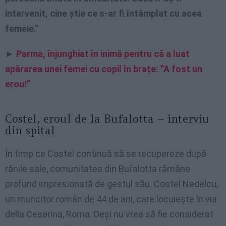
intervenit, cine știe ce s-ar fi întâmplat cu acea
femeie.”
►
Parma, înjunghiat în inimă pentru că a luat
apărarea unei femei cu copil în brațe: ”A fost un
erou!”
Costel, eroul de la Bufalotta – interviu
din spital
În timp ce Costel continuă să se recupereze după
rănile sale, comunitatea din Bufalotta rămâne
profund impresionată de gestul său. Costel Nedelcu,
un muncitor român de 44 de ani, care locuiește în via
della Cesarina, Roma. Deși nu vrea să fie considerat