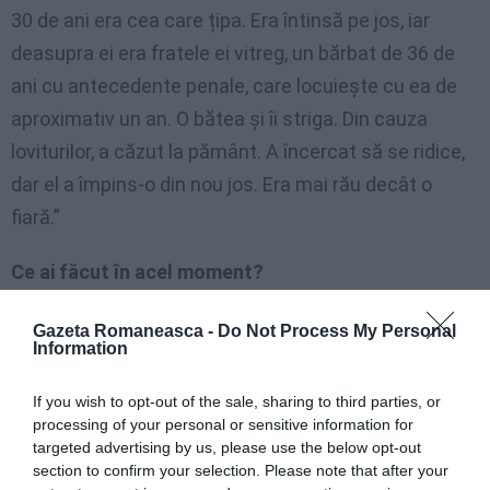
30 de ani era cea care țipa. Era întinsă pe jos, iar
deasupra ei era fratele ei vitreg, un bărbat de 36 de
ani cu antecedente penale, care locuiește cu ea de
aproximativ un an. O bătea și îi striga. Din cauza
loviturilor, a căzut la pământ. A încercat să se ridice,
dar el a împins-o din nou jos. Era mai rău decât o
fiară.”
Ce ai făcut în acel moment?
„Le-am spus fetelor mele să se închidă în casă și m-
Gazeta Romaneasca -
Do Not Process My Personal
Information
am repezit afară să o ajut. De îndată ce am ajuns
acolo, fratele vitreg a început să mă insulte,
If you wish to opt-out of the sale, sharing to third parties, or
spunându-mi cuvinte de neimaginat. Am încercat să-
processing of your personal or sensitive information for
targeted advertising by us, please use the below opt-out
l calmez, dar fără succes: continua să o lovească pe
section to confirm your selection. Please note that after your