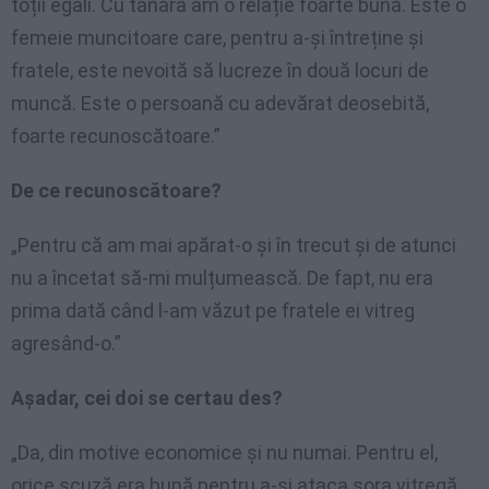
toții egali. Cu tânăra am o relație foarte bună. Este o
femeie muncitoare care, pentru a-și întreține și
fratele, este nevoită să lucreze în două locuri de
muncă. Este o persoană cu adevărat deosebită,
foarte recunoscătoare.”
De ce recunoscătoare?
„Pentru că am mai apărat-o și în trecut și de atunci
nu a încetat să-mi mulțumească. De fapt, nu era
prima dată când l-am văzut pe fratele ei vitreg
agresând-o.”
Așadar, cei doi se certau des?
„Da, din motive economice și nu numai. Pentru el,
orice scuză era bună pentru a-și ataca sora vitregă.