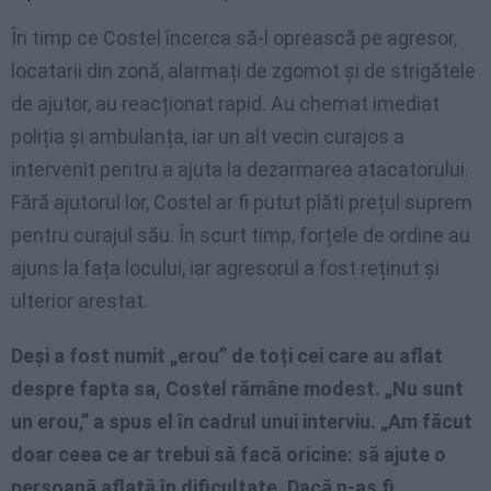
În timp ce Costel încerca să-l oprească pe agresor,
locatarii din zonă, alarmați de zgomot și de strigătele
de ajutor, au reacționat rapid. Au chemat imediat
poliția și ambulanța, iar un alt vecin curajos a
intervenit pentru a ajuta la dezarmarea atacatorului.
Fără ajutorul lor, Costel ar fi putut plăti prețul suprem
pentru curajul său. În scurt timp, forțele de ordine au
ajuns la fața locului, iar agresorul a fost reținut și
ulterior arestat.
Deși a fost numit „erou” de toți cei care au aflat
despre fapta sa, Costel rămâne modest. „Nu sunt
un erou,” a spus el în cadrul unui interviu. „Am făcut
doar ceea ce ar trebui să facă oricine: să ajute o
persoană aflată în dificultate. Dacă n-aș fi