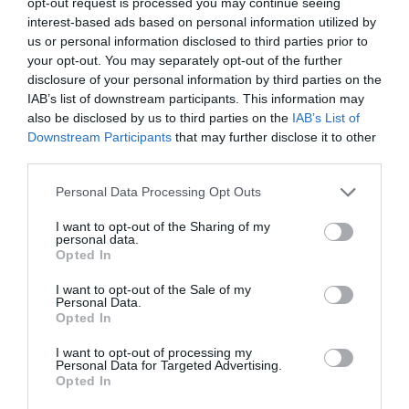
fată. Îmi spunea „e sora mea și tu trebuie să-ți vezi
opt-out request is processed you may continue seeing
interest-based ads based on personal information utilized by
de treburile tale”. Eu i-am spus că este o femeie și nu
us or personal information disclosed to third parties prior to
are dreptul să o atingă, dar nu a contat. Continua.”
your opt-out. You may separately opt-out of the further
disclosure of your personal information by third parties on the
IAB’s list of downstream participants. This information may
►
„Mulțumesc că mi-ai salvat mama” Erou român în
also be disclosed by us to third parties on the
IAB’s List of
Toscana, riscându-și viața, a salvat dintr-un
Downstream Participants
that may further disclose it to other
incendiu o bătrână italiană de 85 de ani
third parties.
Personal Data Processing Opt Outs
Și apoi?
I want to opt-out of the Sharing of my
personal data.
„În acel moment am încercat să-l opresc, ținându-i
Opted In
mâinile, dar imediat ce m-am apropiat, mi-a dat un
I want to opt-out of the Sale of my
pumn. Am încercat să-l opresc, dar el continua să mă
Personal Data.
Opted In
lovească. A scos un cuțit din buzunar și a început să
I want to opt-out of processing my
mă înjunghie. Mai întâi în braț, apoi și în gât. M-a lovit
Personal Data for Targeted Advertising.
Opted In
de cel puțin zece ori.”