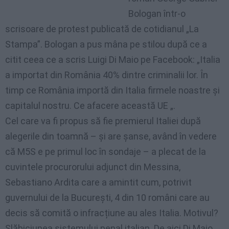
Bologan într-o
scrisoare de protest publicată de cotidianul „La
Stampa”. Bologan a pus mâna pe stilou după ce a
citit ceea ce a scris Luigi Di Maio pe Facebook: „Italia
a importat din România 40% dintre criminalii lor. În
timp ce România importă din Italia firmele noastre și
capitalul nostru. Ce afacere această UE „.
Cel care va fi propus să fie premierul Italiei după
alegerile din toamnă – și are șanse, având în vedere
că M5S e pe primul loc în sondaje – a plecat de la
cuvintele procurorului adjunct din Messina,
Sebastiano Ardita care a amintit cum, potrivit
guvernului de la București, 4 din 10 români care au
decis să comită o infracțiune au ales Italia. Motivul?
Slăbiciunea sistemului penal italian. De aici Di Maio