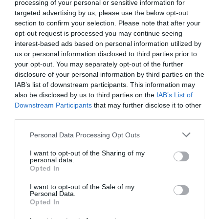
să mă îndoiesc de această declarație „.
processing of your personal or sensitive information for
targeted advertising by us, please use the below opt-out
Nu este prima oară când România este considerată
section to confirm your selection. Please note that after your
sursă de infractori care vin în Italia. Cu patru ani în
opt-out request is processed you may continue seeing
urmă, “Il Giornale” scria același lucru: “Noi vă
interest-based ads based on personal information utilized by
us or personal information disclosed to third parties prior to
trimitem întreprinzători, voi ne trimiteţi criminali”.
your opt-out. You may separately opt-out of the further
Sorin Cehan
disclosure of your personal information by third parties on the
IAB’s list of downstream participants. This information may
also be disclosed by us to third parties on the
IAB’s List of
Downstream Participants
that may further disclose it to other
third parties.
Personal Data Processing Opt Outs
I want to opt-out of the Sharing of my
personal data.
Opted In
I want to opt-out of the Sale of my
Personal Data.
Opted In