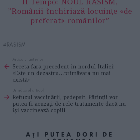
Il Tempo: NOUL RASISM,
”Românii închiriază locuințe «de
preferat» românilor”
RASISM
Articolul anterior
See
Secetă fără precedent în nordul Italiei:
more
«Este un dezastru…primăvara nu mai
există»
Următorul articol
Refuzul vaccinării, pedepsit. Părinții vor
putea fi acuzați de rele tratamente dacă nu
își vaccinează copiii
AȚI PUTEA DORI DE