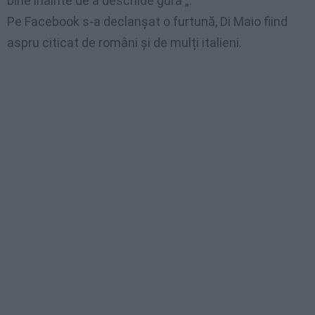
bine înainte de a deschide gura „.
Pe Facebook s-a declanșat o furtună, Di Maio fiind
aspru citicat de români și de mulți italieni.