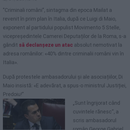
”Criminali români”, sintagma din epoca Mailat a
revenit în prim plan în Italia, după ce Luigi di Maio,
exponent al partidului populist Movimento 5 Stelle,
vicepreședintele Camerei Deputaților de la Roma, s-a
gândit
să declanșeze un atac
absolut nemotivat la
adresa românilor: «40% dintre criminalii români vin în
Italia».
După protestele ambasadorului și ale asociațiilor, Di
Maio insistă: «E adevărat, a spus-o ministrul Justiției,
Predoiu!”
„Sunt îngrijorat când
cuvintele rănesc“, a
scris ambasadorul
român George Gabriel