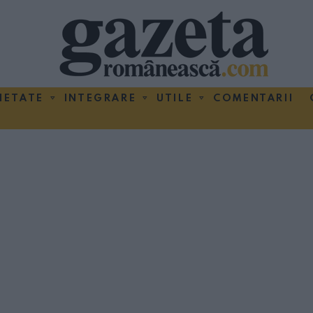
IETATE
INTEGRARE
UTILE
COMENTARII