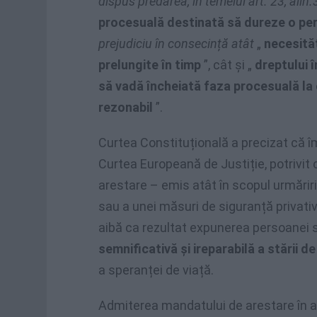
dispus predarea, în temeiul art. 23, alin.
procesuală destinată să dureze o pe
prejudiciu în consecință atât
„
necesităț
prelungite în timp
”, cât și „
dreptului î
să vadă încheiată faza procesuală la
rezonabil
”.
Curtea Constituțională a precizat că 
Curtea Europeană de Justiție, potrivi
arestare – emis atât în ​​scopul urmărir
sau a unei măsuri de siguranță privativ
aibă ca rezultat expunerea persoanei s
semnificativă și ireparabilă a stării d
a speranței de viață.
Admiterea mandatului de arestare în a