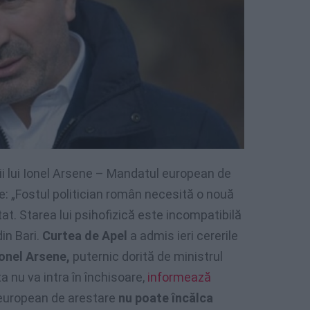
ii lui Ionel Arsene – Mandatul european de
: „Fostul politician român necesită o nouă
tat. Starea lui psihofizică este incompatibilă
din Bari.
Curtea de Apel
a admis ieri cererile
Ionel Arsene,
puternic dorită de ministrul
ta nu va intra în închisoare,
informează
european de arestare
nu poate încălca