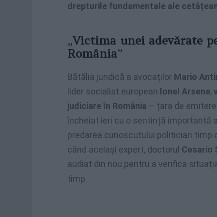
drepturile fundamentale ale cetățean
„
Victima unei adevărate per
România
”
Bătălia juridică a avocaților
Mario Anti
lider socialist european
Ionel Arsene
,
judiciare în România
– țara de emitere
încheiat ieri cu o sentință importantă
predarea cunoscutului politician timp 
când același expert, doctorul
Cesario 
audiat din nou pentru a verifica situați
timp.