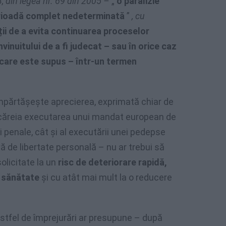
3, din legea nr. 69 din 2005 –
„
o paralizie
rioadă complet nedeterminată
”
, cu
ii de a evita continuarea proceselor
nvinuitului de a fi judecat – sau în orice caz
 care este supus – într-un termen
împărtășește aprecierea, exprimată chiar de
t căreia executarea unui mandat european de
ii penale, cât și al executării unei pedepse
ă de libertate personală – nu ar trebui să
olicitate la un
risc de deteriorare rapidă,
e sănătate
și cu atât mai mult la o reducere
stfel de împrejurări ar presupune – după