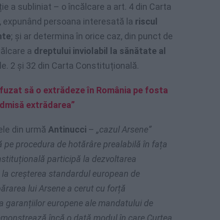
 a subliniat – o încălcare a art. 4 din Carta
, expunând persoana interesată la
riscul
nte
; și ar determina în orice caz, din punct de
călcare a
dreptului inviolabil la sănătate al
ole. 2 și 32 din Carta Constituțională.
refuzat să o extrădeze în România pe fosta
 admisă extrădarea”
cele din urmă
Antinucci
–
„cazul Arsene”
ă pe procedura de hotărâre prealabilă în fața
tituțională participă la dezvoltarea
 la creșterea standardul european de
ărarea lui Arsene a cerut cu forță
nța garanțiilor europene ale mandatului de
demonstrează încă o dată modul în care Curtea