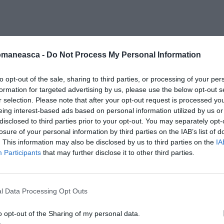
omaneasca -
Do Not Process My Personal Information
to opt-out of the sale, sharing to third parties, or processing of your per
formation for targeted advertising by us, please use the below opt-out s
r selection. Please note that after your opt-out request is processed y
eing interest-based ads based on personal information utilized by us or
disclosed to third parties prior to your opt-out. You may separately opt-
judecătorii AU RESPINS cererea de
losure of your personal information by third parties on the IAB’s list of
. This information may also be disclosed by us to third parties on the
IA
Participants
that may further disclose it to other third parties.
a explicat într-o notă de presă
ă
pe Ionel Arsene
–
deschide calea către un
l Data Processing Opt Outs
turilor fundamentale, liber de existența
în statul de emisie. Aceasta este o schimbare
o opt-out of the Sharing of my personal data.