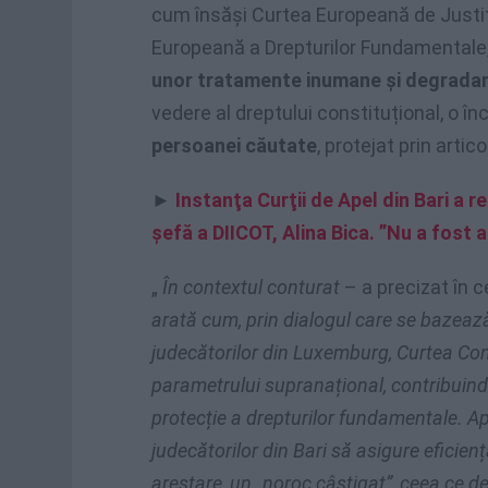
cum însăși Curtea Europeană de Justiție
Europeană a Drepturilor Fundamentale
unor tratamente inumane și degrada
vedere al dreptului constituțional, o în
persoanei căutate
, protejat prin artic
►
Instanţa Curţii de Apel din Bari a 
şefă a DIICOT, Alina Bica. ”Nu a fost
„
În contextul conturat
– a precizat în 
arată cum, prin dialogul care se bazeaz
judecătorilor din Luxemburg, Curtea Cons
parametrului supranațional, contribuind
protecție a drepturilor fundamentale. Ap
judecătorilor din Bari să asigure eficie
arestare, un „noroc câștigat”, ceea ce 