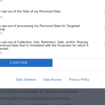
In
a mandatului de arestare și afirmă
deplină independentă, drepturile fundamentale
o opt-out of the Sale of my Personal Data.
rsoanei ce urmează a fi predată, în armonie cu
In
stituțional în această chestiune
”.
to opt-out of processing my Personal Data for Targeted
ing.
In
 Vâlcov: urmează să fie predat autorităților
o opt-out of Collection, Use, Retention, Sale, and/or Sharing
ersonal Data that Is Unrelated with the Purposes for which it
lected.
In
NU extrădării lui Ionel Arsene
CONFIRM
 presă: „
Neprezentarea unui motiv de refuz
nei interesate, în cazul unei boli cronice și
Data Deletion
Data Access
Privacy Policy
t cu principiul duratei rezonabile a procesului
zuri similare, legislația în vigoare ar produce –
executării în urma hotărârii prin care a