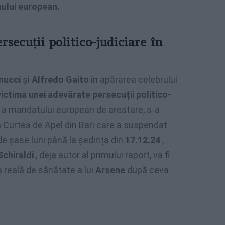
ului european.
secuții politico-judiciare în
nucci
și
Alfredo Gaito
în apărarea celebrului
victima unei adevărate persecuții politico-
 a mandatului european de arestare, s-a
 a Curtea de Apel din Bari care a suspendat
de șase luni până la ședința din
17.12.24
,
Schiraldi
, deja autor al primului raport, va fi
a reală de sănătate a lui
Arsene
după ceva