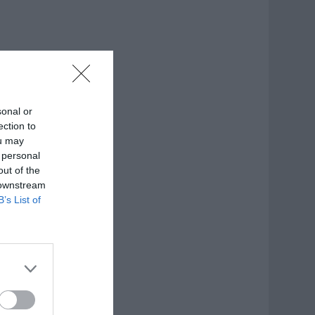
sonal or
ection to
ou may
 personal
out of the
 downstream
B’s List of