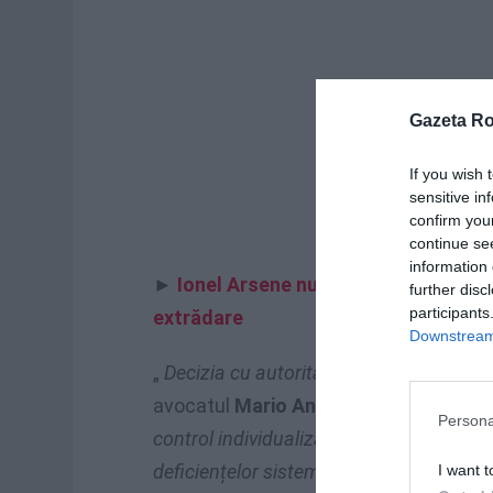
Gazeta R
If you wish 
sensitive in
confirm you
continue se
information 
►
Ionel Arsene nu pleacă din Italia, 
further disc
participants
extrădare
Downstream 
„
Decizia cu autoritate a Curții de Apel
– 
avocatul
Mario Antinucci
care îl apăr
Persona
control individualizat al respectării drep
deficiențelor sistemice și generalizate 
I want t