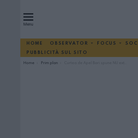
Menu
HOME
OBSERVATOR
FOCUS
SOC
PUBBLICITÀ SUL SITO
You are here:
Home
Prim plan
Curtea de Apel Bari spune NU extrădării lui Ionel Arsene