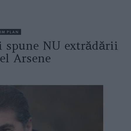
IM PLAN
i spune NU extrădării
nel Arsene