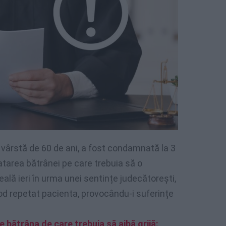
n vârstă de 60 de ani, a fost condamnată la 3
ratarea bătrânei pe care trebuia să o
iveală ieri în urma unei sentințe judecătorești,
od repetat pacienta, provocându-i suferințe
 bătrâna de care trebuia să aibă grijă: