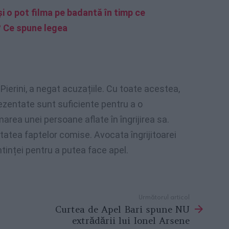
i o pot filma pe badantă în timp ce
? Ce spune legea
 Pierini, a negat acuzațiile. Cu toate acestea,
ezentate sunt suficiente pentru a o
ea unei persoane aflate în îngrijirea sa.
vitatea faptelor comise. Avocata îngrijitoarei
inței pentru a putea face apel.
Următorul articol
Curtea de Apel Bari spune NU
extrădării lui Ionel Arsene