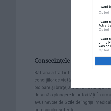
I want t
Opted 
I want 
Advertis
Opted 
I want t
of my P
was col
Opted 
Consecințele abuzului
Bătrâna a trăit într-o stare constantă d
condițiilor de viață impuse de îngriji
picioare și brațe, alături de o rană, au 
depună o plângere la autorități. În urm
avut nevoie de 5 zile de îngrijiri medi
agresiunilor suferite.