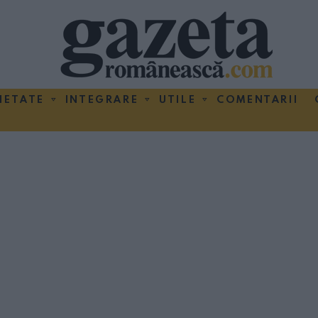
IETATE
INTEGRARE
UTILE
COMENTARII