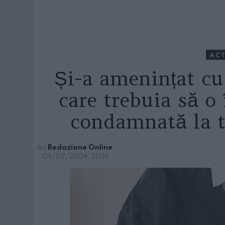
ACT
Și-a amenințat cu
care trebuia să o
condamnată la t
by
Redazione Online
04/07/2024, 20:14