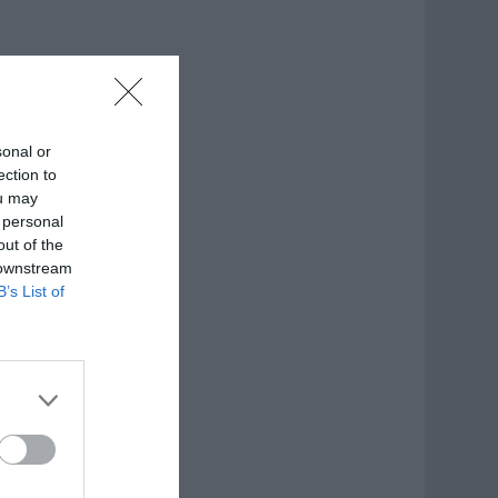
sonal or
ection to
ou may
 personal
out of the
 downstream
B’s List of