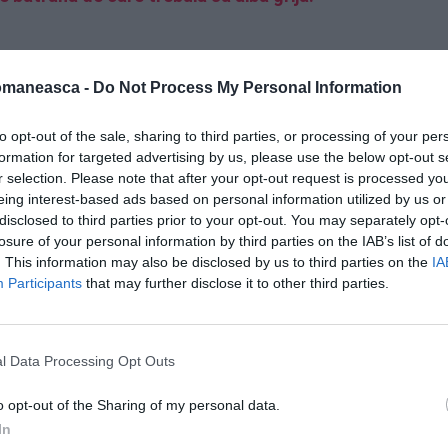
omaneasca -
Do Not Process My Personal Information
ice: badantă condamnată la trei
to opt-out of the sale, sharing to third parties, or processing of your per
formation for targeted advertising by us, please use the below opt-out s
lovit bătrâna cu o pernă și ar fi amenințat-o
r selection. Please note that after your opt-out request is processed y
eing interest-based ads based on personal information utilized by us or
e fața acesteia. Aceste acțiuni au creat o
disclosed to third parties prior to your opt-out. You may separately opt-
 victimă. În plus, în timpul procesului
losure of your personal information by third parties on the IAB’s list of
eșit la iveală alte acte de violență:
. This information may also be disclosed by us to third parties on the
IA
Participants
that may further disclose it to other third parties.
 pumnul în antebraț și ar fi bruscat-o în timp
 scrie
corriereadriatico.it.
l Data Processing Opt Outs
o opt-out of the Sharing of my personal data.
In