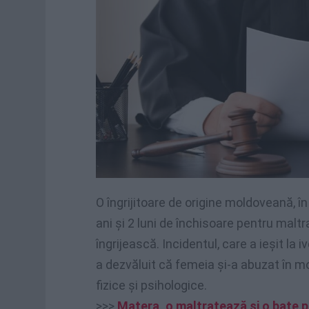
O îngrijitoare de origine moldoveană, î
ani și 2 luni de închisoare pentru malt
îngrijească. Incidentul, care a ieșit la 
a dezvăluit că femeia și-a abuzat în m
fizice și psihologice.
>>>
Matera, o maltratează și o bate pe