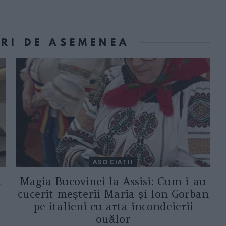
ORI DE ASEMENEA
ASOCIAŢII
a
Magia Bucovinei la Assisi: Cum i-au
cucerit meșterii Maria și Ion Gorban
pe italieni cu arta încondeierii
ouălor