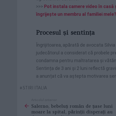
>>>
Pot instala camere video în casă ș
îngrijește un membru al familiei mele
Procesul și sentința
Îngrijitoarea, apărată de avocata Silvia
judecătorul a considerat că probele pr
condamna pentru maltratarea și vătămar
Sentința de 3 ani și 2 luni reflectă gra
a anunțat că va aștepta motivarea sent
STIRI ITALIA
Articolul anterior
See
Salerno, bebeluș român de șase luni
more
moare la spital, părinții disperați au