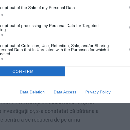
o opt-out of the Sale of my Personal Data.
In
to opt-out of processing my Personal Data for Targeted
ing.
In
o opt-out of Collection, Use, Retention, Sale, and/or Sharing
ersonal Data that Is Unrelated with the Purposes for which it
lected.
In
CONFIRM
e anxietate și îngrijorare din cauza
Data Deletion
Data Access
Privacy Policy
toare. Echimozele și hematoamele de pe
determinat-o să își deschidă sufletul și să
a investigațiilor, s-a constatat că bătrâna a
cale pentru a se recupera de pe urma