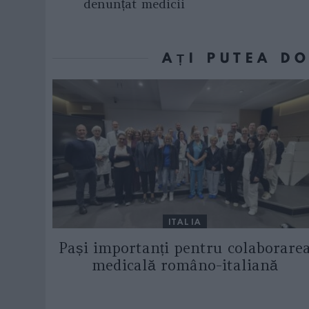
denunțat medicii
AȚI PUTEA D
ITALIA
Pași importanți pentru colaborare
medicală româno-italiană