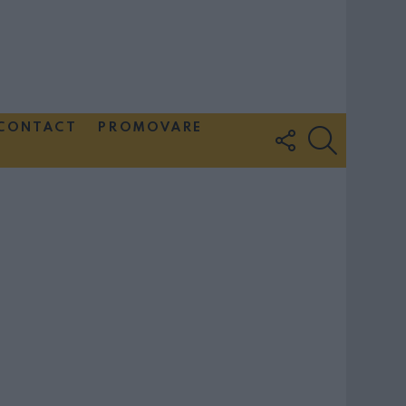
CONTACT
PROMOVARE
FOLLOW
SEARCH
US
Couple Photoshoot Paris