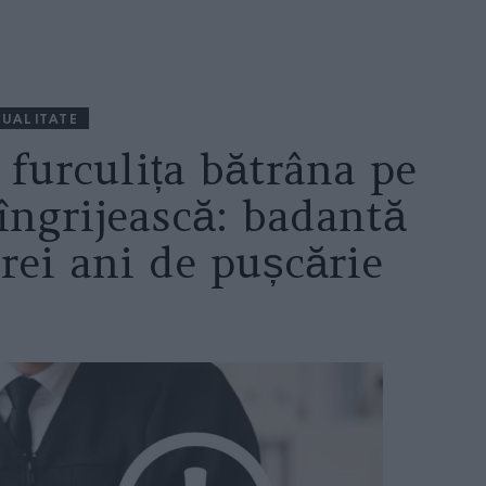
UALITATE
 furculița bătrâna pe
 îngrijească: badantă
rei ani de pușcărie