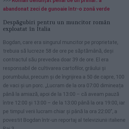
>>>
Român denunțat penal de un primar: a
abandonat zeci de gunoaie într-o zonă verde
Despăgubiri pentru un muncitor român
exploatat în Italia
Bogdan, care era singurul muncitor pe proprietate,
trebuia să lucreze 58 de ore pe săptămână, deși
contractul său prevedea doar 39 de ore. El era
responsabil de cultivarea cartofilor, grâului și
porumbului, precum și de îngrijirea a 50 de capre, 100
de vaci și un porc. „Lucram de la ora 07:00 dimineața
până la amiază, apoi de la 13:00 – că aveam pauză
între 12:00 și 13:00 – de la 13:00 până la ora 19:00, iar
pe timpul verii lucram chiar și până la ora 22:00”, a
povestit Bogdan într-un reportaj al televiziunii italiene
Rai 3.