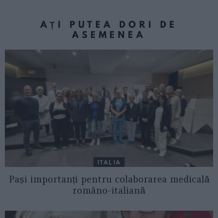
AȚI PUTEA DORI DE
ASEMENEA
ITALIA
Pași importanți pentru colaborarea medicală
româno-italiană