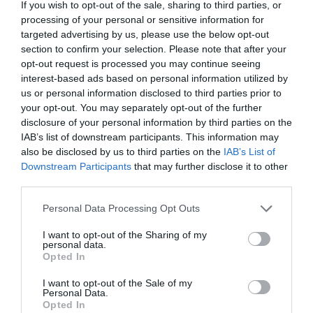
If you wish to opt-out of the sale, sharing to third parties, or
Avocații săi, Alberto Manfredi și Corrado Bertoni, au
processing of your personal or sensitive information for
targeted advertising by us, please use the below opt-out
prezentat dovezi și mărturii convingătoare, care au
section to confirm your selection. Please note that after your
fost acceptate de judecători. În prezent, Gheorghe
opt-out request is processed you may continue seeing
interest-based ads based on personal information utilized by
Bogdan lucrează într-o fermă viticolă din Clavesana,
us or personal information disclosed to third parties prior to
provincia Cuneo.
your opt-out. You may separately opt-out of the further
disclosure of your personal information by third parties on the
Denis Vayr, secretar regional al Flai Cgil Piemonte, a
IAB’s list of downstream participants. This information may
also be disclosed by us to third parties on the
IAB’s List of
declarat că victoria lui Bogdan încurajează
Downstream Participants
that may further disclose it to other
denunțarea exploatării la locul de muncă. „Nu a fost
third parties.
un caz de caporalat în sensul clasic, dar este totuși o
Personal Data Processing Opt Outs
formă de exploatare, foarte prezentă în agricultură”, a
I want to opt-out of the Sharing of my
precizat Vayr.
personal data.
Opted In
În paralel, Flai Cgil a lansat o campanie de informare
I want to opt-out of the Sale of my
Personal Data.
intitulată „Drepturi pe câmp” pentru a combate
Opted In